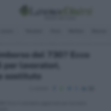
Lavoro
Pensioni
Fisco
Welfare
Risorse
mborso del 730? Ecco il calendario 2026 per lavoratori, pensionati e senza sosti
rimborso del 730? Ecco
 per lavoratori,
a sostituto
Condividi
26? Ecco il calendario aggiornato per lavoratori,
scali.