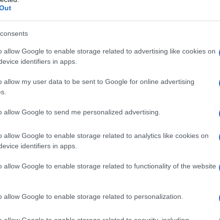
Out
logica: prima viene trasmessa la dichiarazione,
odello 730-4 con il risultato contabile al sostituto
consents
o allow Google to enable storage related to advertising like cookies on
evice identifiers in apps.
llo entro maggio ha generalmente più possibilità
o allow my user data to be sent to Google for online advertising
s.
to allow Google to send me personalized advertising.
ando arriva il rimborso 730
o allow Google to enable storage related to analytics like cookies on
 luglio a novembre 2026
evice identifiers in apps.
 agosto o settembre 2026
o allow Google to enable storage related to functionality of the website
a fine estate e autunno 2026
ssibile attesa fino a fine 2026 o inizio 2027
o allow Google to enable storage related to personalization.
mborso più veloce, spesso da luglio
o allow Google to enable storage related to security, including