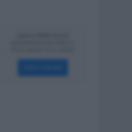
Lavoro e Diritti
risponde
gratuitamente ai tuoi dubbi su:
lavoro, pensioni, fisco, welfare.
PARLA CON NOI