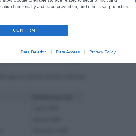
mborso più tardivo, tra novembre e dicembre
cation functionality and fraud prevention, and other user protection.
i i casi specifici di rimborsi 730.
CONFIRM
aga: ecco quando arriva
Data Deletion
Data Access
Privacy Policy
arriva direttamente nella busta paga.
2026 seguono questo schema indicativo:
Rimborso previsto
Luglio 2026
Agosto 2026
io
Settembre 2026