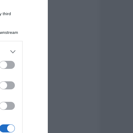
 third
Downstream
er and store
to grant or
ed purposes