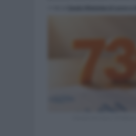
>> Vai al
Canale WhatsApp di Lavoro e Di
Calendario dei rimborsi 730 2026 per 