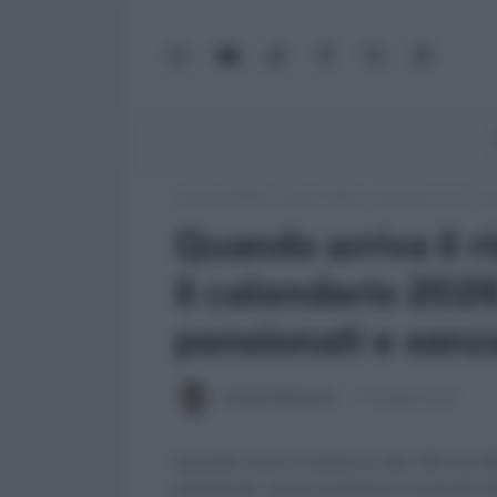
WhatsApp
YouTube
TikTok
Facebook
X
Google
(Twitter)
News
Lavoro e Diritti
»
Fisco e Tasse
»
Quando arriva il ri
Quando arriva il 
il calendario 2026
pensionati e senz
Antonio Maroscia
15 Maggio 2026
Quando arriva il rimborso del 730 nel 20
pensionati, senza sostituto e controlli fi