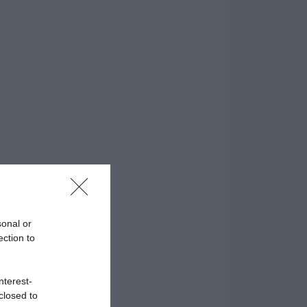
sonal or
ection to
nterest-
closed to