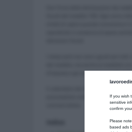
Con l’invio delle dichiarazioni dei redd
fiscali del modello 730. Ogni anno mili
infatti di capire quando riceveranno il
soprattutto in presenza di spese sanitari
detrazioni fiscali.
I tempi però non sono uguali per tutti.
del modello, ma anche la modalità con 
d’imposta e gli eventuali controlli dell
lavoroedir
Il calendario dei rimborsi 730 del 2026 
If you wish 
precompilato online, ma anche chi pres
sensitive in
commercialista.
confirm your
Please note
Indice:
based ads b