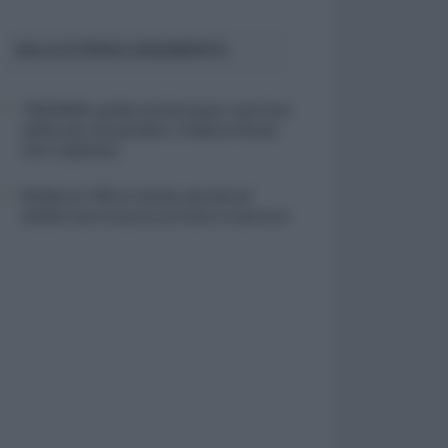
SULLO STESSO ARGOMENTO
730/2026, guida ai primi passi: cosa fare
subito per non perdere i rimborsi fiscali
che ti spettano
Rimborso 730 in ritardo, perché ad
ottobre non è ancora arrivato e cosa fare