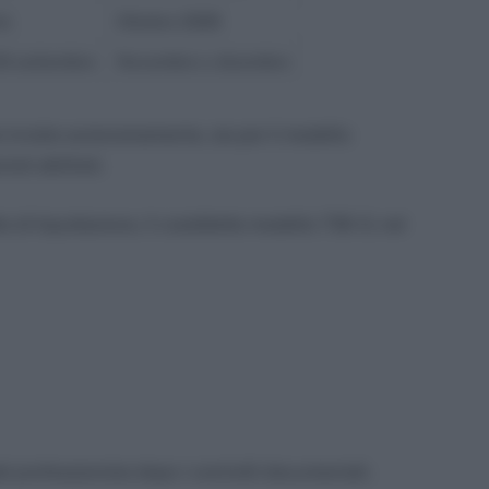
to
Ottobre 2026
30 settembre
Novembre o dicembre
o inviato autonomamente, sia per il modello
sti abilitati.
tto di liquidazione, il cosiddetto modello 730-3, nel
l professionista dopo i controlli documentali.