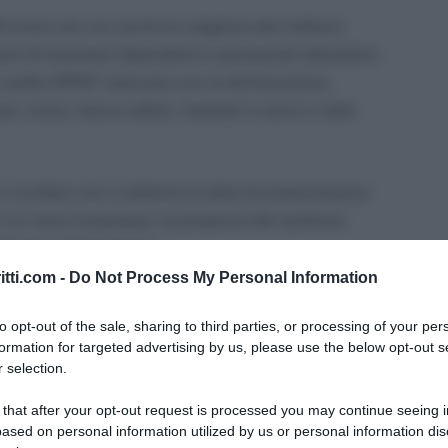
iti entra nel vivo anche la stagione dei rimborsi
oni di lavoratori dipendenti e pensionati attendono
 credito IRPEF maturato con la dichiarazione,
e, mutui, bonus edilizi, familiari a carico o altre
 A incidere non è soltanto la data di presentazione
cui viene trasmesso, la presenza del sostituto
’Agenzia delle Entrate.
itti.com -
Do Not Process My Personal Information
interessa quindi non solo chi utilizza il
to opt-out of the sale, sharing to third parties, or processing of your per
enta il modello ordinario tramite CAF o
formation for targeted advertising by us, please use the below opt-out s
 selection.
 that after your opt-out request is processed you may continue seeing i
ased on personal information utilized by us or personal information dis