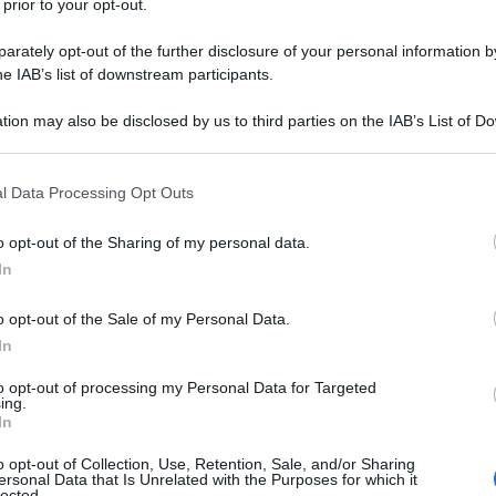
 prior to your opt-out.
o quando arriva
rately opt-out of the further disclosure of your personal information by
nel cedolino INPS di agosto o settembre
he IAB’s list of downstream participants.
li riceve direttamente dall’Agenzia delle Entrate
tion may also be disclosed by us to third parties on the IAB’s List of 
12 euro
 that may further disclose it to other third parties.
tivi del Fisco
 that this website/app uses one or more Google services and may gath
 sul 730
l Data Processing Opt Outs
including but not limited to your visit or usage behaviour. You may click 
 cosa succede?
 to Google and its third-party tags to use your data for below specifi
o opt-out of the Sharing of my personal data.
tro il 10 ottobre
ogle consent section.
In
borso 730
o opt-out of the Sale of my Personal Data.
In
o del 730
to opt-out of processing my Personal Data for Targeted
ing.
engono erogati tra luglio e novembre per chi ha un
In
avoro o un ente pensionistico che effettua il
o opt-out of Collection, Use, Retention, Sale, and/or Sharing
ione o sulla pensione.
ersonal Data that Is Unrelated with the Purposes for which it
lected.