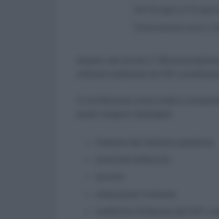
Dal 16 luglio al 31 agos
Presentazione entro il 
Questo vale sia per il 730 precompilat
ordinario elaborato da CAF e professioni
Il contribuente riceve inoltre il prospe
quale vengono riepilogati:
l’importo del rimborso spettante;
eventuali trattenute;
acconti;
rateizzazioni richieste;
modifiche effettuate dal CAF o da