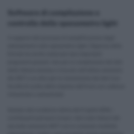
Software di compilazione e
controllo dello spesometro light
A supporto del processo di semplificazione degli
adempimenti sullo spesometro light, l’Agenzia delle
Entrate ha anche realizzato due importanti
programmi gratuiti. Uno per la compilazione dei dati
delle fatture emesse e ricevute nell’ultimo semestre
del 2017 e un altro per la trasmissione dei dati (con
facoltà di scelta delle imprese dell’invio con cadenza
trimestrale o semestrale).
Sempre alla scadenza ultima del 6 aprile 2018, i
contribuenti potranno inviare i dati sulle fatture del
secondo semestre 2017 con le consuete modalità