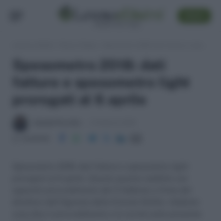
SEGUI
Lavoro e Diritti
»
Fisco e Tasse
»
Spesometro 2018: dati fatture e spesometro light prorogati al 6 aprile
Spesometro 2018: dati
fatture e spesometro light
prorogati al 6 aprile
Iolanda Piccirillo
6 Febbraio 2018
Condividi
Spesometro 2018: dati fatture e spesometro light
prorogati al 6 aprile. Questo quanto stabilito con
apposito provvedimento del 5 febbraio a firma del
direttore dell'Agenzia delle Entrate Ruffini. Vediamo
cosa dice il provvedimento e le novità sulle prossime