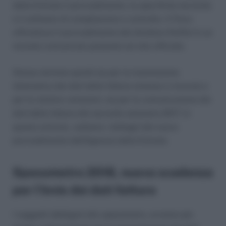
delle Entrate il provvedimento, le specifiche tecniche
e il software di compilazione e controllo. Il Fisco
ufficializza il provvedimento del direttore Ruffini in un
recente comunicato presente sul sito ufficiale.
Stesso termine quindi sia per la trasmissione
telematica dei dati delle fatture emesse e ricevute e
per le relative variazioni, sia per la comunicazione dei
dati delle fatture del secondo semestre 2017. In
questo articolo, vediamo i dettagli del nuovo
provvedimento dell’Agenzia delle Entrate.
Spesometro 2018, nuova scadenza
per l’invio dei dati fattura
I soggetti obbligati allo spesometro, avranno più