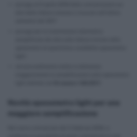
proroga al 6 aprile 2018 delle comunicazioni sui
dati delle fatture emesse e ricevute nell’ultimo
semestre del 2017
proroga per la trasmissione telematica
semplificata dei dati sulle fatture incluse nello
spesometro di quest’anno cosiddetto spesometro
light.
nel provvedimento inoltre si delineano
maggiormente le semplificazioni sullo spesometro
light definite nel
Dl numero 148/2017.
Novità spesometro light per una
maggiore semplificazione
Nel nuovo comunicato del 5 febbraio 2018, si
conferma la possibilità di poter comunicare in una