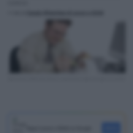
scadenze.
>> Vai al
Canale WhatsApp di Lavoro e Diritti
Spesometro 2018: dati fatture e spesometro light prorogati al 6 aprile
Segui Lavoro e Diritti su Google
SEGUI