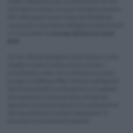
tempo a disposizione per la presentazione dei dati
sulle fatture emesse e ricevute nell’ultimo semestre
2017. Slitta quindi anche la data del 28 febbraio
comunicata in precedenza dall’Agenzia delle Entrate,
si è avuta infatti una
proroga ufficiale al 6 aprile
2018.
Sul sito ufficiale dell’Agenzia delle Entrate e come
allegato in fondo al nostro articolo, trovate il
provvedimento citato che ne ufficializza la nuova
proroga. Il 5 febbraio 2018, il direttore dell’Agenzia
delle Entrate Ruffini ha ufficializzato con apposito
provvedimento la decisione della, proroga per
agevolare un processo delicato di trasmissione dei
dati aumentandone il tempo a disposizione. In
particolare il provvedimento riguarda: