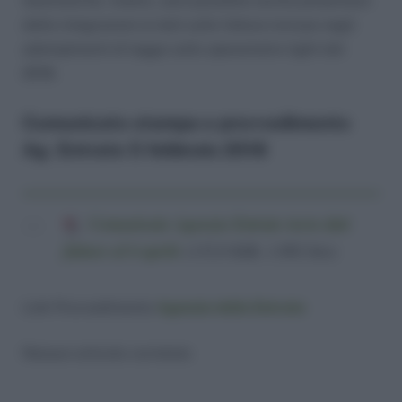
telematiche. Inoltre, sarà possibile anche presentare
delle integrazioni ai dati sulle fatture incluse negli
adempimenti di legge sullo spesometro light del
2018.
Comunicato stampa e provvedimento
Ag. Entrate 5 febbraio 2018
Comunicato Agenzia Entrate invio dati
fatture al 6 aprile
(133,8 KiB, 1.092 hits)
Link Provvedimento
Agenzia delle Entrate
Nessun articolo correlato