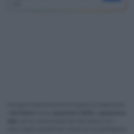
Prorogata definitivamente al 6 aprile la scadenza per
i
dati fatture
(nuovo
spesometro 2018
) e
spesometro
light
, per la comunicazione dei dati fatture con o
senza regole semplificate. Online sul sito dell’Agenzia