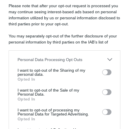
Please note that after your opt-out request is processed you
Vittime del lavoro, nel 2026 più sostegno alle famiglie:
may continue seeing interest-based ads based on personal
contributi e borse di studio Inail
information utilized by us or personal information disclosed to
third parties prior to your opt-out.
Pagamenti INPS agosto 2026, calendario aggiornato:
quando arrivano Assegno Unico, ADI e NASpI
You may separately opt-out of the further disclosure of your
personal information by third parties on the IAB’s list of
Carta d’identità cartacea, dal 3 agosto cambia (quasi)
downstream participants.
tutto: ecco quando non vale più
Personal Data Processing Opt Outs
This information may also be disclosed by us to third parties
on the IAB’s List of Downstream Participants that may further
I want to opt-out of the Sharing of my
Lavoro e Diritti
risponde gratuitamente ai tuoi
disclose it to other third parties.
personal data.
dubbi su: lavoro, pensioni, fisco, welfare.
Opted In
Please note that this website/app uses one or more Google
services and may gather and store information including but
I want to opt-out of the Sale of my
Personal Data.
not limited to your visit or usage behaviour. You may click to
PARLA CON NOI
Opted In
grant or deny consent to Google and its third-party tags to
use your data for below specified purposes in below Google
I want to opt-out of processing my
consent section.
Personal Data for Targeted Advertising.
Opted In