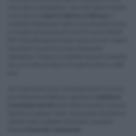
unica fattura riepilogativa, i dati sulle fatture emesse
e ricevute se di
importo inferiore ai 300 euro
. Il
cosiddetto Spesometro light è tra le principali misure
di semplificazione previste con il Dl numero 148 del
2017. Permette quindi di poter inviare non più i singoli i
documenti, ma anche un unico documento
riepilogativo. Tuttavia, la suddetta opzione è possibile
solo se si tratta di fatture con importi inferiori ai 300
euro.
Altra importante novità confermata anche nel nuovo
provvedimento di febbraio, riguarda le
modalità di
trasmissione dei dati
sulle fatture emesse e ricevute.
Saranno le imprese, infatti, che potranno decidere la
cadenza delle suddette trasmissioni, che potrà
essere
trimestrale o semestrale
.