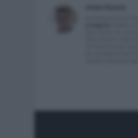
Antonio Maroscia
Consulente del Lavoro iscri
di categoria
]
, fondatore e d
delle Imprese (eq. Laurea 
Studi di Teramo. Iscritto ne
venti anni mi occupo di ge
per i più disparati settori.
aiutando e informando migliaia