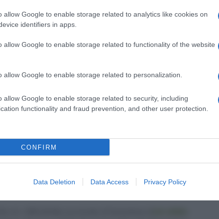
o allow Google to enable storage related to analytics like cookies on
evice identifiers in apps.
io di diritto n. 6 del 2019
o allow Google to enable storage related to functionality of the website
o dalle Entrate.
o allow Google to enable storage related to personalization.
o allow Google to enable storage related to security, including
pio di diritto n. 6 del 2019
(166,4 KiB, 4.386
cation functionality and fraud prevention, and other user protection.
CONFIRM
Data Deletion
Data Access
Privacy Policy
Website
LinkedIn
tto al n. 238 dell'albo provinciale di Campobasso
[
Link all'albo