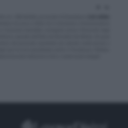
Website
LinkedIn
tto al n. 238 dell'albo provinciale di Campobasso
[
Link all'albo
irettore di Lavoro e Diritti. D.U. in Economia e Amministrazione
in Economia Aziendale) conseguito presso l'Università degli
ll'elenco speciale dell'Albo dei Giornalisti del Molise. Da quasi
stione del personale soprattutto per aziende medio piccole e
 Negli anni mi sono specializzato anche in Previdenza e Welfare,
 di lavoratori attraverso il sito e i canali social collegati.