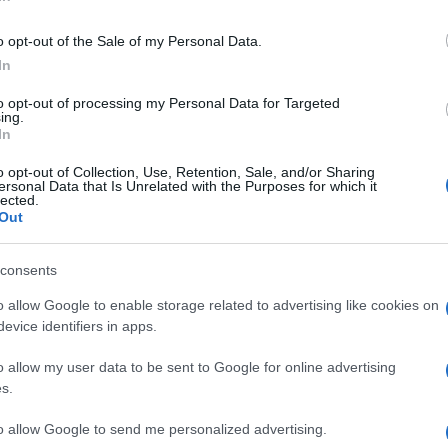
fiscale dell’uso cumulativo dei buoni di oltre 8
o opt-out of the Sale of my Personal Data.
ed assimilati.
In
to opt-out of processing my Personal Data for Targeted
a chi spettano e come funzionano
ing.
In
ulo oltre il limite di 8 buoni pasto è previsto dal
o opt-out of Collection, Use, Retention, Sale, and/or Sharing
ersonal Data that Is Unrelated with the Purposes for which it
2 (lettera d del comma 1 dell’articolo 4). Il divieto
lected.
 fini IRPEF, sui limiti di esenzione dal reddito di
Out
 51 comma 2 lett. c) del TUIR. I limiti di esenzione,
consents
 i buoni pasto cartacei e 7 euro per i buoni pasto
e degli stessi da parte del datore di lavoro.
o allow Google to enable storage related to advertising like cookies on
evice identifiers in apps.
 reddito di lavoro dipendente (ed assimilato), dei
o allow my user data to be sent to Google for online advertising
a aziendale, conclude l’Agenzia, opera quindi nei
s.
a prescindere dal numero di buoni utilizzati. Pertanto
to allow Google to send me personalized advertising.
 solo dei limiti di esenzione nel solo rispetto del