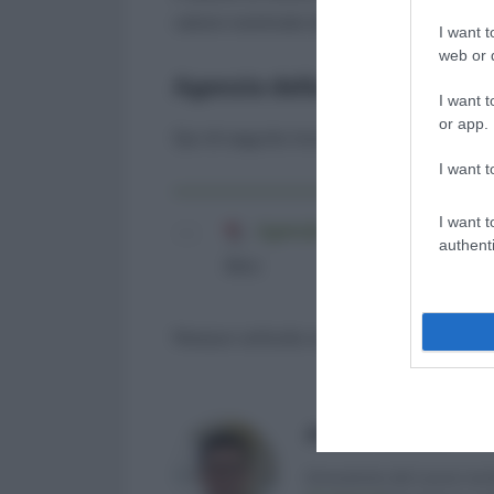
valore nominale dei buoni erogati.
I want t
web or d
Agenzia delle Entrate: princip
I want t
or app.
Qui di seguito trovate il testo rilasciat
I want t
I want t
Agenzia delle Entrate: princi
authenti
hits)
Nessun articolo correlato
Antonio Maroscia
Consulente del Lavoro iscri