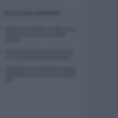
SULLO STESSO ARGOMENTO
NASpI con le dimissioni, via libera anche
per chi lascia il lavoro a causa della
violenza
Incentivi alle imprese, arriva la riforma:
ecco cosa cambia dal 18 agosto 2026
Vittime del lavoro, nel 2026 più sostegno
alle famiglie: contributi e borse di studio
Inail