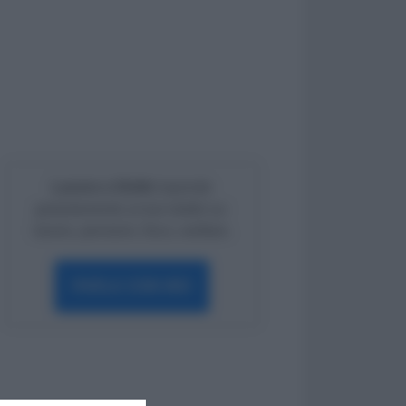
Lavoro e Diritti
risponde
gratuitamente ai tuoi dubbi su:
lavoro, pensioni, fisco, welfare.
PARLA CON NOI