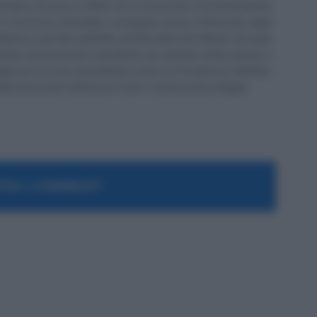
irettore di Lavoro e Diritti. D.U. in Economia e Amministrazione
in Economia Aziendale) conseguito presso l'Università degli
ll'elenco speciale dell'Albo dei Giornalisti del Molise. Da quasi
stione del personale soprattutto per aziende medio piccole e
 Negli anni mi sono specializzato anche in Previdenza e Welfare,
 di lavoratori attraverso il sito e i canali social collegati.
RA I COMMENTI