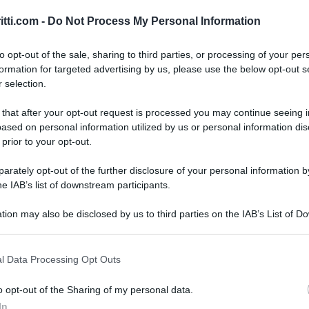
massimo di 8. La norma è stata introdotta ed è
itti.com -
Do Not Process My Personal Information
 del 7 giugno 2017, n. 122 (Gazzetta Ufficiale 186
to opt-out of the sale, sharing to third parties, or processing of your per
formation for targeted advertising by us, please use the below opt-out s
o cartacei e 7,00 euro in formato elettronico
 selection.
vo fino ad 8 insieme ad esempio per la spesa al
 that after your opt-out request is processed you may continue seeing i
sano andare ad influire sull’IRPEF del lavoratore
ased on personal information utilized by us or personal information dis
 prior to your opt-out.
rately opt-out of the further disclosure of your personal information by
detassato nei predetti limiti di 5,29 euro (e 7,00 in
he IAB’s list of downstream participants.
in vigore del DM 122/2017 i buoni potevano essere
tion may also be disclosed by us to third parties on the IAB’s List of 
i uno al giorno perchè fosse valida la detassazione;
 that may further disclose it to other third parties.
lativo degli stessi.
 that this website/app uses one or more Google services and may gath
l Data Processing Opt Outs
including but not limited to your visit or usage behaviour. You may click 
oni pasto
 to Google and its third-party tags to use your data for below specifi
o opt-out of the Sharing of my personal data.
ogle consent section.
In
 12 febbraio 2019 l’Agenzia delle Entrate fornisce