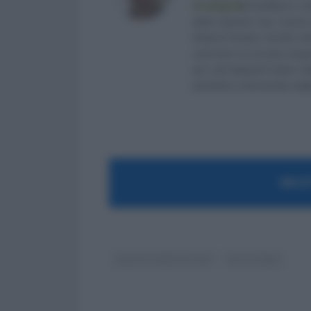
di categoria
]
, fondatore e d
delle Imprese (eq. Laurea 
Studi di Teramo. Iscritto ne
venti anni mi occupo di ge
per i più disparati settori.
aiutando e informando migliaia
MOST
Agenzia delle Entrate
Busta Paga