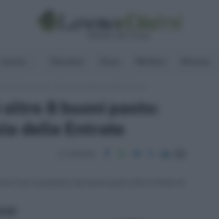
Lavoro
Pensioni
Fisco
Welfare
Risorse
ltre 8 buoni pasto: chiarimenti Agenzia delle Entrate
 oltre 8 buoni pasto:
ia delle Entrate
Condividi
rca l'uso cumulativo dei buoni pasto oltre il limite di
ritti