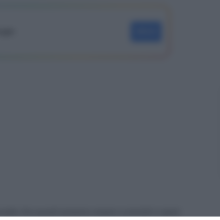
oogle
SEGUI
evede che questi possono essere cumulati e spesi