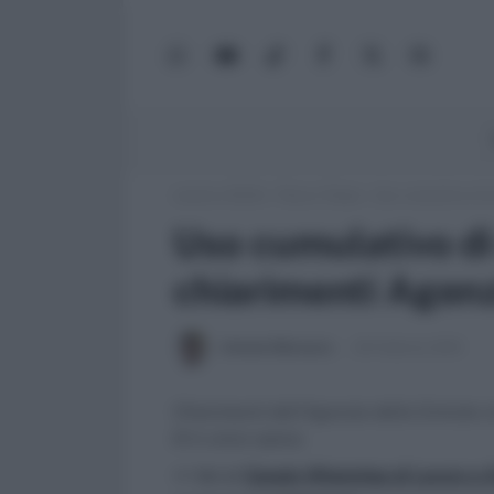
WhatsApp
YouTube
TikTok
Facebook
X
Google
(Twitter)
News
Lavoro e Diritti
»
Fisco e Tasse
»
Uso cumulativo di o
Uso cumulativo di
chiarimenti Agenz
Antonio Maroscia
20 Febbraio 2019
Chiarimenti dell'Agenzia delle Entrate ci
8 in unica spesa.
>> Vai al
Canale WhatsApp di Lavoro e Di