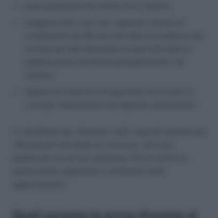
pieno godimento dei diritti civili e politici;
maggiore età e non aver superato il giorno di
compimento dei 26 anni alla data di scadenza del
termine per fare domanda (in base alla data di
pubblicazione del bando probabilmente il 16
ottobre);
diploma di maturità che permetta l’iscrizione ai
corsi per l’ottenimento del diploma universitario.
Lo ribadiamo per chiarezza: tutti i requisiti saranno poi
ufficializzati nel bando di concorso, che sarà
pubblicato tra alcune settimane. Perciò anche su
questo punto seguiranno ovviamente nostri
aggiornamenti.
Quali saranno le prove d’esame al