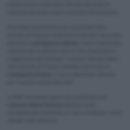
pubblicazione in Gazzetta Ufficiale del bando di
selezione dovrebbe essere il prossimo 16 settembre.
Ricordiamo brevemente che il personale della
Guardia di Finanza è suddiviso in due aree. Da un lato
abbiamo il
contingente ordinario
, ovvero il personale
utilizzato per le attività a terra e che comprende la
maggioranza dei finanzieri – incluso il Servizio Aereo
della Guardia di Finanza. Dall’altro lato invece il
contingente di mare
, in cui è il personale utilizzato
per il servizio navale della GdF.
Le 1250 assunzioni legate allo svolgimento del
concorso Allievi Finanzieri s
aranno molto
probabilmente distribuite tra i due contingenti. I primi
dettagli sulla selezione.