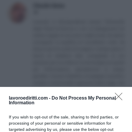
Claudio Garau
LinkedIn
Laureato in Giurisprudenza presso l’Università
degli Studi di Genova e con un background nel
settore legale di vari enti e realtà locali. Ha altresì
conseguito la qualifica di conciliatore civile. Da
diversi anni ha scelto di svolgere a tempo pieno il
lavoro di redattore web, coniugando la sua
passione per la scrittura e la tecnologia con quella
per l’informazione, specialmente in campo
giuridico. Si pone l’obiettivo di spiegare concetti e
rendere comprensibili argomenti delle leggi, che
è utile conoscere nella vita di tutti i giorni.
lavoroediritti.com -
Do Not Process My Personal
Information
If you wish to opt-out of the sale, sharing to third parties, or
processing of your personal or sensitive information for
targeted advertising by us, please use the below opt-out