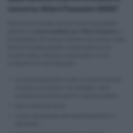
concorso Allievi Finanzieri 2022?
Sulla scorta di quelle che sono state le precedenti
selezioni e
concorsi pubblici per Allievi Finanzieri
, è
poi probabile che le prove d’esame non saranno molto
diverse da quelle passate – conservando anzi la
struttura tipica. Pertanto vi potrà essere un iter
strutturato nel modo seguente:
una prova preselettiva scritta. Si tratta di fatto di
una prima ‘scrematura’ dei candidati, che è
caratterizzata da più quesiti a risposta multipla;
test di efficienza fisica;
verifica del possesso dei requisiti psicofisici e
attitudinali;