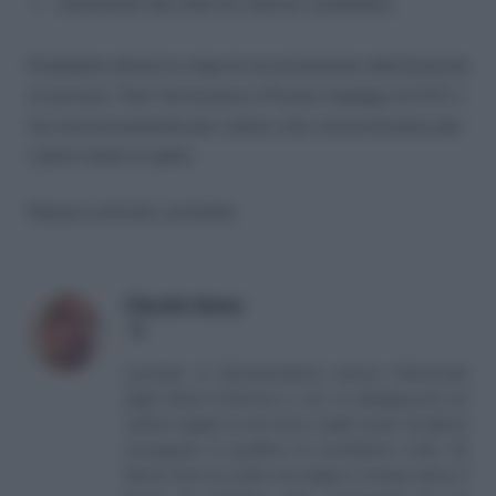
valutazioni dei titoli di ciascun candidato.
Probabile altresì lo step di accertamento dell’idoneità
al servizio “Anti Terrorismo e Pronto Impiego (A.T.P.I.)”,
ma esclusivamente per coloro che concorreranno per
i posti messi in palio.
Nessun articolo correlato
Claudio Garau
LinkedIn
Laureato in Giurisprudenza presso l’Università
degli Studi di Genova e con un background nel
settore legale di vari enti e realtà locali. Ha altresì
conseguito la qualifica di conciliatore civile. Da
diversi anni ha scelto di svolgere a tempo pieno il