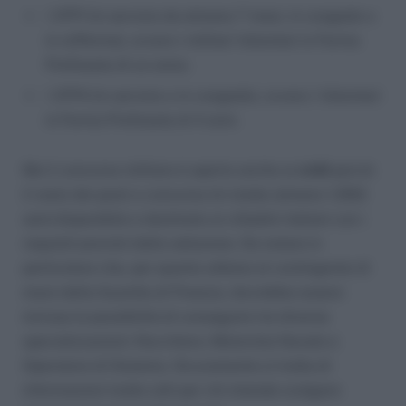
i VFP1 (in servizio da almeno 7 mesi, in congedo o
in rafferma), ovvero i militari Volontari in Ferma
Prefissata di un anno;
i VFP4 (in servizio o in congedo), ovvero i Volontari
in Ferma Prefissata di 4 anni.
Ma il concorso militare è aperto anche ai
civili
perciò
il resto dei posti a concorso (in totale almeno 1.250)
sarà disponibile e destinato ai cittadini italiani con i
requisiti previsti dalla selezione. Da notare in
particolare che, per quanto attiene al contingente di
mare della Guardia di Finanza, dovrebbe essere
inclusa la possibilità di conseguire tre diverse
specializzazioni: Nocchiere, Motorista Navale e
Operatore di Sistema. Sicuramente si tratta di
informazioni molto utili per chi intende svolgere