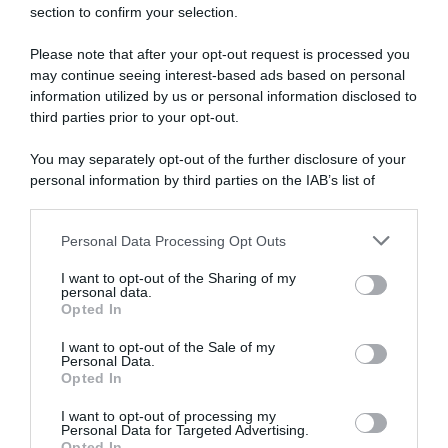
section to confirm your selection.
SULLO STESSO ARGOMENTO
Please note that after your opt-out request is processed you
may continue seeing interest-based ads based on personal
NASpI con le dimissioni, via libera anche per chi lascia il
information utilized by us or personal information disclosed to
lavoro a causa della violenza
third parties prior to your opt-out.
Incentivi alle imprese, arriva la riforma: ecco cosa
You may separately opt-out of the further disclosure of your
cambia dal 18 agosto 2026
personal information by third parties on the IAB’s list of
downstream participants.
Vittime del lavoro, nel 2026 più sostegno alle famiglie:
contributi e borse di studio Inail
Personal Data Processing Opt Outs
This information may also be disclosed by us to third parties
on the IAB’s List of Downstream Participants that may further
I want to opt-out of the Sharing of my
disclose it to other third parties.
personal data.
Lavoro e Diritti
risponde gratuitamente ai tuoi
Opted In
Please note that this website/app uses one or more Google
dubbi su: lavoro, pensioni, fisco, welfare.
services and may gather and store information including but
I want to opt-out of the Sale of my
Personal Data.
not limited to your visit or usage behaviour. You may click to
Opted In
grant or deny consent to Google and its third-party tags to
PARLA CON NOI
use your data for below specified purposes in below Google
I want to opt-out of processing my
consent section.
Personal Data for Targeted Advertising.
Opted In