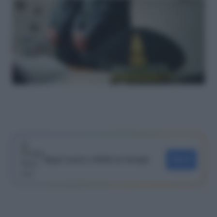
Segui Lavoro e Diritti su Google
SEGUI