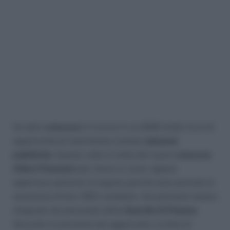
Un altro
concorso
è in arrivo in un 2022 molto ricco di
opportunità di inserimento tramite
selezioni
pubbliche.
Questa volta si tratta del nuovo
concorso
Allievi Finanzieri
per l’anno in corso: appare
opportuno parlarne di seguito perché sono previste le
assunzioni di ben 1250 candidati, che potranno essere
integrate nel personale della
Guardia di Finanza
.
Secondo le previsioni più aggiornate, la data di