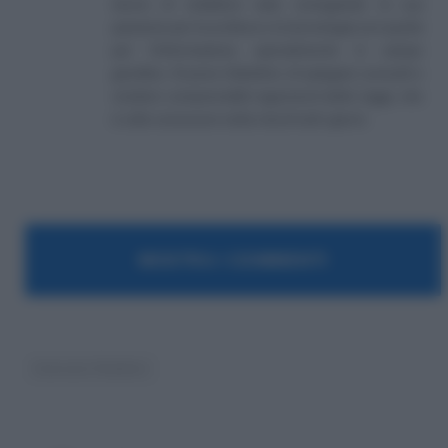
lavoro di redattore web, coniugando la sua
passione per la scrittura e la tecnologia con quella
per l’informazione, specialmente in campo
giuridico. Si pone l’obiettivo di spiegare concetti e
rendere comprensibili argomenti delle leggi, che
è utile conoscere nella vita di tutti i giorni.
MOSTRA I COMMENTI
Concorsi Pubblici