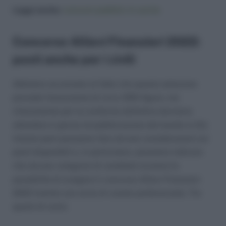
Leggi anche:
concorsi pubblici in uscita
Concorso Allievi Finanzieri 2022:
posti anche per i civili
Abbiamo accennato al fatto che questa selezione
prevede l’assunzione di circa 1250 figure, ma
chiaramente per la conferma definitiva dovremo
attendere il giorno di pubblicazione del bando in GU.
Intanto però possiamo fare alcune considerazioni sui
posti disponibili e, in particolare, possiamo indicare
che alcune categorie di candidati avranno la
possibilità di svolgere il concorso Allievi Finanzieri
2022 tramite una sorta di canale preferenziale. Tra
questi di certo: