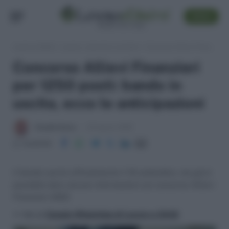
SEGUI
Lavoro e Diritti
»
Lavoro, concorsi e carriera
»
Concorso Allievi Finanzieri per 1250 posti: bando in uscita, ecco le anticipazioni
Concorso Allievi Finanzieri
per 1250 posti: bando in
uscita, ecco le anticipazioni
Claudio Garau
30 Agosto 2022
Condividi
II bando uscirà ufficialmente il 16 settembre, ma già è
possibile dare alcune informazioni sul concorso Allievi
Finanzieri 2022.
>> Vai al
Canale WhatsApp di Lavoro e Diritti