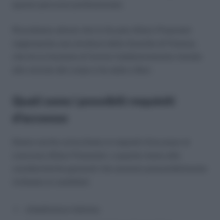
questo percorso professionale.
Ricordiamo altresì che la Scuola Allievi Finanzieri
rappresenta una struttura della Guardia di Finanza,
che ha la funzione di fornire l’addestramento iniziale
alle reclute del corpo e ha sede a Bari.
Quali sono i possibili requisiti
d’accesso
Diamo anche un’occhiata ai requisiti d’accesso al
concorso Allievi Finanzieri, o quanto meno alle
caratteristiche generali che saranno presumibilmente
richieste ai candidati:
cittadinanza italiana;