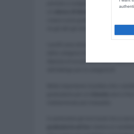
previste si svolgeranno in cinque settim
authenti
un
elenco di idonei per ogni profilo
. 
creare nuove graduatorie di candidati id
tra gli altri gli istruttori direttivi e i co
I profili sono divisi per categoria ed inf
della categoria di riferimento, in quanto 
diploma di scuola secondaria superiore 
dell’obbligo per la categoria B.
Molto importante ricordare che i candi
graduatoria per un
triennio
anni o fin
indeterminato per interpello.
In particolare gli enti locali che si se
graduatoria ad hoc
relativa ai candid