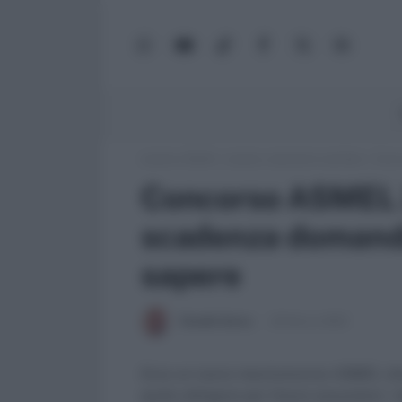
WhatsApp
YouTube
TikTok
Facebook
X
Google
(Twitter)
News
Lavoro e Diritti
»
Lavoro, concorsi e carriera
»
Conco
Concorso ASMEL 
scadenza domanda 
sapere
Claudio Garau
28 Marzo 2023
Ecco un nuovo maxiconcorso ASMEL che ga
quale attingere per future assunzioni. I 