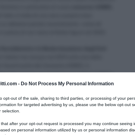
 riferiamo in particolare al nuovo
concorso ASMEL
i fatto si tratta di una vera e propria maxi-
di cui abbiamo parlato recentemente – come ad
in polizia di non meno di 6mila figure nel 2023.
 Sussidiarietà e la Modernizzazione degli Enti
 italiani ma nacque nel 2010 sulla scia della
i facenti parte del Consorzio ASMEZ, è
loro che cercano occupazione nel settore pubblico.
itti.com -
Do Not Process My Personal Information
so Asmel, candidature fino al 6 Aprile. Prorogati
avvisi per gli elenchi di idonei alle assunzioni negli
to opt-out of the sale, sharing to third parties, or processing of your per
formation for targeted advertising by us, please use the below opt-out s
 selection.
ndo con più di 60mila candidature, l’Associazione ha
 that after your opt-out request is processed you may continue seeing i
ased on personal information utilized by us or personal information dis
ovi avvisi
per l’aggiornamento dei profili