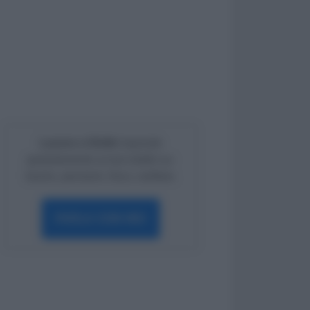
Lavoro e Diritti
risponde
gratuitamente ai tuoi dubbi su:
lavoro, pensioni, fisco, welfare.
PARLA CON NOI