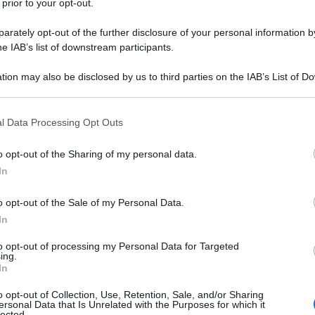
 prior to your opt-out.
rso e per la formazione di nuovi elenchi per altri
 a coprire i fabbisogni degli enti locali. Da detti
rately opt-out of the further disclosure of your personal information by
he IAB’s list of downstream participants.
re 4mila enti soci Asmel. Vediamo più da vicino.
tion may also be disclosed by us to third parties on the IAB’s List of 
 that may further disclose it to other third parties.
23: centinaia di posti di
 that this website/app uses one or more Google services and may gath
l Data Processing Opt Outs
including but not limited to your visit or usage behaviour. You may click 
 to Google and its third-party tags to use your data for below specifi
o opt-out of the Sharing of my personal data.
o che potrà permettere ai partecipanti di trovare
ogle consent section.
In
omuni italiani. Nella giornata del 7 marzo la
 un
bando di concorso ASMEL 2023
per centinaia
o opt-out of the Sale of my Personal Data.
e le regioni Italiane, ma bisogna fare attenzione al
In
no inviate entro 15 giorni dalla data di
to opt-out of processing my Personal Data for Targeted
ing.
o.
In
ne sarà caratterizzato dal raggruppare in una sola
o opt-out of Collection, Use, Retention, Sale, and/or Sharing
ersonal Data that Is Unrelated with the Purposes for which it
r le
future esigenze di personale
dei Comuni
lected.