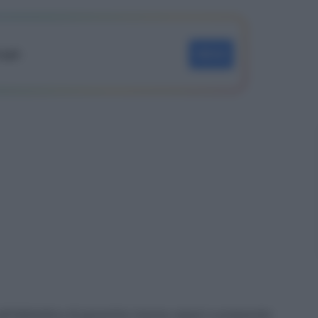
oogle
SEGUI
ll’obbiettivo di garantire risorse capaci e preparate