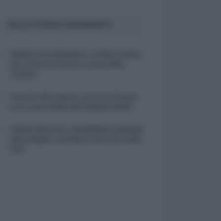
SULLO STESSO ARGOMENTO
NASpI con le dimissioni, via libera anche
per chi lascia il lavoro a causa della
violenza
Incentivi alle imprese, arriva la riforma:
ecco cosa cambia dal 18 agosto 2026
Vittime del lavoro, nel 2026 più sostegno
alle famiglie: contributi e borse di studio
Inail