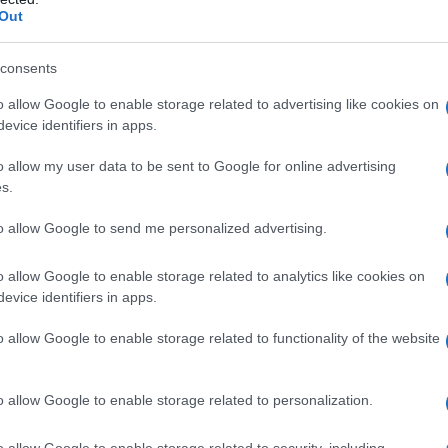
Out
lezione saranno individuati i candidati da includere
”
alle quali fare riferimento per prossime
consents
o allow Google to enable storage related to advertising like cookies on
evice identifiers in apps.
o
due procedure distinte
, ovvero l’una per la
a B, C e D, e l’altra per l’aggiornamento delle
o allow my user data to be sent to Google for online advertising
s.
llegate all’anteriore
concorso ASMEL
dello scorso
con selezione saranno assai differenti tra loro,
to allow Google to send me personalized advertising.
, tecnici ed amministrativi. Pertanto le occasioni
o allow Google to enable storage related to analytics like cookies on
evice identifiers in apps.
ioni e il rilievo delle
o allow Google to enable storage related to functionality of the website
o allow Google to enable storage related to personalization.
per velocità della procedura. Infatti le prove
o allow Google to enable storage related to security, including