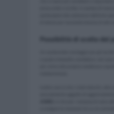
che vi siano più candidati a rispondere
prova orale o scritta. In ipotesi di ma
parteciperà alla selezione dell’ente sp
di idonei per necessità diverse di altri e
Possibilità di scelta del 
Un sostanziale vantaggio per gli iscrit
a quale interpello candidarsi, nel caso 
più vicino alla propria residenza o que
indeterminato.
Inoltre vero è che i citati elenchi, oltr
annualmente oggetto di aggiornamento.
ASMEL
è che per i neoassunti sono alt
a svolgere le mansioni di cui al contrat