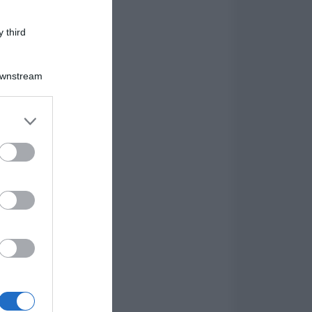
 third
Downstream
er and store
to grant or
ed purposes