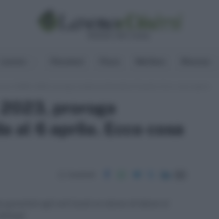
Lavoro
Pensioni
Fisco
Welfare
Risorse
rso ASMEL 2023, proroga scadenza domanda al 6 aprile. Ecco cosa sapere
2023, proroga
al 6 aprile. Ecco cosa
Condividi
rantirà agli enti locali un elenco di idonei al
dettagli.