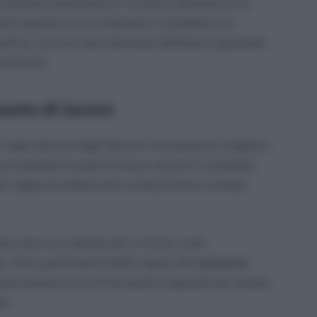
, possono selezionare il vincitore attraverso una
ncata risposta a una chiamata il candidato non
ecifico, ma non sarà eliminato dall’elenco generale
nti locali.
posto di lavoro
ti negli elenchi degli idonei è che possono scegliere
ad esempio il posto di lavoro sia per il candidato
sti voglia accettare solo un’assunzione a tempo
e ad avere una validità pari a 3 anni, sono
 Altra particolarità delle regole del
concorso
resì previsti corsi di formazione appositi per andare
to.