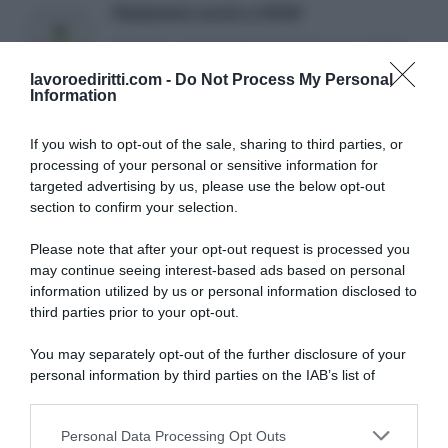
Redazione Lavoro e Diritti
Articoli a cura della Redazione di Lavoro e Diritti.
lavoroediritti.com -
Do Not Process My Personal
Information
If you wish to opt-out of the sale, sharing to third parties, or
processing of your personal or sensitive information for
targeted advertising by us, please use the below opt-out
section to confirm your selection.
SULLO STESSO ARGOMENTO
Please note that after your opt-out request is processed you
may continue seeing interest-based ads based on personal
NASpI con le dimissioni, via libera anche per chi lascia il
information utilized by us or personal information disclosed to
lavoro a causa della violenza
third parties prior to your opt-out.
Incentivi alle imprese, arriva la riforma: ecco cosa
You may separately opt-out of the further disclosure of your
cambia dal 18 agosto 2026
personal information by third parties on the IAB’s list of
downstream participants.
Vittime del lavoro, nel 2026 più sostegno alle famiglie:
contributi e borse di studio Inail
Personal Data Processing Opt Outs
This information may also be disclosed by us to third parties