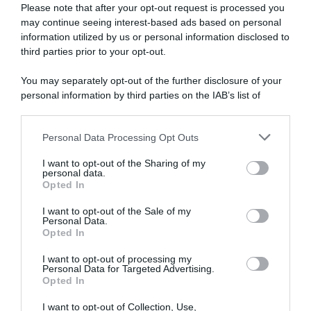
Please note that after your opt-out request is processed you
Quattordicesima pensioni, l’INPS avvia i recuperi: ecco
may continue seeing interest-based ads based on personal
chi vedrà le trattenute da agosto
information utilized by us or personal information disclosed to
third parties prior to your opt-out.
Email dei dipendenti, il Garante Privacy interviene:
quando i controlli diventano illegittimi
You may separately opt-out of the further disclosure of your
personal information by third parties on the IAB’s list of
Bonus assunzioni mamme 2026, l’INPS pubblica le
downstream participants.
istruzioni: come richiedere lo sgravio e recuperare gli
arretrati
Personal Data Processing Opt Outs
This information may also be disclosed by us to third parties
on the IAB’s List of Downstream Participants that may further
I want to opt-out of the Sharing of my
disclose it to other third parties.
personal data.
Lavoro e Diritti
risponde gratuitamente ai tuoi
Opted In
Please note that this website/app uses one or more Google
dubbi su: lavoro, pensioni, fisco, welfare.
services and may gather and store information including but
I want to opt-out of the Sale of my
Personal Data.
not limited to your visit or usage behaviour. You may click to
Opted In
grant or deny consent to Google and its third-party tags to
PARLA CON NOI
use your data for below specified purposes in below Google
I want to opt-out of processing my
consent section.
Personal Data for Targeted Advertising.
Opted In
I want to opt-out of Collection, Use,