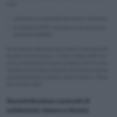
modi:
utilizzando le credenziali del sistema “cliclavoro”;
le credenziali SPID, rilasciate da uno dei gestori
autorizzati dall’AGID.
Ne dà notizia il Ministero del Lavoro e delle Politiche
Sociali con la Circolare n. 17 del 3 ottobre 2019. Sul
punto, il documento di prassi sottolinea che le nuove
modalità d’invio delle domande sostituiscono quanto
precedentemente contenuto nella Circolare n. 18 del
22 novembre 2017.
Decontribuzione contratti di
solidarietà: misura e durata