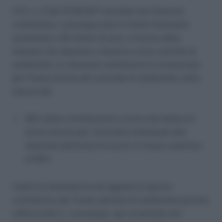
Il D.I. n. 2 del 27.09.2017 prevede una riduzione
contributiva, comunque entro il limite finanziario
aumentato a 30 milioni di euro, in favore delle
imprese che stipulano o hanno in corso contratti di
solidarietà. La riduzione contributiva è riconosciuta
per l’intera durata del contratto di solidarietà, nella
misura del:
35% della contribuzione a carico del datore di
lavoro dovuta per i lavoratori interessati alla
riduzione dell’orario di lavoro in misura superiore
al 20%.
Inoltre la domanda ha ad oggetto lo sgravio
contributivo per l’intero periodo di solidarietà previsto
nell’accordo e – comunque – per un periodo non