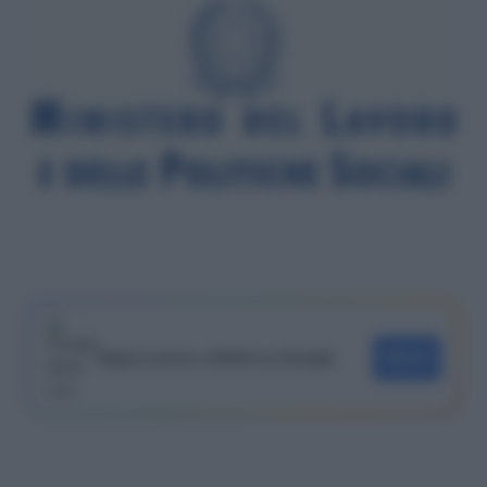
Segui Lavoro e Diritti su Google
SEGUI