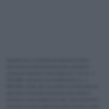
Semplificate le modalità procedurali di inoltro
dell’istanza di decontribuzione dei contratti di
solidarietà stipulati ai sensi degli artt. 1 e 2, D.L. n.
726/1984, convertito con modificazioni in L. n.
863/1984. Infatti, dal 2 novembre al 10 dicembre di
ogni anno, le aziende interessate sono tenute a
utilizzare il nuovo applicativo web “sgravicdsonline”.
L’accesso al nuovo applicativo potrà avvenire in due