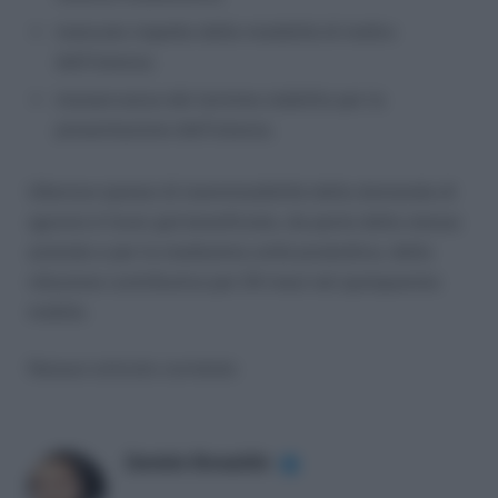
mancato rispetto delle modalità di inoltro
dell’istanza;
inosservanza del termine stabilito per la
presentazione dell’istanza.
Ulteriore ipotesi di inammissibilità della domanda di
sgravio è l’aver già beneficiato, da parte della stessa
azienda e per la medesima unità produttiva, della
riduzione contributiva per 24 mesi nel quinquennio
mobile.
Nessun articolo correlato
Daniele Bonaddio
✔