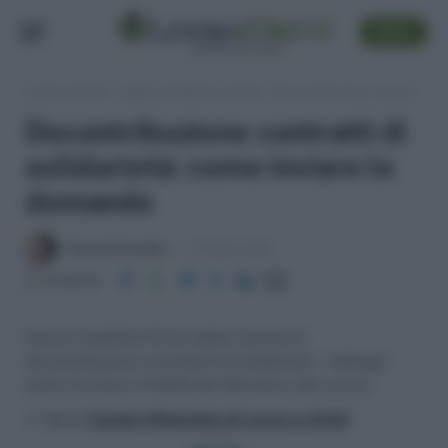
SEGUI
Lavoro e Diritti
»
Leggi, normativa e prassi
»
Decontribuzione contratti di solidarietà: come inviare la domanda
Decontribuzione contratti di
solidarietà: come inviare la
domanda
Daniele Bonaddio
7 Ottobre 2019
Condividi
Nuova modalità d’invio delle istanze di
decontribuzione contributi di solidarietà. I dettagli
nella Circolare 17/2019 del Ministero del Lavoro
>> Vai al
Canale WhatsApp di Lavoro e Diritti