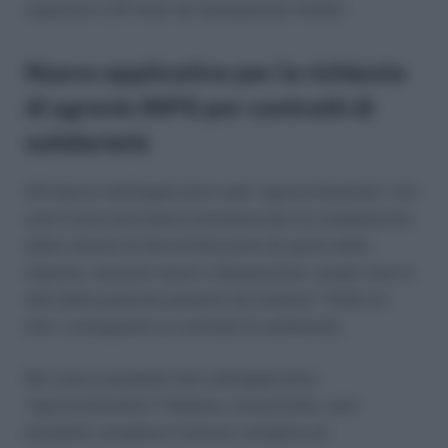
superiore a 24 mesi nel quinquennio mobile.
Nuovo applicativo per la richiesta
di sgravio INPS per contratti di
solidarietà
All’interno dell’applicativo web “sgravicdsonline”, che
sarà l’unica procedura ammessa per la compilazione
delle istanze di decontribuzione da parte delle
imprese, saranno messi a disposizione i propri macro-
dati delle pratiche presenti nel sistema “CIGS on-
line”, conseguenti ai contratti di solidarietà.
Ma cosa è possibile fare nell’applicativo
“sgravicdsonline”? Ebbene, innanzitutto, sarà
possibile compilare l’istanza completa di: