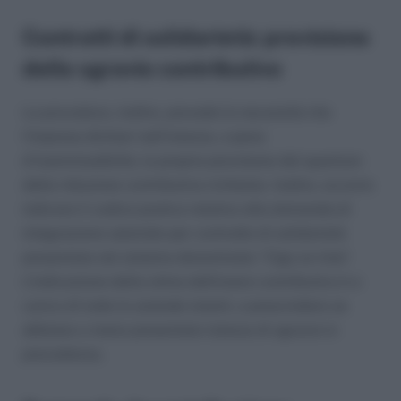
Contratti di solidarietà: previsione
dello sgravio contributivo
La procedura, inoltre, prevede la necessità che
l’impresa dichiari nell’istanza, a pena
d’inammissibilità, la propria previsione del quantum
della riduzione contributiva richiesta. Inoltre, occorre
indicare il codice pratica relativo alla domanda di
integrazione salariale per contratto di solidarietà
presentata nel sistema denominato “Cigs on-line”.
L’indicazione della stima dell’onere contributivo è a
carico di tutte le aziende istanti, a prescindere se
abbiano o meno presentato istanza di sgravio in
precedenza.