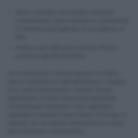
elenco nominativo dei lavoratori interessati,
contenente per ciascun nominativo la percentuale
di riduzione oraria applicata che sia superiore al
20%;
numero e data della marca da bollo che sarà
mantenuta agli atti dall’istante.
Successivamente, il sistema rilascerà un modulo
istanza compilato con i dati dell’impresa e completo
di un codice comunicazione. L’istanza, firmata
digitalmente e in bollo, potrà essere presentata
esclusivamente attraverso il nuovo applicativo,
seguendo le istruzioni in esso indicate. Si ricorda, al
riguardo, che non sarà più ammesso l’invio a mezzo
posta elettronica certificata (Pec).