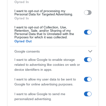
Opted In
grant or deny consent to Google and its third-party tags to
PARLA CON NOI
use your data for below specified purposes in below Google
I want to opt-out of processing my
consent section.
Personal Data for Targeted Advertising.
Opted In
I want to opt-out of Collection, Use,
Retention, Sale, and/or Sharing of my
Personal Data that Is Unrelated with the
Purposes for which it was collected.
Opted Out
Google consents
I want to allow Google to enable storage
related to advertising like cookies on web or
device identifiers in apps.
I want to allow my user data to be sent to
Google for online advertising purposes.
I want to allow Google to send me
personalized advertising.