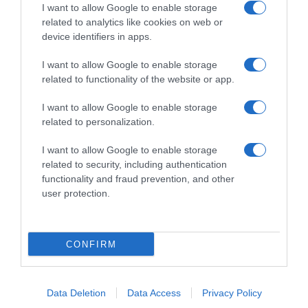
I want to allow Google to enable storage
related to analytics like cookies on web or
device identifiers in apps.
I want to allow Google to enable storage
Chi Siamo
Contatti
Redazione
Collabora
LinkedIn
related to functionality of the website or app.
I want to allow Google to enable storage
related to personalization.
I want to allow Google to enable storage
© 2026 Lavoro e Diritti
related to security, including authentication
Testata giornalistica registrata al Tribunale di Larino al n° 511 del 4
functionality and fraud prevention, and other
agosto 2018 – Direttore Responsabile Antonio Maroscia
user protection.
P. IVA 01669200709
CONFIRM
Data Deletion
Data Access
Privacy Policy
Privacy Policy
Cookie Policy
Mappa del Sito