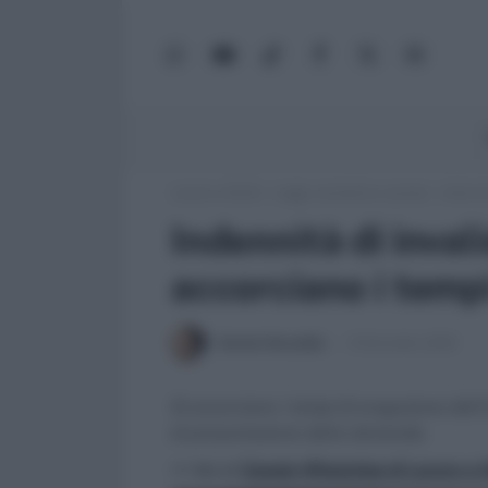
WhatsApp
YouTube
TikTok
Facebook
X
Google
(Twitter)
News
Lavoro e Diritti
»
Leggi, normativa e prassi
»
Indennit
Indennità di invalid
accorciano i temp
Daniele Bonaddio
12 Dicembre 2019
Si accorciano i tempi di erogazione dell’i
di presentazione delle domande.
>> Vai al
Canale WhatsApp di Lavoro e Di