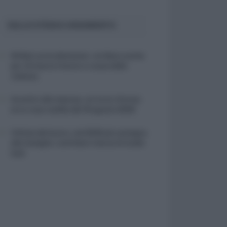
SULLO STESSO ARGOMENTO
NASpI con le dimissioni, via libera anche
per chi lascia il lavoro a causa della
violenza
Incentivi alle imprese, arriva la riforma:
ecco cosa cambia dal 18 agosto 2026
Vittime del lavoro, nel 2026 più sostegno
alle famiglie: contributi e borse di studio
Inail