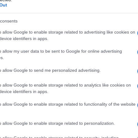
ico, si potrà procedere con l’attività di acquisizione
Out
nnelli. Alcuni pannelli sono finalizzati all’avvio
consents
e, rappresentante legale, recapiti, accertamento),
 dell’eventuale prestazione economica, in quanto
o allow Google to enable storage related to advertising like cookies on
evice identifiers in apps.
:
o allow my user data to be sent to Google for online advertising
s.
ività lavorativa;
to allow Google to send me personalized advertising.
o allow Google to enable storage related to analytics like cookies on
evice identifiers in apps.
zo <quadro G>;
o allow Google to enable storage related to functionality of the website
ni <quadro H>.
o allow Google to enable storage related to personalization.
de una sezione “allegati” che consente
sabilità e di altri documenti necessari in relazione
o allow Google to enable storage related to security, including