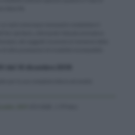
 modalità ordinare operano qualora in fase di
a descritti.
in cui sarà comunque necessario completare il
’iter sanitario, utilizzando l’attuale procedura
rticolare, dei soggetti ricoverati al momento della
i altre prestazioni di invalidità incompatibili.
1 del 10 dicembre 2019
to per la sua completa lettura ed analisi.
icembre 2019
(85,0 KiB, 1.379 hits)