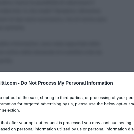
rativa, hanno la possibilità di velocizzare il
indennità. In che modo? Semplice: attraverso
azioni di tipo socio-economico, che di norma sono
e sanitaria.
 delle informazioni, sono state apportate delle
e online delle domande di invalidità civile da
parola.
sono operative, in modalità non esclusiva, dal 10
itti.com -
Do Not Process My Personal Information
uzioni ci ha pensato l’INPS con il Messaggio n.
o di prassi, ricorda l’Istituto Previdenziale, le
to opt-out of the sale, sharing to third parties, or processing of your per
trasmesse online dai Patronati.
formation for targeted advertising by us, please use the below opt-out s
 selection.
vile: condizioni d’accesso
 that after your opt-out request is processed you may continue seeing i
ased on personal information utilized by us or personal information dis