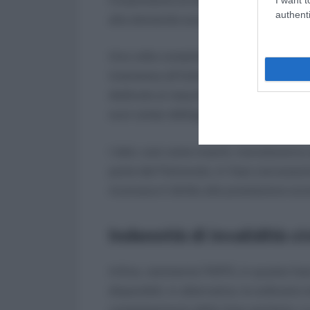
authenti
alla domanda acquisita.
Una volta completata l’acquisizione de
trasmessa all’Istituto Previdenziale at
dedicata ai requisiti socio-economici n
suoi campi obbligatori.
I dati, così come inseriti, transiteran
parte del Patronato, in fase concessori
riconosce il diritto alla prestazione ec
Indennità di invalidità ci
Infine, rammenta l’INPS, in questa fas
disponibili, in alternativa, le ordinari