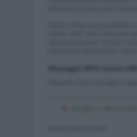
completamento della fase sanitaria. Le
domanda non fossero inseriti i dati sopr
Esistono, tuttavia, alcune casistiche 
modello “AP70” dopo la definizione dell
della fase concessoria. Si tratta, in pa
presentazione della domanda o titolare d
Messaggio INPS numero 460
Alleghiamo infine il messaggio in ogget
Messaggio n. 4601 del 10 d
Nessun articolo correlato