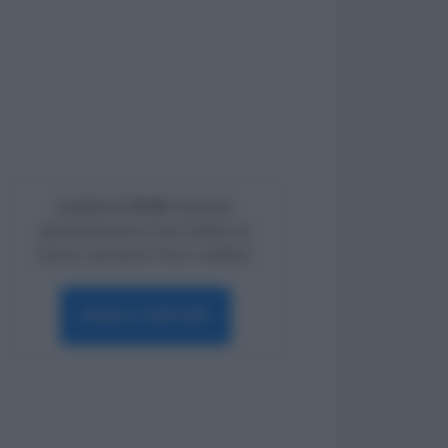
Lavoro e Diritti
risponde
gratuitamente ai tuoi dubbi su:
lavoro, pensioni, fisco, welfare.
PARLA CON NOI