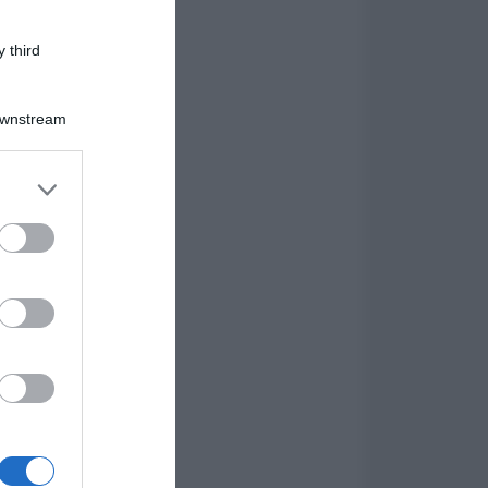
 third
Downstream
er and store
to grant or
ed purposes