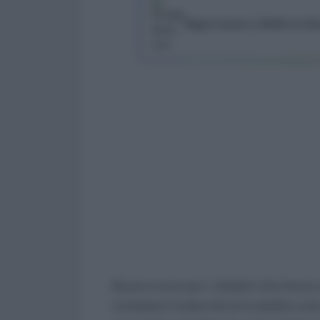
Segui Lavoro e Diritti su G
Buone nuove per i cittadini che hanno 
richiedere l’indennità di invalidità civile