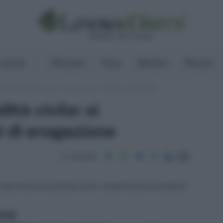
Lavoro
Pensioni
Fisco
Welfare
Risorse
à di invalidità civile: si accorciano i tempi di erogazione
ità civile: si
i di erogazione
Condividi
ndennità di invalidità civile: semplificate le modalità
ritti