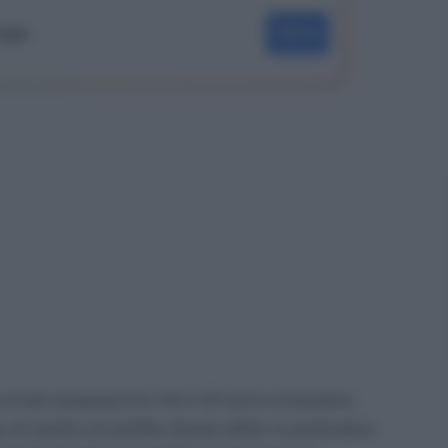
oogle
SEGUI
un’età compresa tra i 18 e i 67 anni e intendono
, di cecità o di sordità. Questi ultimi, in particolare,