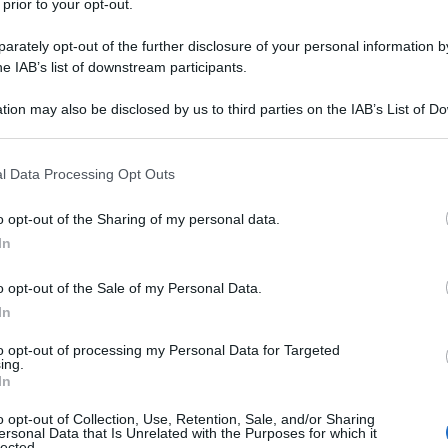
 prior to your opt-out.
alla procedura semplificato per ottenere l’indennità
inata alla condizione che il requisito anagrafico sia
rately opt-out of the further disclosure of your personal information by
he IAB’s list of downstream participants.
tion may also be disclosed by us to third parties on the IAB’s List of 
izione online a disposizione dei Patronati verifica
 that may further disclose it to other third parties.
rchivi anagrafici a disposizione dell’Istituto, la
 that this website/app uses one or more Google services and may gath
l Data Processing Opt Outs
including but not limited to your visit or usage behaviour. You may click 
 to Google and its third-party tags to use your data for below specifi
o opt-out of the Sharing of my personal data.
o pannello della “Compilazione online delle
ogle consent section.
In
 codice fiscale del soggetto richiedente.
o opt-out of the Sale of my Personal Data.
i, percentuali e benefici
In
to opt-out of processing my Personal Data for Targeted
ing.
dalità di presentazione delle
In
ile, cecità e sordità
o opt-out of Collection, Use, Retention, Sale, and/or Sharing
ersonal Data that Is Unrelated with the Purposes for which it
lected.