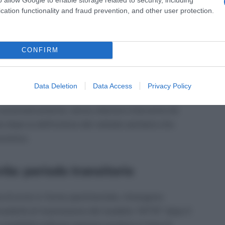
cation functionality and fraud prevention, and other user protection.
i dati, la domanda semplificata deve essere
CONFIRM
traverso la funzione “Invio domanda”. La sezione
on può essere trasmessa se non compilata in tutti i
Data Deletion
Data Access
Privacy Policy
no automaticamente, senza ulteriore intervento da
a dopo la definizione del verbale sanitario che
onomica.
vile: periodo transitorio
e di avvio in forma sperimentale, rimangono
e modalità di trasmissione del modello “AP70” dopo il