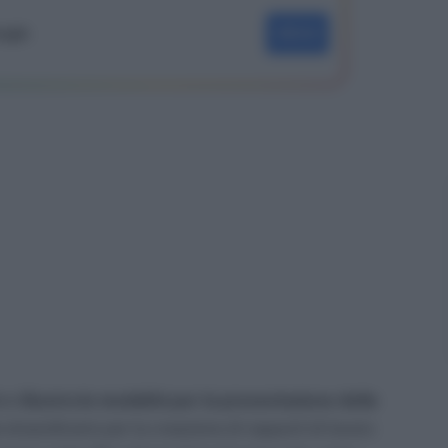
oogle
SEGUI
bre
illustra le modalità per la presentazione delle
straordinario per la creazione di rapporti di lavoro