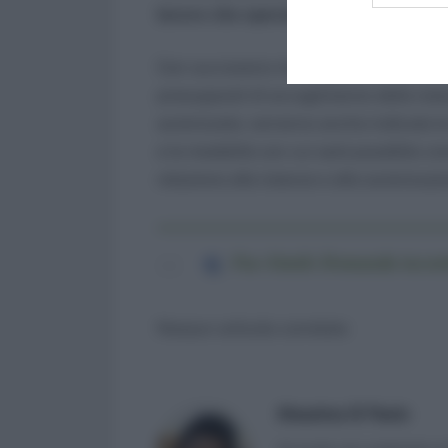
lavoro che operano con il sistema Uni
Con successivo messaggio saranno indica
presupposti di accoglimento delle istan
autorizzato; verranno anche indicate le
e le modalità con cui sarà possibile con
relazione alle istanze e alle autorizzaz
Fac-Simile Domanda incent
Nessun articolo correlato
Massima Di Paolo