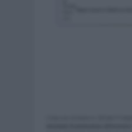
Segui Lavoro e Diritti su G
L’Inps con circolare nr. 122 del 17 otto
domande di ammissione all’incentivo