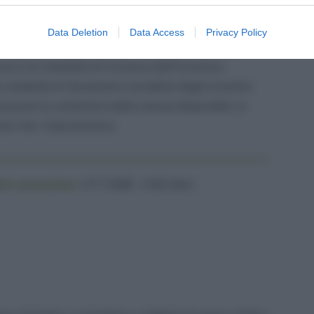
emens sia dai datori di lavoro agricoli
.
Data Deletion
Data Access
Privacy Policy
te le modalità con cui l’Istituto verificherà i
ze e le modalità di fruizione dell’incentivo
 modalità di rilevazione contabile degli incentivi
oscere la variazione delle risorse disponibili, in
ioni che interverranno.
ivi assunzione
(37,5 KiB, 1.624 hits)