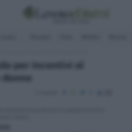
Lavoro
Pensioni
Fisco
Welfare
Risorse
ella domanda per incentivi al lavoro di giovani e donne
a per incentivi al
e donne
Condividi
lle domande di incentivi per la creazione di lavoro
iovani e donne.
ritti