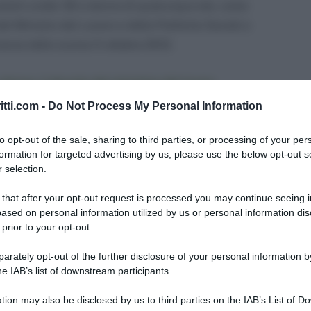
i uomini under 30 e donne di qualunque età, come
el Ministro del Lavoro e delle Politiche Sociali e
nanze dello scorso 5 ottobre 2012.
 donne, il decreto del ministero del lavoro
itti.com -
Do Not Process My Personal Information
sso il Ministero del Lavoro, il “Fondo per il
dell’incremento in termini quantitativi e
to opt-out of the sale, sharing to third parties, or processing of your per
formation for targeted advertising by us, please use the below opt-out s
 e delle donne”.
 selection.
.000 per chi stabilizza, entro il 31 marzo 2013
,
 that after your opt-out request is processed you may continue seeing i
ased on personal information utilized by us or personal information dis
aborazione coordinata
– anche in modalità progetto –
 prior to your opt-out.
on apporto di lavoro, in essere oppure cessati
; il decreto prevede altresì
incentivi di importo
rately opt-out of the further disclosure of your personal information by
he IAB’s list of downstream participants.
 marzo 2013, assunzioni a tempo determinato di
tion may also be disclosed by us to third parties on the IAB’s List of 