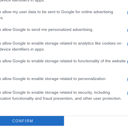
evice identifiers in apps.
o allow my user data to be sent to Google for online advertising
s.
vi potrà essere
inviata esclusivamente in via
to allow Google to send me personalized advertising.
ON-GIOV
, mediante l’applicazione “
DiResCo –
o allow Google to enable storage related to analytics like cookies on
tribuente”,
disponibile presso il sito internet
evice identifiers in apps.
rso “servizi on line”, “per tipologia di utente”,
“servizi per le aziende e consulenti” (autenticazione
o allow Google to enable storage related to functionality of the website
i di responsabilità del contribuente”.
o allow Google to enable storage related to personalization.
ne di ricevuta
, valida ai fini della determinazione
 delle istanze, che – in caso di insufficienza delle
o allow Google to enable storage related to security, including
cation functionality and fraud prevention, and other user protection.
diritto agli incentivi, secondo quanto prevede il
CONFIRM
domande
dovranno essere seguite sia dai datori di