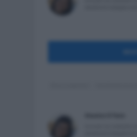
Avvocato non praticante ed 
attualmente impiegata nell
MOST
Bonus e pagamenti
Conciliazione lavoro 
Massima Di Paolo
Avvocato non praticante ed 
attualmente impiegata nell