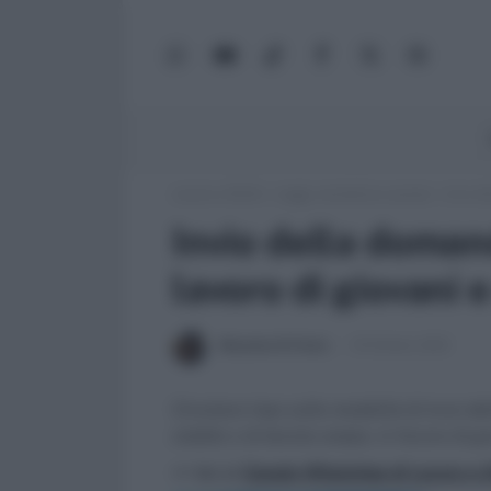
WhatsApp
YouTube
TikTok
Facebook
X
Google
(Twitter)
News
Lavoro e Diritti
»
Leggi, normativa e prassi
»
Invio d
Invio della domand
lavoro di giovani 
Massima Di Paolo
19 Ottobre 2012
Circolare Inps sulle modalità di invio de
stabile o di durata ampia, in favore di g
>> Vai al
Canale WhatsApp di Lavoro e Di