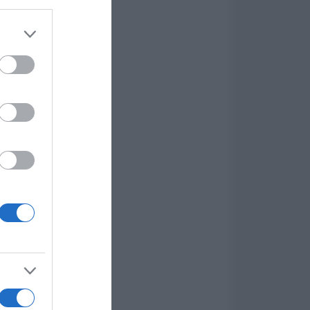
er and store
to grant or
ed purposes