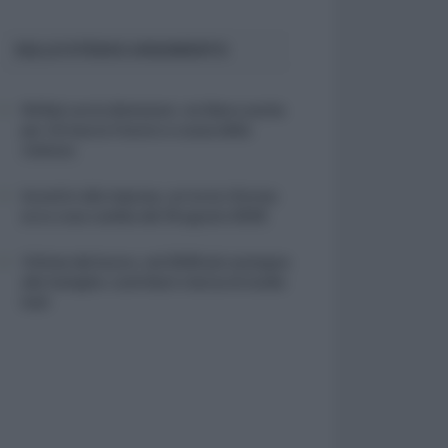
SULLO STESSO ARGOMENTO
NASpI con le dimissioni, via libera anche
per chi lascia il lavoro a causa della
violenza
Incentivi alle imprese, arriva la riforma:
ecco cosa cambia dal 18 agosto 2026
Vittime del lavoro, nel 2026 più sostegno
alle famiglie: contributi e borse di studio
Inail