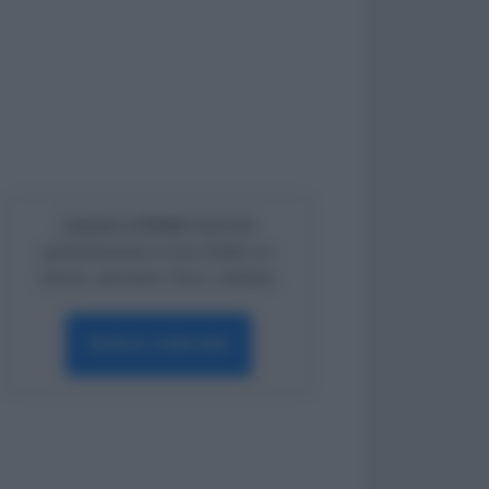
Lavoro e Diritti
risponde
gratuitamente ai tuoi dubbi su:
lavoro, pensioni, fisco, welfare.
PARLA CON NOI