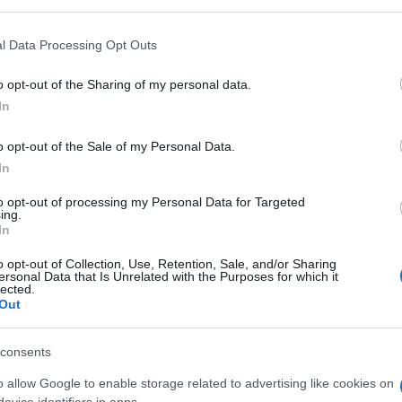
 that may further disclose it to other third parties.
rse stanziate con il decreto ministeriale citato e
 that this website/app uses one or more Google services and may gath
l Data Processing Opt Outs
più precisamente deve trattarsi di uomini che non
including but not limited to your visit or usage behaviour. You may click 
ta della trasformazione/ assunzione) e donne di
 to Google and its third-party tags to use your data for below specifi
o opt-out of the Sharing of my personal data.
ogle consent section.
In
o opt-out of the Sale of my Personal Data.
In
ono effettuate in violazione del diritto di
to opt-out of processing my Personal Data for Targeted
ing.
 altro lavoratore licenziato da un rapporto a
In
n rapporto a termine (art. 4, co. 12, lett.
b)
, legge
o opt-out of Collection, Use, Retention, Sale, and/or Sharing
ersonal Data that Is Unrelated with the Purposes for which it
lected.
Out
 sono in atto sospensioni dal lavoro connesse ad
ale, salvi i casi in cui l’assunzione o la
consents
all’acquisizione di professionalità sostanzialmente
o allow Google to enable storage related to advertising like cookies on
spesi (art. 4, co. 12, lett.
c)
, legge 92/2012).