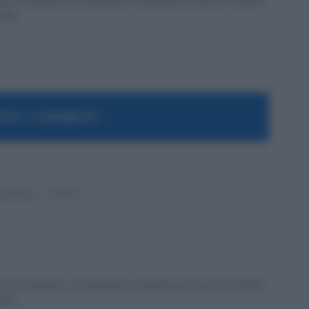
ex formatrice, co fondatrice e redattrice di Lavoro e Diritti e
a PA.
RA I COMMENTI
famiglia
lavoro
ex formatrice, co fondatrice e redattrice di Lavoro e Diritti e
a PA.