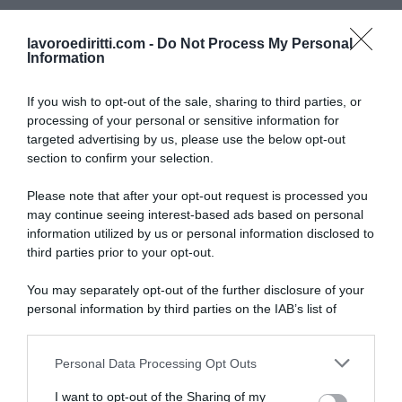
isee
Legge di Bilancio
lavoroediritti.com -
Do Not Process My Personal
Information
If you wish to opt-out of the sale, sharing to third parties, or
processing of your personal or sensitive information for
targeted advertising by us, please use the below opt-out
section to confirm your selection.
SULLO STESSO ARGOMENTO
Please note that after your opt-out request is processed you
may continue seeing interest-based ads based on personal
Vittime del lavoro, nel 2026 più sostegno alle famiglie:
information utilized by us or personal information disclosed to
contributi e borse di studio Inail
third parties prior to your opt-out.
Pagamenti INPS agosto 2026, calendario aggiornato:
You may separately opt-out of the further disclosure of your
quando arrivano Assegno Unico, ADI e NASpI
personal information by third parties on the IAB’s list of
downstream participants.
Carta d’identità cartacea, dal 3 agosto cambia (quasi)
tutto: ecco quando non vale più
Personal Data Processing Opt Outs
This information may also be disclosed by us to third parties
on the IAB’s List of Downstream Participants that may further
I want to opt-out of the Sharing of my