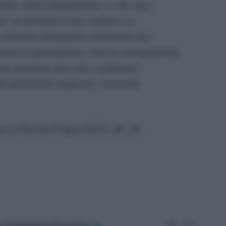
mbito della disposizione: in tal caso,
ve” al lavoratore per rendere la
il cellulare divengono strumenti che
larne la prestazione. Con la conseguenza
o avvenire solo alle condizioni
di particolari esigenze, l’accordo
ov.it/Notizie/Pages/2015_06_18-
Website
LinkedIn