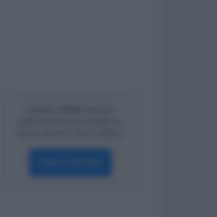
Lavoro e Diritti
risponde
gratuitamente ai tuoi dubbi su:
lavoro, pensioni, fisco, welfare.
PARLA CON NOI