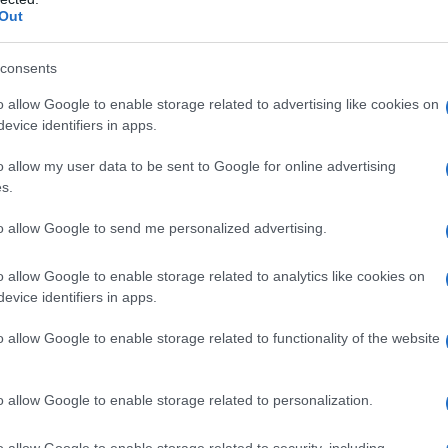
ternet.
Out
dello Statuto, anche questa nuova
consents
trumenti di controllo a distanza, dai
o allow Google to enable storage related to advertising like cookies on
tà di controllo dei lavoratori, possono
evice identifiers in apps.
o allow my user data to be sent to Google for online advertising
s.
ze organizzative e produttive, per la
to allow Google to send me personalized advertising.
 la tutela del patrimonio aziendale;
o allow Google to enable storage related to analytics like cookies on
accordo sindacale o, in assenza, previa
evice identifiers in apps.
ione Territoriale del Lavoro o del
o allow Google to enable storage related to functionality of the website
o allow Google to enable storage related to personalization.
lo Statuto chiarisce, poi, che non possono
di controllo a distanza” gli strumenti
o allow Google to enable storage related to security, including