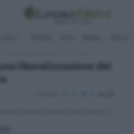
Lavoro
Pensioni
Fisco
Welfare
Risorse
voro: nessuna liberalizzazione dei controlli a distanza
na liberalizzazione dei
za
Condividi
zione dei controlli a distanza: norma in linea con le
ritti