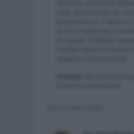
lavoratore, si fuoriesce dall’a
infatti, da strumento che “ser
prestazione il pc, il tablet o 
servono al datore per control
che queste “modifiche” posson
ricordate sopra: la ricorrenza 
sindacale o l’autorizzazione.
Continua:
http://www.lavoro.g
Controlli-a-distanza.aspx
Nessun articolo correlato