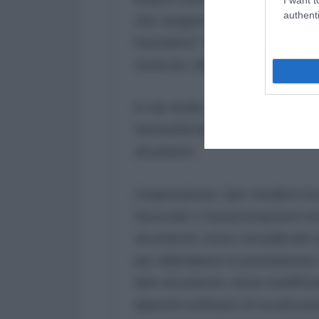
authenti
che vengono assegnati al lavo
lavorativa” (una volta si sarebb
come pc, tablet e cellulari.
In tal modo, viene fugato ogni
necessità del previo accordo 
strumenti.
L’espressione “per rendere la
l’accordo o l’autorizzazione no
strumento viene considerato q
per adempiere la prestazione:
tale strumento viene modifica
appositi software di localizzaz