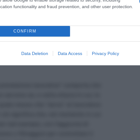
cation functionality and fraud prevention, and other user protection.
ratore “per rendere la prestazione
ero chiamati gli “attrezzi di lavoro”),
CONFIRM
 dubbio – per quanto teorico- circa la
Data Deletion
Data Access
Privacy Policy
sindacale anche per la consegna di tali
 prestazione lavorativa” comporta che
n servono se, e nella misura in cui, lo
uale mezzo che “serve” al lavoratore
 ciò significa che, nel momento in cui
to (ad esempio, con l’aggiunta di
ione o filtraggio) per controllare il