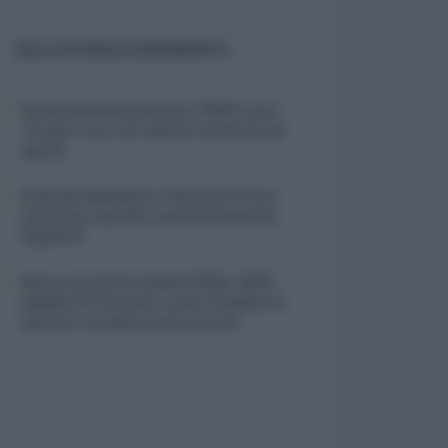
SULLO STESSO ARGOMENTO
Quattordicesima pensioni, l’INPS avvia i
recuperi: ecco chi vedrà le trattenute da
agosto
Email dei dipendenti, il Garante Privacy
interviene: quando i controlli diventano
illegittimi
Bonus assunzioni mamme 2026, l’INPS
pubblica le istruzioni: come richiedere lo
sgravio e recuperare gli arretrati