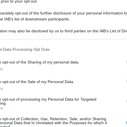
ero del Lavoro sulla nuova norma sui
 prior to your opt-out.
rately opt-out of the further disclosure of your personal information by
he IAB’s list of downstream participants.
sivi e gli altri strumenti di controllo
tion may also be disclosed by us to third parties on the IAB’s List of 
 that may further disclose it to other third parties.
reto legislativo in tema di
 that this website/app uses one or more Google services and may gath
mativa contenuta nell’art.4 dello Statuto
l Data Processing Opt Outs
including but not limited to your visit or usage behaviour. You may click 
970 – alle innovazioni tecnologiche nel
 to Google and its third-party tags to use your data for below specifi
o opt-out of the Sharing of my personal data.
ogle consent section.
In
o opt-out of the Sale of my Personal Data.
que, i controlli ma si limita a fare
In
“strumenti di controllo a distanza” ed i
to opt-out of processing my Personal Data for Targeted
 raccolti attraverso questi strumenti, in
ing.
In
 Garante della Privacy ha fornito negli
on le linee guida del 2007 sull’utilizzo
o opt-out of Collection, Use, Retention, Sale, and/or Sharing
ersonal Data that Is Unrelated with the Purposes for which it
lected.