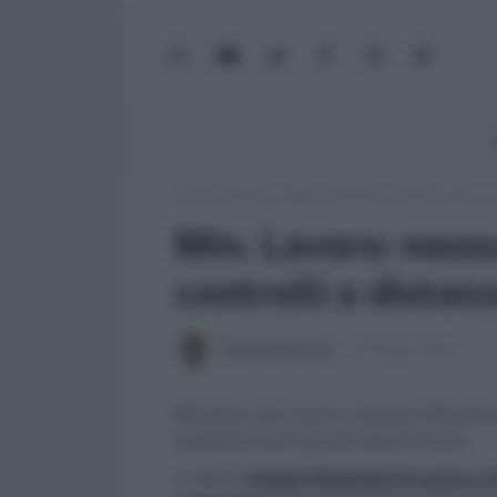
WhatsApp
YouTube
TikTok
Facebook
X
Google
(Twitter)
News
Lavoro e Diritti
»
Leggi, normativa e prassi
»
Min. La
Min. Lavoro: nessu
controlli a distan
Antonio Maroscia
18 Giugno 2015
Ministero del Lavoro, nessuna liberalizza
indicazioni del Garante della Privacy
>> Vai al
Canale WhatsApp di Lavoro e Di