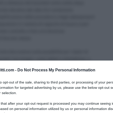
lli a distanza dei lavoratori sorte subito dopo
creto attuativo del Jobs Act contenente
emplificazione delle procedure e degli adempimenti
isposizioni in materia di rapporto di lavoro e pari
stato costretto a fare una doverosa
el Decreto stesso.
forte discussione sulla possibilità per i datori di
ispositivi tecnologici, come tablet e smartphone, a
itti.com -
Do Not Process My Personal Information
licato sul proprio portale una nota stampa che mira
to opt-out of the sale, sharing to third parties, or processing of your per
la situazione; secondo il Ministero infatti non vi è
formation for targeted advertising by us, please use the below opt-out s
 selection.
a distanza, in quanto la nuova norma è in linea con
.
 that after your opt-out request is processed you may continue seeing i
ased on personal information utilized by us or personal information dis