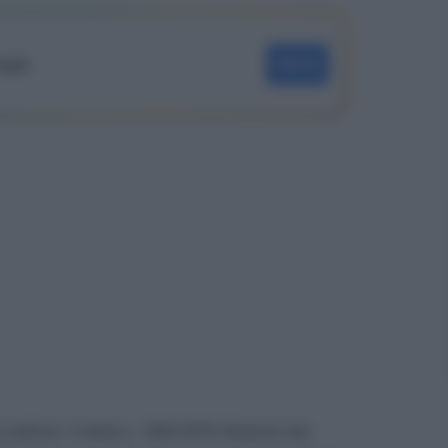
oogle
SEGUI
 dell’art. 4 della L. 300/1970 (Statuto dei