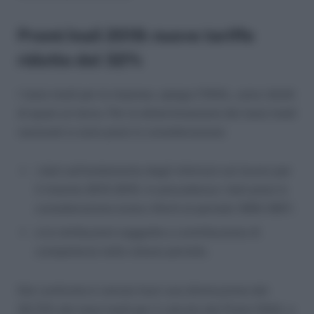
Premi Inail 2019: nuove tariffe
ridotte del 32%
I tassi medi per le imprese, spiega l’INAIL, sono ridotti
di quasi un terzo. Per la determinazione dei tassi medi
nazionali si sono presi in considerazione:
i dati sull’andamento degli infortuni sul lavoro per
il triennio 2013-2015. In precedenza i dati presi in
considerazione erano riferiti al periodo 1995-1997;
e le retribuzioni soggette a contribuzione di
competenza nello stesso periodo.
Dal confronto è venuta fuori una diminuzione del
32,72% dei tassi medi per il calcolo dei Premi INAIL a