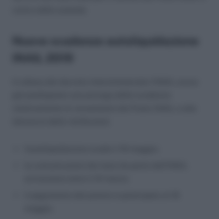
carico delle aziende.
Nuove scadenze autoliquidazione
INAIL 2019
In attesa del decreto interministeriale l’INAIL aveva
già predisposto una proroga delle scadenze
relativamente al versamento dei Premi INAIL e alla
denuncia delle retribuzioni.
l’autoliquidazione scade il 16 maggio;
le comunicazioni dei tassi da parte dell’INAIL
arriveranno entro il 31 marzo;
il pagamento del premio è posticipato al 16
maggio.