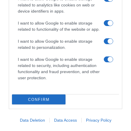
related to analytics like cookies on web or
device identifiers in apps.
Chi Siamo
Contatti
Redazione
Collabora
LinkedIn
I want to allow Google to enable storage
related to functionality of the website or app.
I want to allow Google to enable storage
related to personalization.
© 2026 Lavoro e Diritti
I want to allow Google to enable storage
Testata giornalistica registrata al Tribunale di Larino al n° 511 del 4
related to security, including authentication
agosto 2018 – Direttore Responsabile Antonio Maroscia
functionality and fraud prevention, and other
P. IVA 01669200709
user protection.
CONFIRM
Privacy Policy
Cookie Policy
Mappa del Sito
Data Deletion
Data Access
Privacy Policy