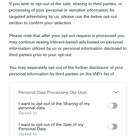
If you wish to opt-out of the sale, sharing to third parties, or
processing of your personal or sensitive information for
targeted advertising by us, please use the below opt-out
SULLO STESSO ARGOMENTO
section to confirm your selection.
Please note that after your opt-out request is processed you
NASpI con le dimissioni, via libera anche per chi lascia il
may continue seeing interest-based ads based on personal
lavoro a causa della violenza
information utilized by us or personal information disclosed to
third parties prior to your opt-out.
Incentivi alle imprese, arriva la riforma: ecco cosa
cambia dal 18 agosto 2026
You may separately opt-out of the further disclosure of your
personal information by third parties on the IAB’s list of
Vittime del lavoro, nel 2026 più sostegno alle famiglie:
downstream participants.
contributi e borse di studio Inail
Personal Data Processing Opt Outs
This information may also be disclosed by us to third parties
on the IAB’s List of Downstream Participants that may further
I want to opt-out of the Sharing of my
Lavoro e Diritti
risponde gratuitamente ai tuoi
disclose it to other third parties.
personal data.
dubbi su: lavoro, pensioni, fisco, welfare.
Opted In
Please note that this website/app uses one or more Google
services and may gather and store information including but
I want to opt-out of the Sale of my
Personal Data.
not limited to your visit or usage behaviour. You may click to
PARLA CON NOI
Opted In
grant or deny consent to Google and its third-party tags to