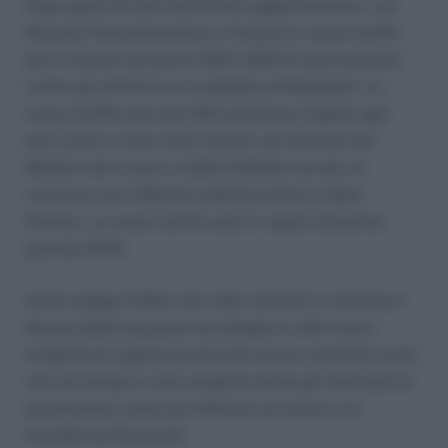
Dopo quasi 20 anni dall’ultimo aggiornamento, con
Decreto Interministeriale si fissano le nuove tariffe
per il calcolo dei premi INAIL 2019 di assicurazione
contro gli infortuni e le malattie professionali. Le
nuove tariffe sono del 32% più basse rispetto agli
anni scorsi e sono state fissate con Decreto del
Ministro del Lavoro e delle Politiche sociali, di
concerto con il Ministro dell’Economia e delle
Finanze. Le nuove tariffe sono in vigore dal primo
gennaio 2019.
Come spiega l’INAIL nel video tutorial la revisione è
dovuta dell’evoluzione tecnologica e alle nuove
modalità di organizzazione del lavoro, tenendo conto
che nel tempo si sono ampliati anche gli interventi di
prevenzione contro gli infortuni sul lavoro e le
malattie professionali.