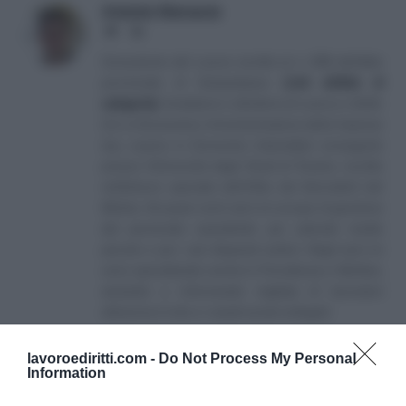
Antonio Maroscia
Website
LinkedIn
Consulente del Lavoro iscritto al n. 238 dell'albo
provinciale di Campobasso
[
Link all'albo di
categoria
]
, fondatore e direttore di Lavoro e Diritti.
D.U. in Economia e Amministrazione delle Imprese
(eq. Laurea in Economia Aziendale) conseguito
presso l'Università degli Studi di Teramo. Iscritto
nell'elenco speciale dell'Albo dei Giornalisti del
Molise. Da quasi venti anni mi occupo di gestione
del personale soprattutto per aziende medio
piccole e per i più disparati settori. Negli anni mi
sono specializzato anche in Previdenza e Welfare,
aiutando e informando migliaia di lavoratori
attraverso il sito e i canali social collegati.
lavoroediritti.com -
Do Not Process My Personal
Information