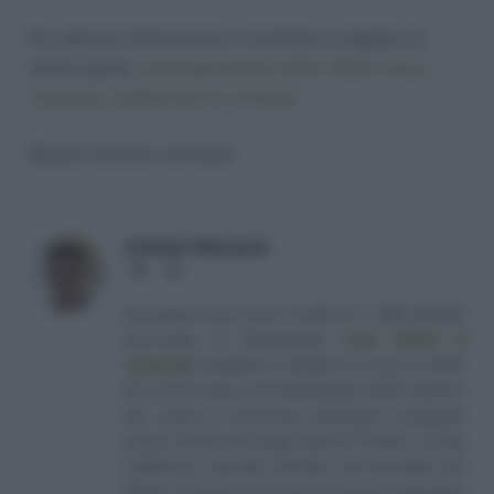
Per ulteriori informazioni vi invitiamo a leggere la
nostra guida:
Autoliquidazione INAIL 2019: nuove
scadenze, pubblicata la circolare
Nessun articolo correlato
Antonio Maroscia
Website
LinkedIn
Consulente del Lavoro iscritto al n. 238 dell'albo
provinciale di Campobasso
[
Link all'albo di
categoria
]
, fondatore e direttore di Lavoro e Diritti.
D.U. in Economia e Amministrazione delle Imprese
(eq. Laurea in Economia Aziendale) conseguito
presso l'Università degli Studi di Teramo. Iscritto
nell'elenco speciale dell'Albo dei Giornalisti del
Molise. Da quasi venti anni mi occupo di gestione