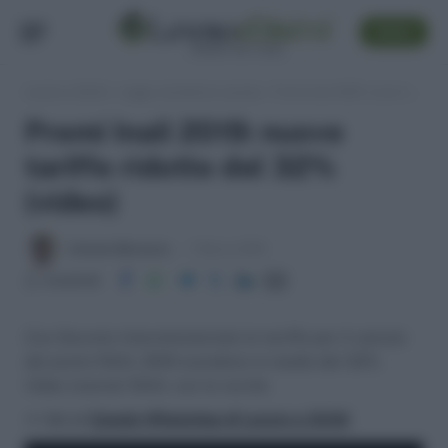
SEGUI
Lavoro e Diritti
»
Leggi, normativa e prassi
»
Premi Inail 2019: nuove tariffe ridotte del 32% (video)
Premi Inail 2019: nuove
tariffe ridotte del 32%
(video)
Antonio Maroscia
7 Marzo 2019
Condividi
Con Decreto Interministeriale le tariffe per il calcolo
dei premi INAIL 2019 scendono in media del 32%.
Video tutorial INAIL con le novità.
>> Vai al
Canale WhatsApp di Lavoro e Diritti