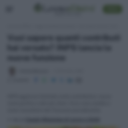
SEGUI
Lavoro e Diritti
»
Leggi, normativa e prassi
»
Vuoi sapere quanti contributi hai versato? INPS lancia la nuova funzione
Vuoi sapere quanti contributi
hai versato? INPS lancia la
nuova funzione
Antonio Maroscia
3 Settembre 2025
Condividi
INPS aggiorna l’estratto conto contributivo: nuova
veste grafica e dati più chiari. Ecco cosa cambia e
come consultarlo dal Fascicolo previdenziale.
>> Vai al
Canale WhatsApp di Lavoro e Diritti