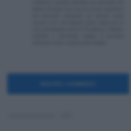
nell'elenco speciale dell'Albo dei Giornalisti del
Molise. Da quasi venti anni mi occupo di gestione
del personale soprattutto per aziende medio
piccole e per i più disparati settori. Negli anni mi
sono specializzato anche in Previdenza e Welfare,
aiutando e informando migliaia di lavoratori
attraverso il sito e i canali social collegati.
MOSTRA I COMMENTI
Contributi previdenziali
INPS