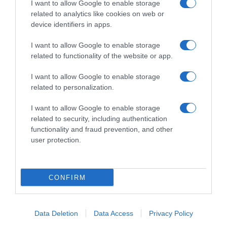
I want to allow Google to enable storage
related to analytics like cookies on web or
device identifiers in apps.
I want to allow Google to enable storage
Chi Siamo
Contatti
Redazione
Collabora
LinkedIn
related to functionality of the website or app.
I want to allow Google to enable storage
related to personalization.
I want to allow Google to enable storage
© 2026 Lavoro e Diritti
related to security, including authentication
Testata giornalistica registrata al Tribunale di Larino al n° 511 del 4
functionality and fraud prevention, and other
agosto 2018 – Direttore Responsabile Antonio Maroscia
user protection.
P. IVA 01669200709
CONFIRM
Data Deletion
Data Access
Privacy Policy
Privacy Policy
Cookie Policy
Mappa del Sito