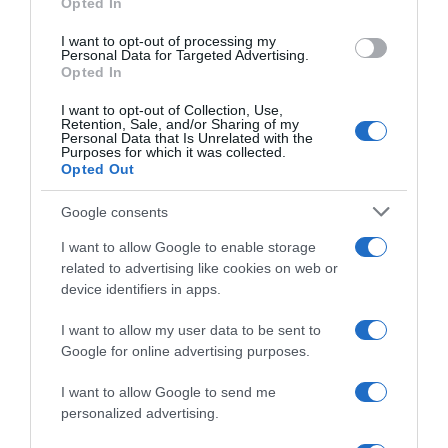
Opted In
grant or deny consent to Google and its third-party tags to
PARLA CON NOI
use your data for below specified purposes in below Google
I want to opt-out of processing my
consent section.
Personal Data for Targeted Advertising.
Opted In
I want to opt-out of Collection, Use,
Retention, Sale, and/or Sharing of my
Personal Data that Is Unrelated with the
Purposes for which it was collected.
Opted Out
Google consents
I want to allow Google to enable storage
related to advertising like cookies on web or
device identifiers in apps.
I want to allow my user data to be sent to
Google for online advertising purposes.
I want to allow Google to send me
personalized advertising.