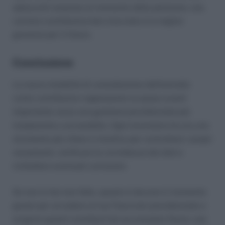
spiacevoli sorprese al momento della pensione: una
carriera contributiva ben tracciata è la miglior
garanzia per il futuro.
Conclusione
La nuova modalità di consultazione dell’estratto
conto contributivo rappresenta un passo avanti
importante verso una gestione previdenziale più
trasparente e accessibile. Ogni lavoratore ha ora uno
strumento più chiaro e intuitivo per controllare i propri
versamenti, verificare la correttezza dei dati e
richiedere eventuali correzioni.
Se non lo hai mai fatto, questo è davvero il momento
giusto per accedere al tuo Fascicolo previdenziale e
scoprire quanti contributi hai accumulato finora: una