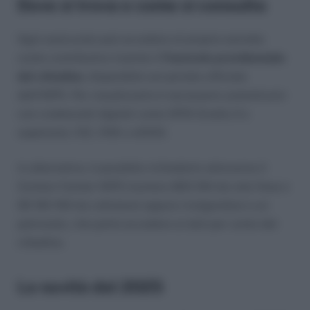
Dove si trova e come si consulta
Ogni assicurato può accedere al proprio estratto
conto contributivo tramite il
Fascicolo previdenziale
del cittadino
, disponibile sul portale ufficiale
dell’INPS. Per visualizzarlo è necessario autenticarsi
con credenziali digitali come SPID (livello 2 o
superiore), CIE, CNS o eIDAS.
In alternativa, è possibile richiederlo attraverso il
Contact Center INPS (numero 803 164 da rete fissa o
06 164 164 da cellulare) oppure rivolgendosi a un
patronato, che potrà accedere ai dati per conto del
cittadino.
Le novità del 2025