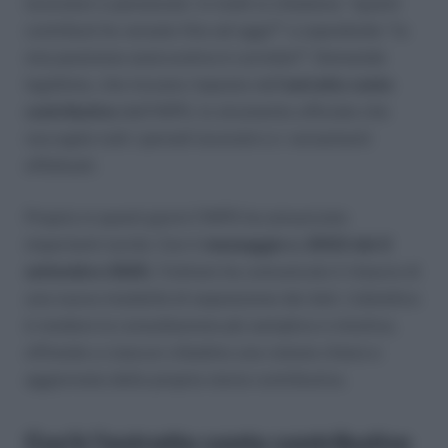
lavoratori e pensionati. In molti si chiedono: “quanti
contributi ho versato fino ad oggi?” e soprattutto “la
mia posizione assicurativa è corretta?”. Domande
legittime, che trovano risposta nell’
estratto conto
contributivo
dell’INPS, lo strumento ufficiale che
raccoglie tutti i periodi lavorativi e i versamenti
effettuati.
Proprio in questi giorni l’INPS ha annunciato
importanti novità. Con il
messaggio n. 2553 del 2
settembre 2025
, l’Istituto ha comunicato il rilascio di
una nuova modalità di esposizione dei dati. L’obiettivo
è rendere la consultazione più semplice e intuitiva,
offrendo a ciascun cittadino una visione chiara e
aggiornata della propria storia contributiva.
Cos’è l’estratto conto contributivo