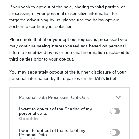
If you wish to opt-out of the sale, sharing to third parties, or
processing of your personal or sensitive information for
targeted advertising by us, please use the below opt-out
section to confirm your selection.
SULLO STESSO ARGOMENTO
Please note that after your opt-out request is processed you
may continue seeing interest-based ads based on personal
NASpI con le dimissioni, via libera anche per chi lascia il
information utilized by us or personal information disclosed to
lavoro a causa della violenza
third parties prior to your opt-out.
Incentivi alle imprese, arriva la riforma: ecco cosa
You may separately opt-out of the further disclosure of your
cambia dal 18 agosto 2026
personal information by third parties on the IAB’s list of
downstream participants.
Vittime del lavoro, nel 2026 più sostegno alle famiglie:
contributi e borse di studio Inail
Personal Data Processing Opt Outs
This information may also be disclosed by us to third parties
on the IAB’s List of Downstream Participants that may further
I want to opt-out of the Sharing of my
disclose it to other third parties.
personal data.
Lavoro e Diritti
risponde gratuitamente ai tuoi
Opted In
Please note that this website/app uses one or more Google
dubbi su: lavoro, pensioni, fisco, welfare.
services and may gather and store information including but
I want to opt-out of the Sale of my
Personal Data.
not limited to your visit or usage behaviour. You may click to