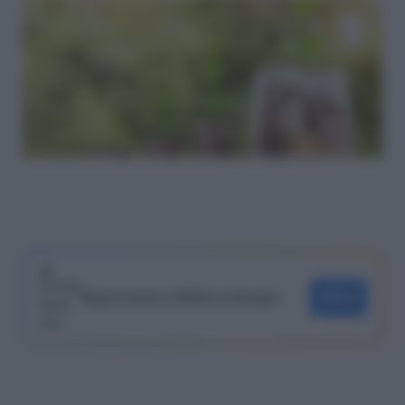
Segui Lavoro e Diritti su Google
SEGUI