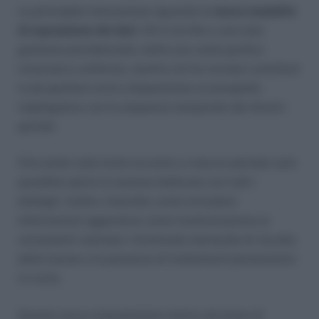
La principale innovazione riguarda la
nuova modalità
di esposizione dei dati
. Chi è iscritto a una sola
gestione previdenziale vedrà una veste grafica
rinnovata e uniforme, mentre chi ha versato contributi
in più gestioni avrà a disposizione un prospetto
riepilogativo con la sequenza temporale dei diversi
periodi.
Cliccando sulla lente accanto a ciascun periodo sarà
possibile aprire la sezione dedicata con tutti i
dettagli. Inoltre, l’estratto conto includerà
informazioni aggiuntive come l’autorizzazione ai
versamenti volontari, l’eventuale domanda di riscatto
della laurea o la presenza di trattamenti pensionistici
in corso.
Questa nuova impostazione rientra nel piano di