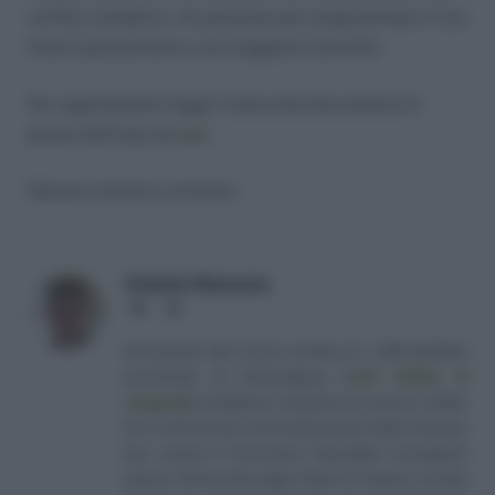
verifica semplice, ma preziosa per programmare il tuo
futuro pensionistico con maggiore serenità.
Per approfondire leggi il testo del documento di
prassi dell’Inps da
qui
.
Nessun articolo correlato
Antonio Maroscia
Website
LinkedIn
Consulente del Lavoro iscritto al n. 238 dell'albo
provinciale di Campobasso
[
Link all'albo di
categoria
]
, fondatore e direttore di Lavoro e Diritti.
D.U. in Economia e Amministrazione delle Imprese
(eq. Laurea in Economia Aziendale) conseguito
presso l'Università degli Studi di Teramo. Iscritto