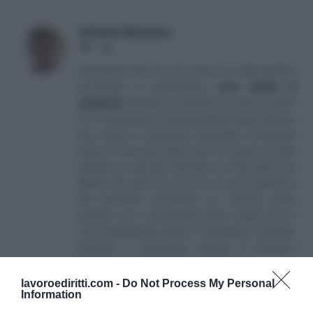
Antonio Maroscia
Website
LinkedIn
Consulente del Lavoro iscritto al n. 238 dell'albo
provinciale di Campobasso
[
Link all'albo di
categoria
]
, fondatore e direttore di Lavoro e Diritti.
D.U. in Economia e Amministrazione delle Imprese
(eq. Laurea in Economia Aziendale) conseguito
presso l'Università degli Studi di Teramo. Iscritto
nell'elenco speciale dell'Albo dei Giornalisti del
Molise. Da quasi venti anni mi occupo di gestione
del personale soprattutto per aziende medio
piccole e per i più disparati settori. Negli anni mi
sono specializzato anche in Previdenza e Welfare,
aiutando e informando migliaia di lavoratori
attraverso il sito e i canali social collegati.
lavoroediritti.com -
Do Not Process My Personal
Information