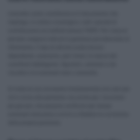
L’estratto conto contributivo è il documento che
riepiloga, in ordine cronologico, tutti i periodi di
contribuzione accreditati presso l’INPS. Per ciascun
periodo vengono indicati la gestione previdenziale di
riferimento, il tipo di attività svolta (lavoro
dipendente, autonomo, part-time), la natura dei
contributi (obbligatori, figurativi, volontari o da
riscatto) e le eventuali note o anomalie.
Si tratta di uno strumento fondamentale non solo per
chi è vicino alla pensione, ma anche per i lavoratori
più giovani, che possono verificare per tempo
eventuali mancanze o errori e chiedere la correzione
della propria posizione.