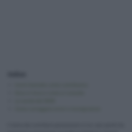
Indice:
Cos’è l’estratto conto contributivo
Dove si trova e come si consulta
Le novità del 2025
Come correggere errori o incongruenze
Il tema dei contributi pensionistici è tra i più sentiti da