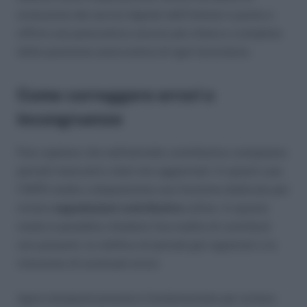
evoluzione dei servizi digitali dell’Istituto e punta a
offrire una panoramica ancora più chiara e completa
della posizione assicurativa di ogni lavoratore.
Come correggere errori o
incongruenze
Può capitare che nell’estratto contributivo compaiano
periodi mancanti o dati non aggiornati. In questi casi,
l’INPS mette a disposizione una funzione dedicata per
inviare
segnalazioni contributive
online. In questo
modo è possibile chiedere l’accredito di contributi
non presenti, la rettifica di periodi già registrati o la
rimozione di eventuali errori.
Agire tempestivamente è fondamentale per evitare