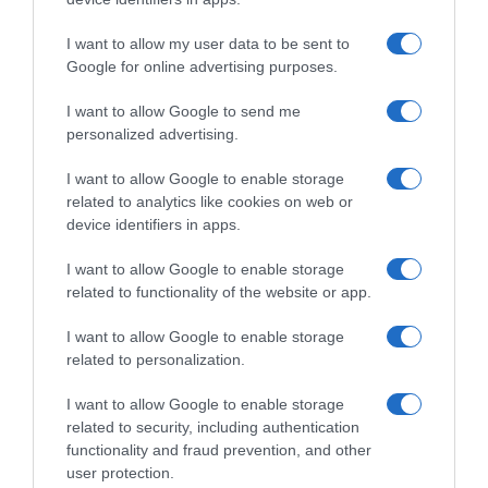
I want to allow my user data to be sent to
Google for online advertising purposes.
I want to allow Google to send me
personalized advertising.
I want to allow Google to enable storage
related to analytics like cookies on web or
device identifiers in apps.
I want to allow Google to enable storage
Chi Siamo
Contatti
Redazione
Collabora
LinkedIn
related to functionality of the website or app.
I want to allow Google to enable storage
related to personalization.
I want to allow Google to enable storage
© 2026 Lavoro e Diritti
related to security, including authentication
Testata giornalistica registrata al Tribunale di Larino al n° 511 del 4
functionality and fraud prevention, and other
agosto 2018 – Direttore Responsabile Antonio Maroscia
user protection.
P. IVA 01669200709