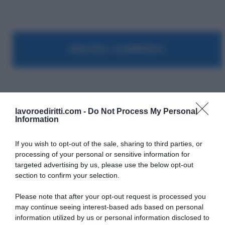
MOSTRA I COMMENTI
Pensioni ultime notizie
lavoroediritti.com -
Do Not Process My Personal
Information
If you wish to opt-out of the sale, sharing to third parties, or
processing of your personal or sensitive information for
targeted advertising by us, please use the below opt-out
section to confirm your selection.
SULLO STESSO ARGOMENTO
Please note that after your opt-out request is processed you
may continue seeing interest-based ads based on personal
Vittime del lavoro, nel 2026 più sostegno alle famiglie:
information utilized by us or personal information disclosed to
contributi e borse di studio Inail