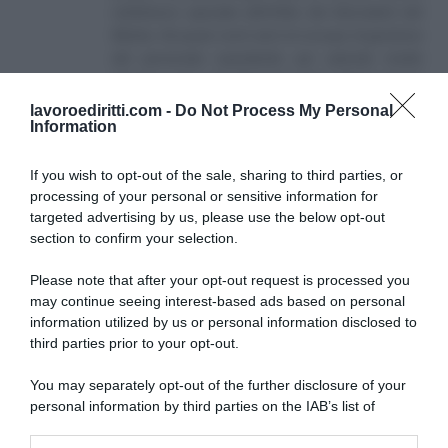
nell'elenco speciale dell'Albo dei Giornalisti del
Molise. Da quasi venti anni mi occupo di gestione
del personale soprattutto per aziende medio
piccole e per i più disparati settori. Negli anni mi
sono specializzato anche in Previdenza e Welfare,
lavoroediritti.com -
Do Not Process My Personal
Information
aiutando e informando migliaia di lavoratori
attraverso il sito e i canali social collegati.
If you wish to opt-out of the sale, sharing to third parties, or
processing of your personal or sensitive information for
targeted advertising by us, please use the below opt-out
section to confirm your selection.
Please note that after your opt-out request is processed you
may continue seeing interest-based ads based on personal
SULLO STESSO ARGOMENTO
information utilized by us or personal information disclosed to
third parties prior to your opt-out.
Pensioni, dal 2027 requisiti più alti: ecco la nuova età per
You may separately opt-out of the further disclosure of your
andare in pensione
personal information by third parties on the IAB’s list of
downstream participants.
Pensioni di gennaio 2026: pagamenti arrivano più tardi,