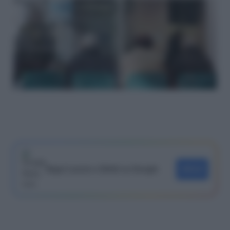
Segui Lavoro e Diritti su Google
SEGUI