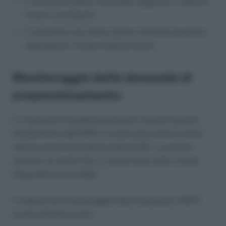
il lavoratore abbia comunque raggiunto i requisiti
minimi contributivi;
il lavoratore non abbia ripreso l’attività lavorativa
dipendente a tempo indeterminato.
Monitoraggio delle domande di
prepensionamento
Le domande di prepensionamento saranno gestite
direttamente dall’INPS in ordine alla sottoscrizione
dell’accordo di procedura della CIGS. Le istanze
saranno accettate fino a concorrenza delle risorse
disponibili fino al 2022.
A seguito del monitoraggio della domanda, l’INPS
invierà all’interessato: