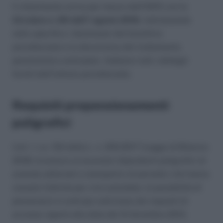
Il chiarimento arriva per mezzo dell’INPS con la
Circolare n. 89 dell’1 agosto 2018
, individuando
nello specifico i destinatari del beneficio
previdenziale e la decorrenza del trattamento
pensionistico anticipato. Vediamo tutti i dettagli
forniti dall’Istituto previdenziale.
Requisiti prepensionamenti
poligrafici
L’art. 1, co. 154 della L. n. 205/2017 (Legge di Bilancio
2018) riconosce ai lavoratori dipendenti poligrafici di
aziende editoriali e stampatrici di periodici che hanno
cessato l’attività per crisi aziendale, la possibilità di
pensionarsi in anticipo sulla base dei requisiti di
accesso vigenti alla data del 31 dicembre 2013.