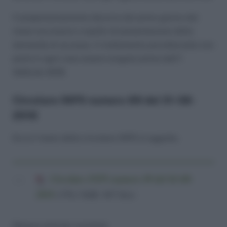
Il prepensionamento decorre dal primo giorno del
mese successivo a quello di presentazione della
domanda di accesso. Il trattamento previdenziale non
potrà in ogni caso essere erogato prima dell’1
febbraio 2018.
Circolare INPS numero 89 del 01-08-
2018
Ecco il testo della circolare INPS in oggetto.
Circolare INPS numero 89 del 01-08-
2018
(376,3 KiB, 947 hits)
Nessun articolo correlato