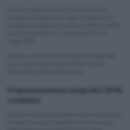
A tal fine, come accennato, è necessario che la
cessazione dell’attività dia luogo ai trattamenti di
integrazione salariale straordinaria (CIGS) per effetti
di accordi stipulati tra il 1° gennaio 2014 e il 31
maggio 2015.
Restano invece esclusi dal beneficio previdenziale,
coloro i quali hanno ripreso l’attività lavorativa
dipendente a tempo indeterminato.
Prepensionamenti poligrafici 2018:
condizioni
La normativa può essere applicata anche ai lavoratori
che dopo il periodo di godimento del trattamento