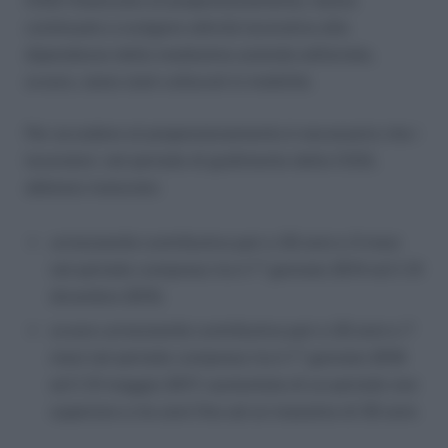
CIGS finalizzato al prepensionamento, hanno
continuato a svolgere attività lavorativa alle
dipendenze della medesima azienda editoriale,
ovvero, siano stati collocati in mobilità.
Per accedere al prepensionamento è necessario che i
lavoratori, nel periodo di godimento della CIGS,
abbiano maturato:
un’anzianità contributiva pari a 32 anni e 3 mesi
nel periodo compreso tra il 1° gennaio 2014 ed il 31
dicembre 2015;
ovvero un’anzianità contributiva pari a 32 anni e 7
mesi nel periodo compreso tra il 1° gennaio 2016
ed il 31 maggio 2017, aumentata di un periodo non
superiore a tre anni fino ad un massimo di 35 anni.