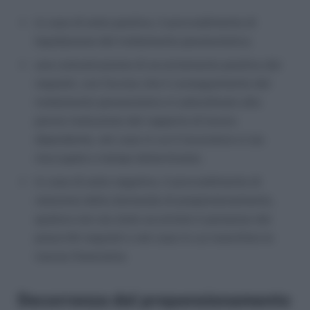
in caso di esito positivo, il provvedimento di
liquidazione del trattamento pensionistico;
una comunicazione di accertamento positivo dei
requisiti, con l’avviso che il conseguimento del
trattamento pensionistico è subordinato alla
previa risoluzione del rapporto di lavoro
dipendente, nel caso in cui il lavoratore si sia
rioccupato a tempo determinato;
in caso di esito negativo, il provvedimento di
reiezione della domanda di prepensionamento,
qualora non sia stato accertato il possesso dei
prescritti requisiti o nel caso in cui manchino le
risorse finanziarie.
Decorrenza del prepensionamento