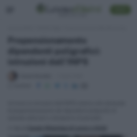
SEGUI
Lavoro e Diritti
»
Pensioni Oggi
»
Prepensionamento dipendenti poligrafici: istruzioni dall’INPS
Prepensionamento
dipendenti poligrafici:
istruzioni dall’INPS
Daniele Bonaddio
3 Agosto 2018
Condividi
Arrivano le istruzioni dall’INPS relative alle domande
di prepensionamento dei dipendenti poligrafici di
aziende editoriali e stampatrici di periodici
>> Vai al
Canale WhatsApp di Lavoro e Diritti