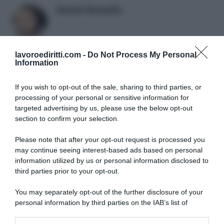
Daniele Bonaddio
lavoroediritti.com -
Do Not Process My Personal
Information
If you wish to opt-out of the sale, sharing to third parties, or
processing of your personal or sensitive information for
targeted advertising by us, please use the below opt-out
SULLO STESSO ARGOMENTO
section to confirm your selection.
Please note that after your opt-out request is processed you
NASpI con le dimissioni, via libera anche per chi lascia il
may continue seeing interest-based ads based on personal
lavoro a causa della violenza
information utilized by us or personal information disclosed to
third parties prior to your opt-out.
Incentivi alle imprese, arriva la riforma: ecco cosa
cambia dal 18 agosto 2026
You may separately opt-out of the further disclosure of your
personal information by third parties on the IAB’s list of
Vittime del lavoro, nel 2026 più sostegno alle famiglie:
downstream participants.
contributi e borse di studio Inail