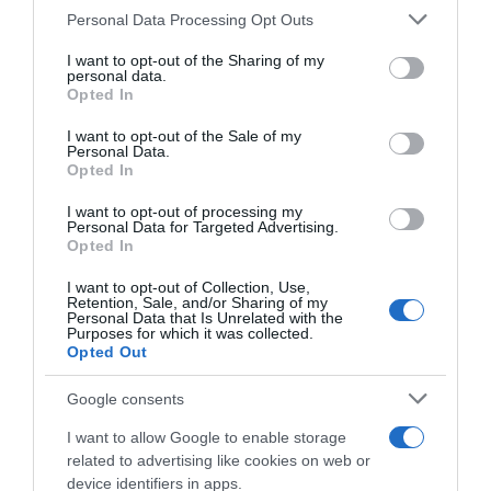
Personal Data Processing Opt Outs
This information may also be disclosed by us to third parties
on the IAB’s List of Downstream Participants that may further
I want to opt-out of the Sharing of my
Lavoro e Diritti
risponde gratuitamente ai tuoi
disclose it to other third parties.
personal data.
dubbi su: lavoro, pensioni, fisco, welfare.
Opted In
Please note that this website/app uses one or more Google
services and may gather and store information including but
I want to opt-out of the Sale of my
Personal Data.
not limited to your visit or usage behaviour. You may click to
PARLA CON NOI
Opted In
grant or deny consent to Google and its third-party tags to
use your data for below specified purposes in below Google
I want to opt-out of processing my
consent section.
Personal Data for Targeted Advertising.
Opted In
I want to opt-out of Collection, Use,
Retention, Sale, and/or Sharing of my
Personal Data that Is Unrelated with the
Purposes for which it was collected.
Opted Out
Google consents
I want to allow Google to enable storage
related to advertising like cookies on web or
device identifiers in apps.