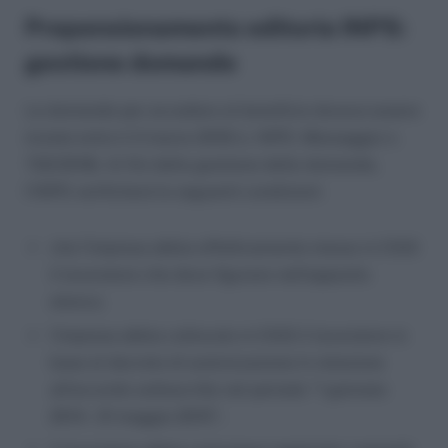
Prepensionamento editoria INPS:
gestione domande
Le domande per accedere al beneficio doveva essere
inviate entro il 2 marzo 2018 (v. INPS. Messaggio n.
722/2018). Ai fini della gestione delle domande,
l’INPS verificherà le seguenti condizioni:
che l’impresa abbia effettivamente messo in CIGS
il lavoratore che deve figurare nell’apposito
elenco;
l’impresa abbia collocato in CIGS il lavoratore in
base al decreto di autorizzazione in relazione
all’accordo sottoscritto nel periodo “1 gennaio
2014 – 31 maggio 2015”;