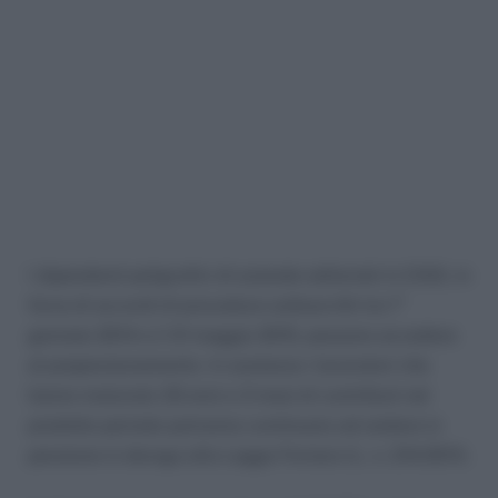
I dipendenti poligrafici di aziende editoriali in CIGS, in
forza di accordi di procedura sottoscritti tra 1°
gennaio 2014 e il 31 maggio 2015, possono accedere
al prepensionamento. In sostanza i lavoratori che
hanno maturato 32 anni e 3 mesi di contributi nel
predetto periodo potranno continuare ad andare in
pensione in deroga alla Legge Fornero (L. n. 214/2011).