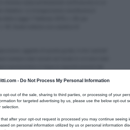
i in diverse casse professionali confluiscono in un
l cittadino. La ricongiunzione contributiva è
 dalla Legge 7 febbraio 1979, n. 29, poi
 45. Esiste tuttavia una casistica di
giunzione, oggetto di questa guida, è che i periodi
ero sempre stati versati nel fondo in cui sono stati
gno pensionistico in base ai requisiti previsti dal
la ricongiunzione contributiva 2018? Quale metodo
itti.com -
Do Not Process My Personal Information
 dei contributi? È davvero conveniente fruire di tale
el dettaglio tutte le principali caratteristiche
to opt-out of the sale, sharing to third parties, or processing of your per
formation for targeted advertising by us, please use the below opt-out s
 selection.
ibuti, cos’è
 that after your opt-out request is processed you may continue seeing i
ased on personal information utilized by us or personal information dis