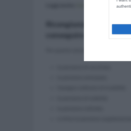
Leggi anche:
Come controllare i contr
authenti
Ricongiunzione onerosa: 
conseguire
Per quanto concerne le prestazioni co
la pensione di vecchiaia;
la pensione anticipata;
l’assegno ordinario di invalidità;
la pensione di inabilità;
la pensione indiretta;
e infine la pensione supplementa