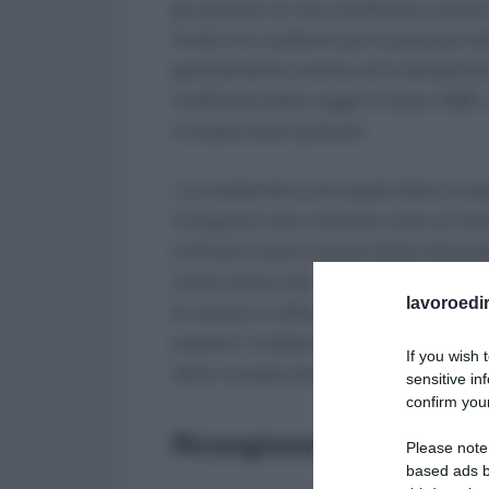
gli spezzoni di vita contributiva versat
fondo che costituirà poi la pensione de
generalmente onerosa ed è disciplinata
modificata dalla Legge 5 marzo 1990, n.
ricongiunzione gratuita.
La caratteristica principale della ricon
ricongiunti sono utilizzati come se foss
unificati e danno quindi diritto all’asse
fondo stesso. Ma chi può servirsi del
lavoroedir
di calcolo si utilizza per l’unificazione
sistema? Andiamo per ordine e vediamo n
If you wish 
della ricongiunzione dei contributi.
sensitive in
confirm your
Ricongiunzione dei contr
Please note
based ads b