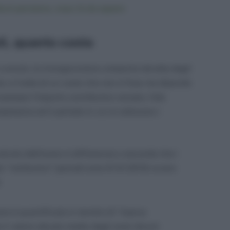
buti pensione, cosa c’è da sapere
i, quanto costa
 cumulo, la ricongiunzione comporta talvolta degli
e; si tratta di un costo che non è fisso ma dipende
 esempio l’importo contributivo versato, l’età
plessiva ed il periodo in cui si collocano i
calcolo dell’onere si differenzia a seconda che i
o “retributivo” (periodi ante 01.01.2013) ovvero
:
ere è quantificato in termini di “riserva
il valore attuale medio degli oneri dovuti