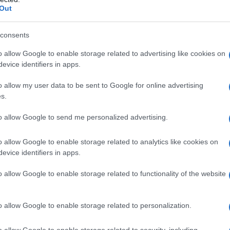
 stati utilizzati per liquidare una pensione diretta.
Out
consents
ti 2018: cos’è e come funziona
o allow Google to enable storage related to advertising like cookies on
evice identifiers in apps.
teressate alla ricongiunzione
o allow my user data to be sent to Google for online advertising
s.
alla ricongiunzione sono:
to allow Google to send me personalized advertising.
utonomi);
o allow Google to enable storage related to analytics like cookies on
evice identifiers in apps.
o allow Google to enable storage related to functionality of the website
o allow Google to enable storage related to personalization.
 Gestione separa INPS.
o allow Google to enable storage related to security, including