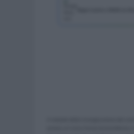
Segui Lavoro e Diritti su G
Il metodo della ricongiunzione dei cont
presso un’unica forma di previdenza; in