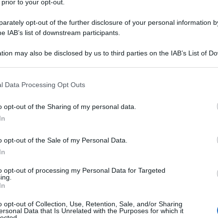
 prior to your opt-out.
ngiunzione dei contributi permette ai lavoratori che
fferenti gestioni previdenziali obbligatorie, di poter
rately opt-out of the further disclosure of your personal information by
evidenziale tutti i contributi maturati durante la
he IAB’s list of downstream participants.
iunzione è possibile riunire i contributi dovuti alle
tion may also be disclosed by us to third parties on the IAB’s List of 
li della gestione separata INPS.
 that may further disclose it to other third parties.
 that this website/app uses one or more Google services and may gath
l Data Processing Opt Outs
zione deve essere avanzata dal diretto interessato
including but not limited to your visit or usage behaviour. You may click 
 tutti i periodi di contribuzione (obbligatoria,
 to Google and its third-party tags to use your data for below specifi
o opt-out of the Sharing of my personal data.
ogle consent section.
re ha maturato in almeno due diverse forme
In
hiesta.
o opt-out of the Sale of my Personal Data.
In
 necessario che:
to opt-out of processing my Personal Data for Targeted
ing.
di contribuzione (obbligatoria, volontaria,
In
aturato in almeno due diverse forme previdenziali
o opt-out of Collection, Use, Retention, Sale, and/or Sharing
ersonal Data that Is Unrelated with the Purposes for which it
lected.