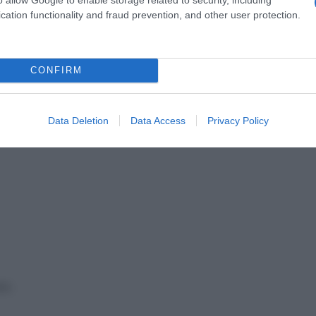
ibuti INPS
cation functionality and fraud prevention, and other user protection.
quale pensione è possibile
CONFIRM
nseguibili, possiamo annoverare:
Data Deletion
Data Access
Privacy Policy
re.