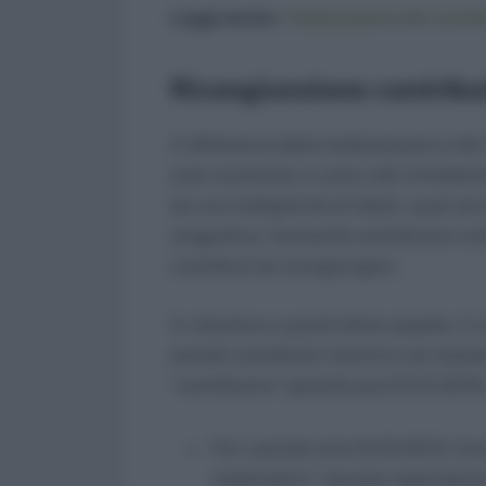
Leggi anche:
Totalizzazione dei contri
Ricongiunzione contribut
A differenza della totalizzazione e del
oneri economici a carico del richiedent
da una molteplicità di fattori, quali ad
anagrafica, l’anzianità contributiva com
contributi da ricongiungere
In relazione a quest’ultimo aspetto, il 
periodi contributivi rientrino nel metod
“contributivo” (periodi post 01.01.2013)
Per i periodi ante 01/01/2013, l’on
matematica”; (questa rappresenta 