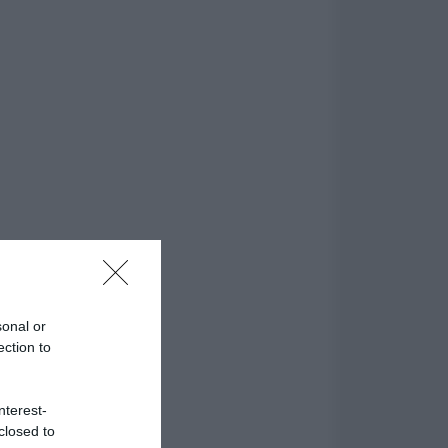
sonal or
ection to
nterest-
closed to