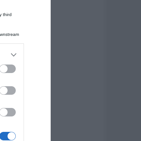
 third
Downstream
er and store
to grant or
ed purposes