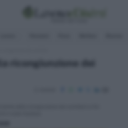
Lavoro
Pensioni
Fisco
Welfare
Risorse
a ricongiunzione dei contributi
la ricongiunzione dei
Condividi
ristiche della ricongiunzione dei contributi ai fini
os'è e come funziona.
ritti