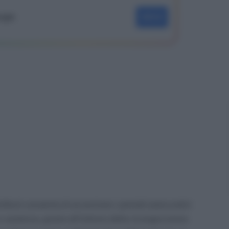
oogle
SEGUI
ributi consente di accentrare i periodi assicurativi
 sostanza, grazie all’Istituto della ricongiunzione