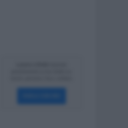
Lavoro e Diritti
risponde
gratuitamente ai tuoi dubbi su:
lavoro, pensioni, fisco, welfare.
PARLA CON NOI