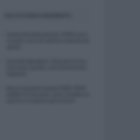
SULLO STESSO ARGOMENTO
Quattordicesima pensioni, l’INPS avvia i
recuperi: ecco chi vedrà le trattenute da
agosto
Email dei dipendenti, il Garante Privacy
interviene: quando i controlli diventano
illegittimi
Bonus assunzioni mamme 2026, l’INPS
pubblica le istruzioni: come richiedere lo
sgravio e recuperare gli arretrati