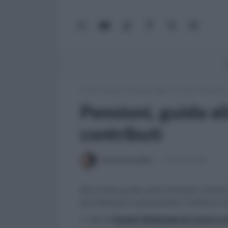
WhatsApp
YouTube
TikTok
Facebook
X
Google
(Twitter)
News
Lavoro e Diritti
»
Pensioni Oggi
»
Pensioni, guida all
Pensioni, guida al
contributi
Daniele Bonaddio
9 Ottobre 2018
Brevi linee guida sulle principali caratte
previdenziali e pensionistici. Vediamo c
>> Vai al
Canale WhatsApp di Lavoro e Di