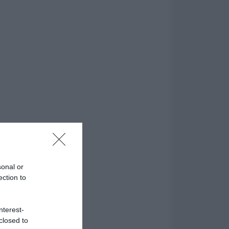
sonal or
ection to
nterest-
closed to