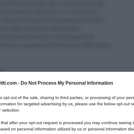
giuridico-economici utili ai fini del calcolo del
della completa integrazione con la Posizione
n adesione al processo di digitalizzazione della
ione delle procedure nella pubblica
prio sistema informativo sul presupposto di
rmazioni necessarie alla definizione delle diverse
no:
itti.com -
Do Not Process My Personal Information
to opt-out of the sale, sharing to third parties, or processing of your per
formation for targeted advertising by us, please use the below opt-out s
 selection.
uttorie per l’erogazione della prestazione in esame.
 that after your opt-out request is processed you may continue seeing i
ased on personal information utilized by us or personal information dis