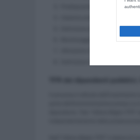
Predisposizione Posizione Assicur
authenti
Impianto pratica TFR;
Definizione pratica TFR;
Monitoraggio variazioni su Posizi
Attivazione riliquidazione della p
Definizione riliquidazione della 
TFR dei dipendenti pubblici, 
Il processo è attivato dall’inseriment
parte dell’Amministrazione presso cui 
dipendente. Tale “Ultimo Miglio TFR” 
indipendentemente dalla presenza/asse
Nell’“Ultimo Miglio TFR” il datore di l