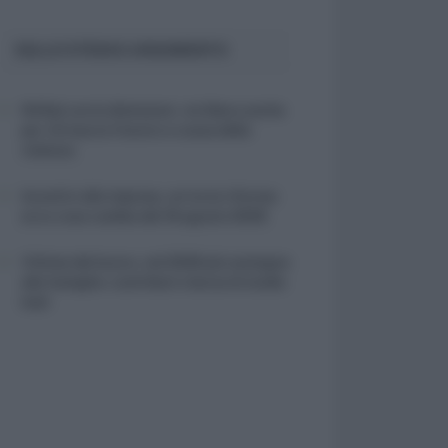
SULLO STESSO ARGOMENTO
NASpI con le dimissioni, via libera anche
per chi lascia il lavoro a causa della
violenza
Incentivi alle imprese, arriva la riforma:
ecco cosa cambia dal 18 agosto 2026
Vittime del lavoro, nel 2026 più sostegno
alle famiglie: contributi e borse di studio
Inail