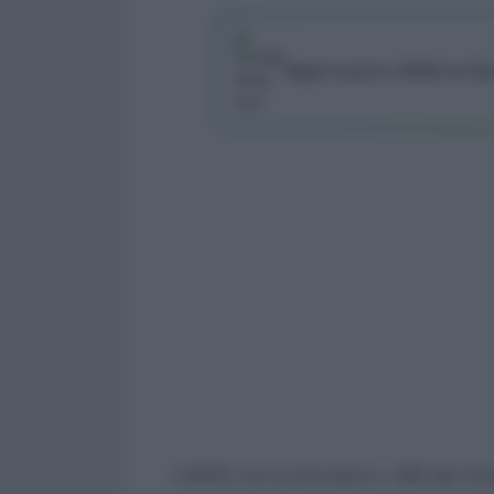
Segui Lavoro e Diritti su G
L’INPS, con la Circolare n. 185 del 14 d