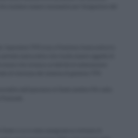
e risultano essere necessarie per l’erogazione del
à, l’operatore TFR invia a Posizione Assicurativa la
o periodo assicurativo che risulta essere oggetto di
funzione che innesca un’attività di sistemazione
iodo di interesse del sistema di gestione TFR.
avorabile dall’operatore di Sede (ambito PA) nella
a Passweb.
di Sede a cui è stata assegnata la richiesta di