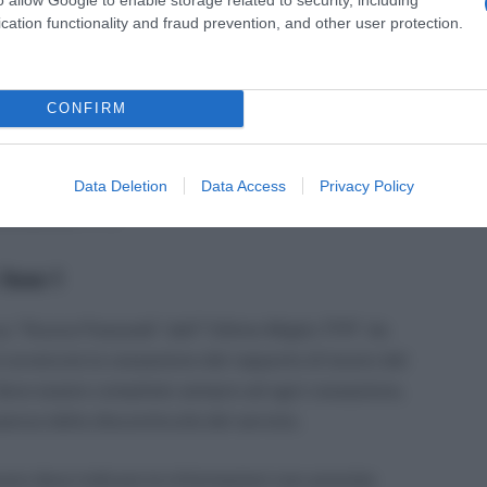
ativa per la prestazione TFR;
cation functionality and fraud prevention, and other user protection.
CONFIRM
one Assicurativa;
restazione TFR;
Data Deletion
Data Access
Privacy Policy
prestazione TFR.
fase 1
o su “Nuova Passweb” dell’“Ultimo Miglio TFR” da
è avvenuta la cessazione del rapporto di lavoro del
deve essere compilato sempre ad ogni cessazione,
nza della discontinuità del servizio.
avoro deve indicare le informazioni non previste