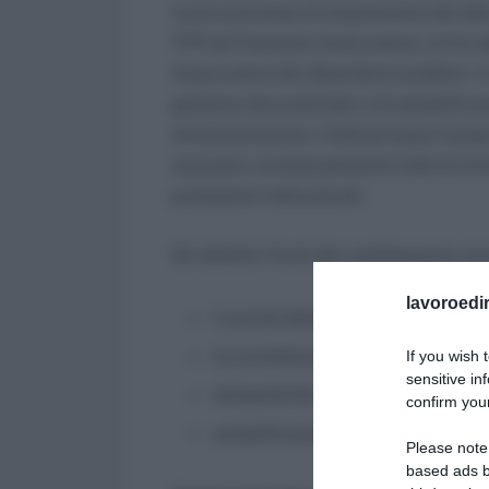
nuovo processo di acquisizione dei dati 
TFR da Posizione Assicurativa, ai fini 
Assicurativa dei dipendenti pubblici. I
gestione documentale e di semplificaz
Amministrazione, l’Istituto basa il pro
acquisire contestualmente tutte le info
prestazioni istituzionali.
Gli obiettivi finali del cambiamento so
lavoroedir
l’unicità delle fonti informative;
la correttezza contributiva;
If you wish 
sensitive in
tempestività;
confirm your
semplificazione delle attività istr
Please note
based ads b