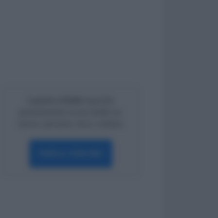
Lavoro e Diritti
risponde
gratuitamente ai tuoi dubbi su:
lavoro, pensioni, fisco, welfare.
PARLA CON NOI