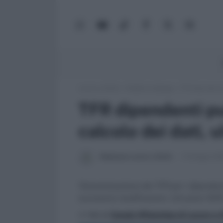
WhatsApp
YouTube
TikTok
Facebook
X
Google
(Twitter)
News
Lavoro e Diritti
»
Pubblico Impiego
»
TFR dipendenti 
TFR dipendenti pu
calcolo dei dati, 
Redazione Lavoro e Diritti
15 Maggio 20
Telematizzazione del TFR per i dipendent
successive modificazioni. Istruzioni INPS
>> Vai al
Canale WhatsApp di Lavoro e Di