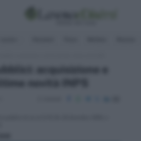
Lavoro
Pensioni
Fisco
Welfare
Risorse
pubblici: acquisizione e calcolo dei dati, ultime novità INPS
bblici: acquisizione e
ultime novità INPS
Condividi
23
i pubblici di cui al D.P.C.M. 20 dicembre 1999, e
.
ritti