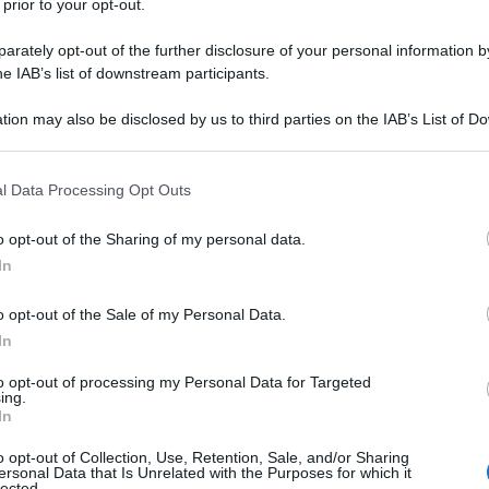
 prior to your opt-out.
mero 1645 del 08-05-2023
l’INPS comunica che la
o TFR” da parte dell’Ente datore di lavoro
rately opt-out of the further disclosure of your personal information by
FR2
costituendo, ad eccezione delle fattispecie
he IAB’s list of downstream participants.
lità esclusiva per avviare il processo di
tion may also be disclosed by us to third parties on the IAB’s List of 
izione assicurativa, propedeutica alla creazione
 that may further disclose it to other third parties.
 that this website/app uses one or more Google services and may gath
l Data Processing Opt Outs
including but not limited to your visit or usage behaviour. You may click 
ubblici: nuovo processo di
 to Google and its third-party tags to use your data for below specifi
o opt-out of the Sharing of my personal data.
ogle consent section.
In
o opt-out of the Sale of my Personal Data.
el TFR dei dipendenti pubblici si pone l’obiettivo di
In
issione da parte delle Amministrazioni dei modelli
to opt-out of processing my Personal Data for Targeted
pata una modalità di acquisizione dei flussi di
ing.
In
mici necessari alla liquidazione del TFR.
o opt-out of Collection, Use, Retention, Sale, and/or Sharing
ersonal Data that Is Unrelated with the Purposes for which it
o dei dati presenti nella banca dati Posizione
lected.