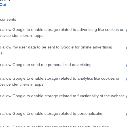
Out
iemens – ListaPosPA, che garantisce la regolarità
onsente di massimizzare l’efficacia e l’efficienza
consents
zione e di evitare la ripetizione dell’invio dei dati da
’INPS ai fini previdenziali. Questo perché le
o allow Google to enable storage related to advertising like cookies on
evice identifiers in apps.
zioni di riferimento per la liquidazione del TFR sono
o allow my user data to be sent to Google for online advertising
s.
ci: le fasi del processo di
to allow Google to send me personalized advertising.
o allow Google to enable storage related to analytics like cookies on
evice identifiers in apps.
 si articola nelle seguenti fasi:
o allow Google to enable storage related to functionality of the website
’Amministrazione datrice di lavoro, dell’“Ultimo
 rapporto di lavoro;
o allow Google to enable storage related to personalization.
ne Assicurativa per la prestazione TFR;
o allow Google to enable storage related to security, including