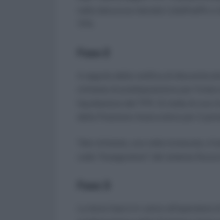
nella denuncia mensile ListaPosPA e ch
TFR.
Fase 2
A seguito della notifica di discontinuit
richiesta di predisposizione per l’inter
liquidazione del TFR. Si tratta di una 
della Posizione Assicurativa per il per
Tale richiesta, una volta innescata, è l
coda “Assegnatore” del sistema Nuov
Fase 3
La terza fase è in carico all’operatore 