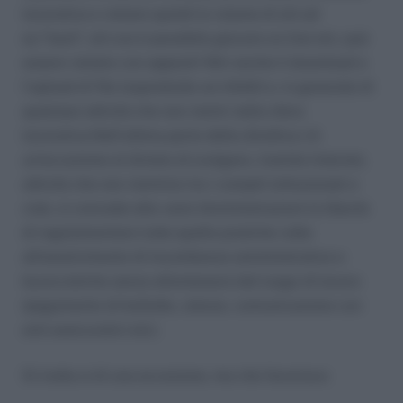
lavorativa e vietare quindi la visione di siti ad
es.”hard”, siti ove è possibile giocare on line etc; può
essere vietato con appositi filtri anche il download e
l’upload di file (soprattutto se infetti) e, in generale di
qualsiasi attività che non rientri nella sfera
lavorativa.Nell’ultima parte della direttiva c’è
un’eccezione al divieto di svolgere, tramite Internet,
attività che non rientrino tra i compiti istituzionali e
cioè, si concede alle varie Amministrazioni la libertà
di regolamentare tutte quelle pratiche volte
all’assolvimento di incombenze amministrative e
burocratiche senza allontanarsi dal luogo di lavoro
(pagamento di bollette, utenze, comunicazione con
enti assicurativi etc).
Si tratta si di una eccezione, ma che favorisce: