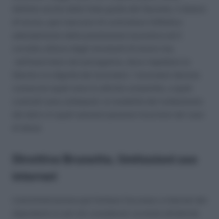
definito anche dalle linee guida del Garante, il datore
di lavoro, può riservarsi di controllare l’effettivo
adempimento della prestazione lavorativa ed il
corretto utilizzo degli strumenti di lavoro ma,
nell’esercitare tali prerogative, deve rispettare la
libertà e la dignità dei lavoratori. I lavoratori devono
conoscere quali sono le attività consentite, a quali
controlli sono sottoposti, le modalità del trattamento
dei dati e in quali sanzioni possono incorrere nel caso
di abusi.
Direttiva Brunetta, limitazioni uso
internet
L’amministrazione può limitare l’accesso a internet dei
dipendenti ai soli siti considerati correlati all’attività