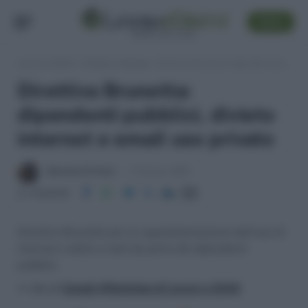
SEGUI
Lavoro e Diritti
»
Pubblico Impiego
»
Direttiva Brunetta: dipendenti pubblici, divieto internet e email uso privato
Direttiva Brunetta:
dipendenti pubblici, divieto
internet e email uso privato
Massima Di Paolo
12 Giugno 2009
Condividi
Direttiva Brunetta per la regolamentazione dell'uso di
internet e delle e-mail da parte dei dipendenti
pubblici.
>> Vai al
Canale WhatsApp di Lavoro e Diritti