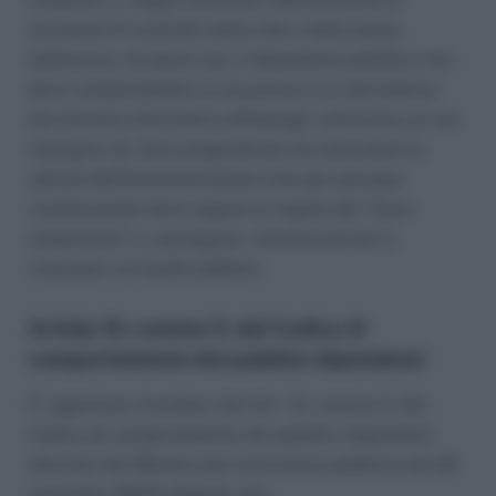
strumenti di controllo della rete e della posta
elettronica; da parte sua, il dipendente pubblico non
deve compromettere la sicurezza e la riservatezza
del sistema informativo affidatogli, attraverso un uso
improprio né, deve pregiudicare ed ostacolare le
attività dell’Amministrazione (che per principio
costituzionale deve seguire la regola del “buon
andamento”) o, perseguire interessi privati in
contrasto con quelli pubblici.
Artiolo 10, comma 3, del Codice di
comportamento dei pubblici dipendenti
E’ opportuno ricordare che l’art. 10, comma 3, del
Codice di comportamento dei pubblici dipendenti
(decreto del Ministro per la funzione pubblica del 28
novembre 2000) dispone che: