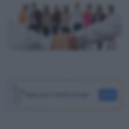
Segui Lavoro e Diritti su Google
SEGUI