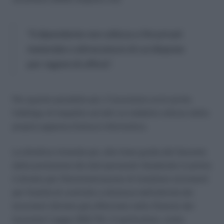
“Il dipendente non utilizza a fini privati
materiale o attrezzature di cui dispone
per ragioni di ufficio”.
Per quanto possibile poi, il lavoratore avrà anche
l’obbligo di impedire ad altri un indebito utilizzo della
propria apparecchiatura informatica.
La direttiva rimanda poi, alle linee guida del Garante
della protezione dei dati personali ribadendo in primis
il divieto per l’Amministrazione di installare strumenti
per finalità di controllo a distanza dell’attività dei
lavoratori (divieto già affermato nello Statuto dei
lavoratori Legge 300/70). In particolare, come