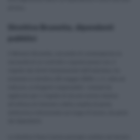
privacy.
Direttiva Brunetta, dipendenti
pubblici
Il Ministro Brunetta, cercando di contemperare la
necessità di un controllo a questa prassi con, il
rispetto dei diritti fondamentali dell’individuo, ha
emanato la direttiva 26 maggio 2009, n. 2, volta ad
indicare, ai dirigenti responsabili, i metodi da
applicare per il rispetto di alcune norme relative
all’utilizzo di Internet e della casella di posta
elettronica istituzionale sul luogo di lavoro, da parte
dei dipendenti.
La direttiva fissa il primo principio cardine nel dovere