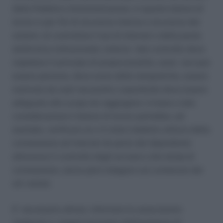
della Pubblica Amministrazione, in quanto datore di
lavoro e per fini di sicurezza interna e sicurezza dei
sistemi, di controllare l’uso di internet e della posta
elettronica istituzionale; tuttavia tale controllo deve
rispettare il principio di proporzionalità, ossia non può
essere perenne, deve avere delle tempistiche, essere
motivato da reali necessità e soprattutto deve essere
adeguato allo scopo da raggiugere: in base a tale
considerazione il datore di lavoro potrebbe, ad
esempio, verificare se vi è stato indebito utilizzo della
connessione ad internet da parte del dipendente
attraverso il controllo degli accessi e dei tempi di
connessione, senza però indagare sul contenuto dei
siti visitati.
E’ necessario altresì, informare le associazioni
sindacali e i singoli lavoratori dell’esistenza di