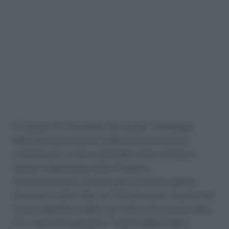
Le risorse ICT (acronimo che sta per Tecnologia
dell’Informatizzazione e della Comunicazione),
costituiscono, ormai il principale mezzo di lavoro
messo a disposizione della Pubblica
Amministrazione; un forte passo avanti in questa
direzione è stato fatto con l’introduzione, da parte del
nostro legislatore della c.d. “informatizzazione della
P.A.” (Decreto legislativo 7 marzo 2005 nr.82 e