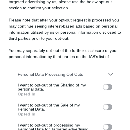
targeted advertising by us, please use the below opt-out
section to confirm your selection.
SULLO STESSO ARGOMENTO
Please note that after your opt-out request is processed you
may continue seeing interest-based ads based on personal
Vittime del lavoro, nel 2026 più sostegno alle famiglie:
information utilized by us or personal information disclosed to
contributi e borse di studio Inail
third parties prior to your opt-out.
Pagamenti INPS agosto 2026, calendario aggiornato:
You may separately opt-out of the further disclosure of your
quando arrivano Assegno Unico, ADI e NASpI
personal information by third parties on the IAB’s list of
downstream participants.
Carta d’identità cartacea, dal 3 agosto cambia (quasi)
tutto: ecco quando non vale più
Personal Data Processing Opt Outs
This information may also be disclosed by us to third parties
on the IAB’s List of Downstream Participants that may further
I want to opt-out of the Sharing of my
disclose it to other third parties.
personal data.
Lavoro e Diritti
risponde gratuitamente ai tuoi
Opted In
Please note that this website/app uses one or more Google
dubbi su: lavoro, pensioni, fisco, welfare.
services and may gather and store information including but
I want to opt-out of the Sale of my
Personal Data.
not limited to your visit or usage behaviour. You may click to
Opted In
grant or deny consent to Google and its third-party tags to
PARLA CON NOI
use your data for below specified purposes in below Google
I want to opt-out of processing my
consent section.
Personal Data for Targeted Advertising.