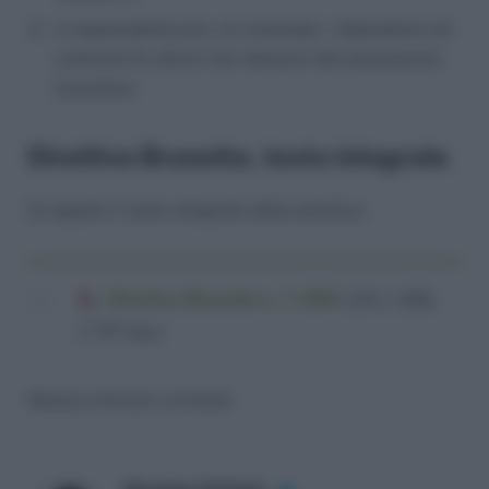
e responsabilizzare, al contempo, i dipendenti nei
confronti di utilizzi non attinenti alla prestazione
lavorativa.
Direttiva Brunetta, testo integrale
Di seguito il testo integrale della direttiva:
Direttiva Brunetta n. 2 2009
(243,1 KiB,
3.797 hits)
Nessun articolo correlato