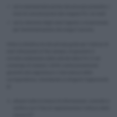
sia la dematerializzazione dei processi produttivi, (
invio di comunicazione alle singole P.A, via mail)
sia la riduzione degli oneri logistici e di personale
per l’amministrazione che eroga il servizio.
Infine la direttiva da dei principi guida per l’utilizzo di
mail istituzionali al fine sempre, di garantire il
corretto andamento dalla attività della P.A. E nel
contempo di tutelare i diritti costituzionalmente
garantiti alla segretezza e riservatezza delle
corrispondenza, rimandando ai dirigenti l’opportunità
di:
attuare tutte le misure di informazione, controllo e
verifica con il fine di regolamentare l’utilizzo delle
risorse ICT