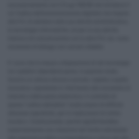
successivamente con il D.Lgs 159/06 che introduce il
cd. Codice dell’amministrazione digitale) che impone
alle P.A. di adottare nella sua attività amministrativa,
le tecnologie informatiche, sia per la sua attività
interna e di comunicazione con le altre P.A. sia come
strumento di dialogo con i privati cittadini.
E’ ovvio che la messa a disposizione di tali tecnologie
tra i pubblici dipendenti possa, in qualche modo,
favorire un utilizzo diverso e privato, rispetto a quello
lavorativo; soprattutto in riferimento allo strumento di
internet e della posta elettronica. Il controllo di
questa “cattiva abitudine” risulta essere di difficile
attuzione soprattutto, per le implicazioni di ordine
morale e Costituzionale, poichè significherebbe,
essenzialmente una violazione del diritto individuale
alla segretezza della corrispondenza e ancor più alla