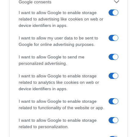
Google consents
I want to allow Google to enable storage
related to advertising like cookies on web or
device identifiers in apps.
I want to allow my user data to be sent to
Google for online advertising purposes.
I want to allow Google to send me
personalized advertising.
I want to allow Google to enable storage
related to analytics like cookies on web or
device identifiers in apps.
I want to allow Google to enable storage
Chi Siamo
Contatti
Redazione
Collabora
LinkedIn
related to functionality of the website or app.
I want to allow Google to enable storage
related to personalization.