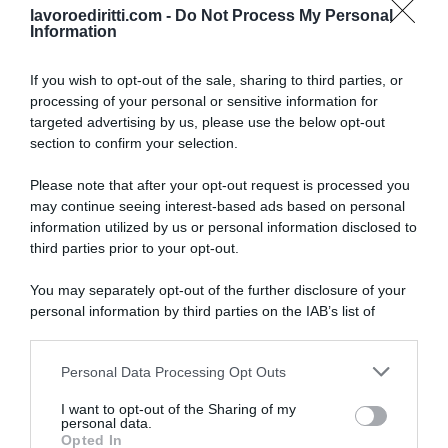
lavoroediritti.com -
Do Not Process My Personal
Information
If you wish to opt-out of the sale, sharing to third parties, or
processing of your personal or sensitive information for
targeted advertising by us, please use the below opt-out
section to confirm your selection.
SULLO STESSO ARGOMENTO
Please note that after your opt-out request is processed you
may continue seeing interest-based ads based on personal
NASpI con le dimissioni, via libera anche per chi lascia il
information utilized by us or personal information disclosed to
lavoro a causa della violenza
third parties prior to your opt-out.
Incentivi alle imprese, arriva la riforma: ecco cosa
You may separately opt-out of the further disclosure of your
cambia dal 18 agosto 2026
personal information by third parties on the IAB’s list of
downstream participants.
Vittime del lavoro, nel 2026 più sostegno alle famiglie:
contributi e borse di studio Inail
Personal Data Processing Opt Outs
This information may also be disclosed by us to third parties
on the IAB’s List of Downstream Participants that may further
I want to opt-out of the Sharing of my
disclose it to other third parties.
personal data.
Lavoro e Diritti
risponde gratuitamente ai tuoi
Opted In