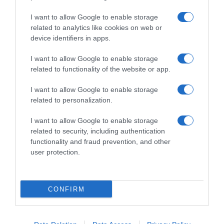
I want to allow Google to enable storage
related to analytics like cookies on web or
device identifiers in apps.
Chi Siamo
Contatti
Redazione
Collabora
LinkedIn
I want to allow Google to enable storage
related to functionality of the website or app.
I want to allow Google to enable storage
related to personalization.
© 2026 Lavoro e Diritti
I want to allow Google to enable storage
Testata giornalistica registrata al Tribunale di Larino al n° 511 del 4
related to security, including authentication
agosto 2018 – Direttore Responsabile Antonio Maroscia
functionality and fraud prevention, and other
P. IVA 01669200709
user protection.
CONFIRM
Privacy Policy
Cookie Policy
Mappa del Sito