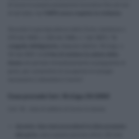
di lavoro la propria prestazione lavorativa fino ad una
di tali date, ma
l’INPS aveva respinto la richiesta
.
Secondo la giurisprudenza della Corte, (sentenze n.
270 del 1999, n. 332 del 1988, n. 1 del 1987),
“il
congedo obbligatorio,
disposto dall’art. 16 d.lgs. n.
151 del 2001, ha
il fine di tutelare la salute della
donna
nel periodo immediatamente susseguente al
parto, per consentirle di recuperare le energie
necessarie a riprendere il lavoro”.
Cosa prevede l’art. 16 d.lgs.151/2001
L’art. 16, vieta di adibire al lavoro le donne:
durante i due mesi precedenti la data presunta
del parto,
salvo quanto previsto all’art. 20 (che