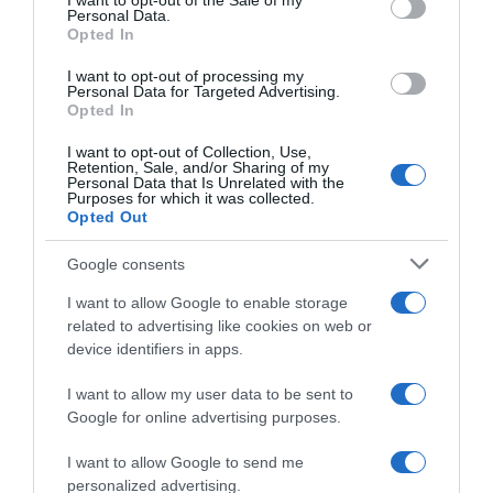
I want to opt-out of the Sale of my
Personal Data.
not limited to your visit or usage behaviour. You may click to
PARLA CON NOI
Opted In
grant or deny consent to Google and its third-party tags to
use your data for below specified purposes in below Google
I want to opt-out of processing my
consent section.
Personal Data for Targeted Advertising.
Opted In
I want to opt-out of Collection, Use,
Retention, Sale, and/or Sharing of my
Personal Data that Is Unrelated with the
Purposes for which it was collected.
Opted Out
Google consents
I want to allow Google to enable storage
related to advertising like cookies on web or
device identifiers in apps.
I want to allow my user data to be sent to
Google for online advertising purposes.
I want to allow Google to send me
personalized advertising.