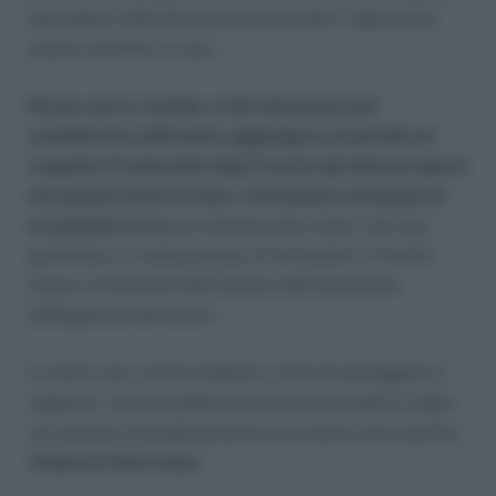
riprendere l’attività lavorativa quando il figlio deve
essere assistito a casa.
Né per porre rimedio a tale situazione può
considerarsi sufficiente aggiungere al periodo di
congedo di maternità dopo il parto gli ulteriori giorni
non goduti prima di esso, trattandosi comunque di
un periodo breve
(al massimo due mesi), che non
garantisce la realizzazione di entrambe le finalità
(sopra richiamate) dell’istituto dell’astensione
obbligatoria dal lavoro.
In simili casi, com’è evidente, il fine di proteggere il
rapporto, che dovrebbe instaurarsi tra madre e figlio
nel periodo immediatamente successivo alla nascita,
rimane di fatto eluso
.