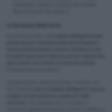
relazionale e affettivo collegate allo sviluppo
della personalità del bambino”.
La decisione della Corte
Il principio secondo cui
il congedo obbligatorio post
partum decorre comunque dalla data di questo è
rimasto quindi immutato, anche in relazione ai casi,
nei quali il parto non è soltanto precoce rispetto alla
data prevista, ma avviene con notevole anticipo
(cosiddetto parto prematuro).
In questa ipotesi, continua la Corte, “la madre, una
volta dimessa
e pur in congedo obbligatorio, non può
svolgere alcuna attività per assistere il figlio
ricoverato
. Nel frattempo, però, il periodo di
astensione obbligatoria decorre, ed ella è obbligata a