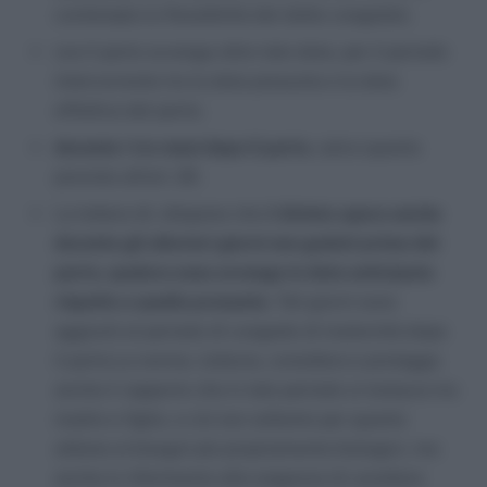
contempla la flessibilità del detto congedo);
ove il parto avvenga oltre tale data, per il periodo
intercorrente tra la data presunta e la data
effettiva del parto;
durante i tre mesi dopo il parto
, salvo quanto
previsto all’art. 20.
La lettera d), idispone che i
l divieto opera anche
durante gli ulteriori giorni non goduti prima del
parto, qualora esso avvenga in data anticipata
rispetto a quella presunta
. Tali giorni sono
aggiunti al periodo di congedo di maternità dopo
il parto.La norma, tuttavia, considera e protegge
anche il rapporto che in tale periodo si instaura tra
madre e figlio, e ciò non soltanto per quanto
attiene ai bisogni più propriamente biologici, ma
anche in riferimento alle esigenze di carattere