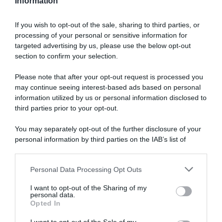
Information
If you wish to opt-out of the sale, sharing to third parties, or
processing of your personal or sensitive information for
targeted advertising by us, please use the below opt-out
SULLO STESSO ARGOMENTO
section to confirm your selection.
Please note that after your opt-out request is processed you
Vittime del lavoro, nel 2026 più sostegno alle famiglie:
may continue seeing interest-based ads based on personal
contributi e borse di studio Inail
information utilized by us or personal information disclosed to
third parties prior to your opt-out.
Pagamenti INPS agosto 2026, calendario aggiornato:
quando arrivano Assegno Unico, ADI e NASpI
You may separately opt-out of the further disclosure of your
personal information by third parties on the IAB’s list of
Carta d’identità cartacea, dal 3 agosto cambia (quasi)
downstream participants.
tutto: ecco quando non vale più
Personal Data Processing Opt Outs
This information may also be disclosed by us to third parties
on the IAB’s List of Downstream Participants that may further
I want to opt-out of the Sharing of my
Lavoro e Diritti
risponde gratuitamente ai tuoi
disclose it to other third parties.
personal data.
dubbi su: lavoro, pensioni, fisco, welfare.
Opted In
Please note that this website/app uses one or more Google
services and may gather and store information including but