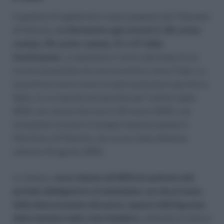
Il giudizio di legittimità è stato proposto dal Tribunale
di Palermo,
in riferimento agli articoli 3, 29, primo
comma, 30, primo comma, 31 e 37 della
Costituzione.
La questione è sorte sulla base di un
ricorso presentato da una lavoratrice verso l’Inps. La
lavoratrice aveva avuto un parto prematuro perché la
figlia, la cui nascita era prevista per il primo luglio
2005, era venuta alla luce il 25 marzo 2005, con
immediato ricovero in terapia intensiva presso il
Policlinico di Palermo, da cui era stata dimessa
soltanto l’8 agosto 2005.
La stessa, a
veva chiesto all’INPS di usufruire del
periodo obbligatorio di astensione con decorrenza
dalla data presunta del parto, oppure dall’ingresso
della neonata nella casa familiare,
offrendo al datore