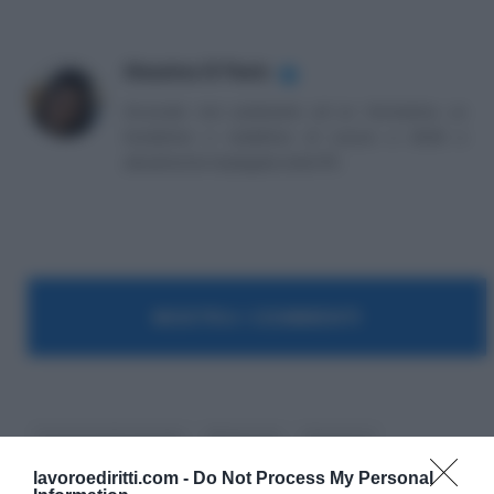
Massima Di Paolo
✔
Avvocato non praticante ed ex formatrice, co
fondatrice e redattrice di Lavoro e Diritti e
attualmente impiegata nella PA.
MOSTRA I COMMENTI
Corte Costituzionale
Maternità
Sentenze
lavoroediritti.com -
Do Not Process My Personal