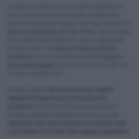
In questa situazione, l’ostacolo all’accoglimento di
tale richiesta, costituito dal rigido collegamento
della decorrenza del congedo dalla data del parto,
si
pone in contrasto sia con l’art. 3 Cost
., sotto il profilo
della disparità di trattamento – privo di ragionevole
giustificazione – t
ra il parto a termine e il parto
prematuro,
sia con i precetti costituzionali
posti a
tutela della famiglia
(artt. 29, primo comma, 30, 31 e
37, primo comma, Cost.)”.
Pertanto, quanto
alla decorrenza del congedo
obbligatorio dopo il parto, in caso di parto
prematuro
con ricovero del neonato presso una
struttura ospedaliera pubblica o privata, essa
va
individuata nella data d’ingresso del bambino nella
casa familiare al termine della degenza ospedaliera.