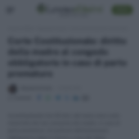
SEGUI
Lavoro e Diritti
»
Sentenze Lavoro
»
Corte Costituzionale: diritto della madre al congedo obbligatorio in caso di parto prematuro
Corte Costituzionale: diritto
della madre al congedo
obbligatorio in caso di parto
prematuro
Massima Di Paolo
8 Aprile 2011
Condividi
Incostituzionale l'art.16 lett.c del testo unico sulla
maternità che non consente alla madre, in caso di
parto prematuro, di usufruire dell'astensione
obbligatoria dopo il ritorno a casa del figlio.