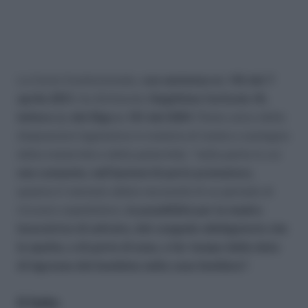
La Corte Costituzionale,
con sentenza nr. 116 del 7
aprile 2011,
ha dichiarato i
llegittimo l’articolo 16,
lettera c), del Dlgs n. 151 del 2001
(Testo unico delle
disposizioni legislative in materia di tutela e sostegno
della maternità e della paternità), “nella parte in cui
non consente, nell’ipotesi di parto prematuro,
qualora il neonato abbia necessità di un periodo di
ricovero ospedaliero,
la possibilità per la madre
lavoratrice di usfruire, del congedo obbligatorio che
le spetta, o di parte di esso, a far tempo dalla data
di ingresso del bambino nella casa familiare”
.
Il fatto