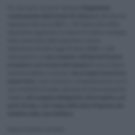
Per tali motivi, la Corte “dichiara
l’illegittimità
costituzionale dell’articolo 16, lettera c),
del decreto
legislativo 26 marzo 2001, n. 151 (Testo unico delle
disposizioni legislative in materia di tutela e sostegno
della maternità e della paternità, a norma
dell’articolo 15 della legge 8 marzo 2000, n. 53),
nella parte in cui
non consente, nell’ipotesi di parto
prematuro con ricovero del neonato i
n una struttura
sanitaria pubblica o privata,
che la madre lavoratrice
possa fruire,
a sua richiesta e compatibilmente con le
sue condizioni di salute attestate da documentazione
medica
, del congedo obbligatorio che le spetta, o di
parte di esso, a far tempo dalla data d’ingresso del
bambino nella casa familiare.
Nessun articolo correlato