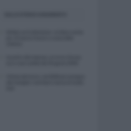
SULLO STESSO ARGOMENTO
NASpI con le dimissioni, via libera anche
per chi lascia il lavoro a causa della
violenza
Incentivi alle imprese, arriva la riforma:
ecco cosa cambia dal 18 agosto 2026
Vittime del lavoro, nel 2026 più sostegno
alle famiglie: contributi e borse di studio
Inail