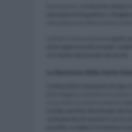
Diversamente, s
e il docente chiede i
operazioni di integrazione e di aggi
nelle graduatorie delle provincie scelt
L’effetto di tale previsione
è, quindi, 
della regola secondo la quale i sudd
nel rispetto del principio del merito
La Sentenza della Corte Cos
La disposizione impugnata deroga a ta
della maggiore anzianità di iscrizione n
al suo interno la relativa posizione,
int
il totale sacrificio del principio del
reclutamento dei docenti e con la co
possibile, la migliore formazione scol