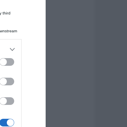
 third
Downstream
er and store
to grant or
ed purposes