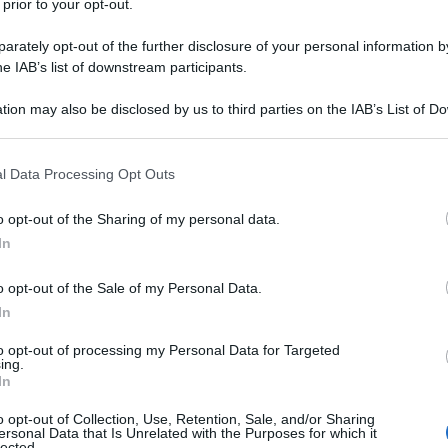
 prior to your opt-out.
aduatorie docenti scuola tutte da
rately opt-out of the further disclosure of your personal information by
he IAB’s list of downstream participants.
o nel corso di un giudizio
promosso da alcuni
tion may also be disclosed by us to third parties on the IAB’s List of 
 that may further disclose it to other third parties.
rie ad esaurimento – ex art. 1, comma 605, lett. c),
,
volto ad ottenere l’esecuzione di una sentenza
 that this website/app uses one or more Google services and may gath
l Data Processing Opt Outs
including but not limited to your visit or usage behaviour. You may click 
 quale il
TAR del Lazio aveva annullato il decreto
 to Google and its third-party tags to use your data for below specifi
esplicativa del 19 marzo 2007, n. 5485, emessi dal
o opt-out of the Sharing of my personal data.
ogle consent section.
In
tà e della Ricerca,
nella parte in cui disponevano
2009-2010, i docenti che chiedevano di essere
o opt-out of the Sale of my Personal Data.
a erano posti in coda nella relativa graduatoria.
In
to opt-out of processing my Personal Data for Targeted
ing.
In
o opt-out of Collection, Use, Retention, Sale, and/or Sharing
l’articolo 1 della legge 27 dicembre
ersonal Data that Is Unrelated with the Purposes for which it
lected.