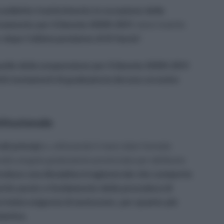
l suddetto trasferimento in occasione delle
ornamento per il biennio 2009-2011
viene inserito
e
dopo l’ultima posizione di III fascia
”.
quello della sospensione per il biennio 2009-2011
etti mutamenti di graduatoria devono avvenire
tituzionale
li principi
e, utilizzando il mero dato formale
ella singola graduatoria provinciale per attribuire
roduce una disciplina irragionevole che
comporta
 merito posto a fondamento della procedura di
rrelata esigenza di assicurare, per quanto più
astica.