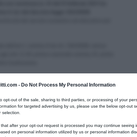
a con sentenza nr. 41 del 9 febbraio 2011 ha
comma 4-ter del decreto legge 134/2009
ontinuità del servizio scolastico ed educativo per
le dell’art.1, comma 4-ter d.l. 134/2009, veniva
 agli artt. 3, 24, primo e secondo comma, 51, primo
lla Costituzione.
a norma censurata si pone in contrasto con gli
itti.com -
Do Not Process My Personal Information
parte in cui prevede che, in
sede di aggiornamento
uatorie ad esaurimento
, i docenti che
chiedono il
to opt-out of the sale, sharing to third parties, or processing of your per
rispetto a quella in cui risultano iscritti, sono
formation for targeted advertising by us, please use the below opt-out s
 selection.
atoria senza, dunque, il riconoscimento del
 quella della provincia di originaria iscrizione.
 that after your opt-out request is processed you may continue seeing i
ased on personal information utilized by us or personal information dis