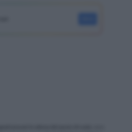
oogle
SEGUI
egnati precari in attesa del posto di ruolo
; sono