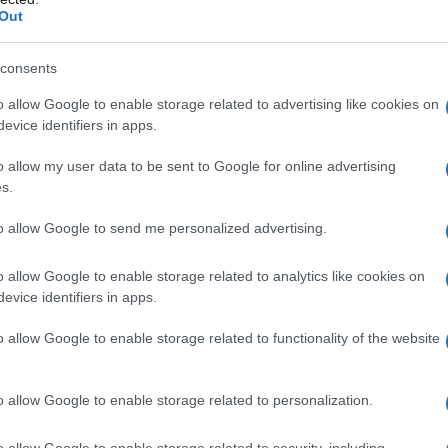
l senso che nelle operazioni di
Out
to delle graduatorie permanenti di cui
consents
e 7 aprile 2004, n. 97, convertito, con
giugno 2004, n. 143, è
consentito ai
o allow Google to enable storage related to advertising like cookies on
evice identifiers in apps.
 richiest
a, oltre che la permanenza
occasione dell’aggiornamento delle
o allow my user data to be sent to Google for online advertising
s.
iennio scolastico 2007-2008 e 2008-
 nelle graduatorie di altre province dopo
to allow Google to send me personalized advertising.
ia nelle graduatorie medesime.
o allow Google to enable storage related to analytics like cookies on
evice identifiers in apps.
sto di essere trasferito da una graduatoria
o allow Google to enable storage related to functionality of the website
essere collocato in fondo alla stessa.
o allow Google to enable storage related to personalization.
la incostituzionali
o allow Google to enable storage related to security, including