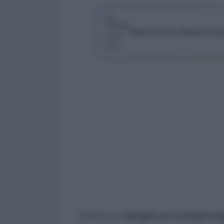
Segui Lavoro e Diritti su G
Si apre uno
spiraglio per tutti gli ins