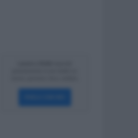
Lavoro e Diritti
risponde
gratuitamente ai tuoi dubbi su:
lavoro, pensioni, fisco, welfare.
PARLA CON NOI