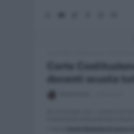
WhatsApp
YouTube
TikTok
Facebook
X
Google
(Twitter)
News
Lavoro e Diritti
»
Sentenze Lavoro
»
Corte Costituzi
Corte Costituzion
docenti scuola tut
Massima Di Paolo
10 Febbraio 2011
Per la Consulta, l’art. 1, comma 4-ter D
Costituzionale sulle graduatorie docenti
>> Vai al
Canale WhatsApp di Lavoro e Di