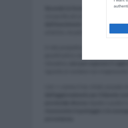
authenti
Secondo la Corte, la norma impugnat
circoscritto ad un biennio,
una discipl
dell’inserimento “a pettine” dei doce
anteriore, ma persino in quello posteri
In tale prospettiva, una siffatta derog
giustificatrice valevole per il solo bie
retroattiva,
non può superare il vaglio 
riguardo al carattere non irragionevole
L’art. 1, comma 4-ter, infatti, prevede c
dell’aggiornamento per il biennio sco
provinciale diversa
rispetto a quella i
riconosciuto il punteggio e la conse
provenienza.