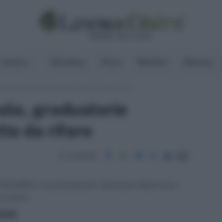
Lavoro
Pensioni
Fisco
Welfare
Risorse
onale, graduatorie docenti scuola tutte da rifare
ale, graduatorie
te da rifare
Condividi
l 134/2009 è incostituzionale. Sentenza della Corte
 scuola.
ritti