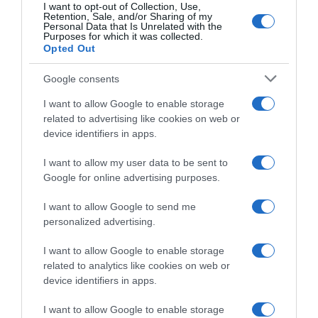
I want to opt-out of Collection, Use,
Retention, Sale, and/or Sharing of my
Personal Data that Is Unrelated with the
Purposes for which it was collected.
Opted Out
Google consents
I want to allow Google to enable storage
related to advertising like cookies on web or
device identifiers in apps.
I want to allow my user data to be sent to
Google for online advertising purposes.
I want to allow Google to send me
personalized advertising.
I want to allow Google to enable storage
related to analytics like cookies on web or
device identifiers in apps.
I want to allow Google to enable storage