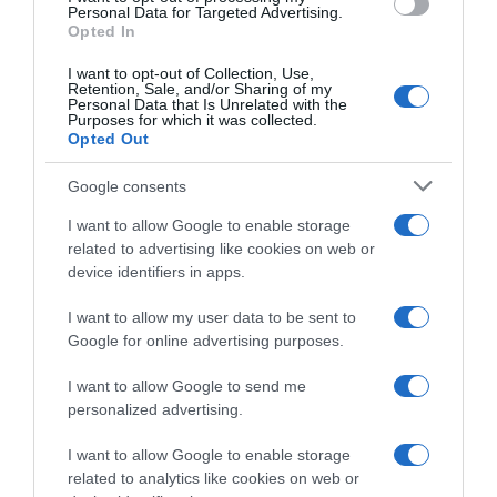
consent section.
Personal Data for Targeted Advertising.
Opted In
I want to opt-out of Collection, Use,
Retention, Sale, and/or Sharing of my
Personal Data that Is Unrelated with the
Purposes for which it was collected.
Opted Out
Google consents
I want to allow Google to enable storage
related to advertising like cookies on web or
device identifiers in apps.
I want to allow my user data to be sent to
Google for online advertising purposes.
I want to allow Google to send me
personalized advertising.
I want to allow Google to enable storage
related to analytics like cookies on web or