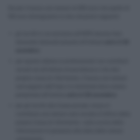
Sia per il bonus una tantum di 200 euro che quello di
150 euro distinguiamo le due situazioni seguenti:
gli iscritti in via esclusiva all’INPS devono fare
domanda telematicamente all’Istituto
entro il 30
novembre
;
per quanto attiene ai professionisti con contributi
versati sia all’istituto di previdenza e che alla
propria cassa di riferimento, il bonus una tantum
sarà pagato dall’Inps e la domanda deve essere
presentata all’Istituto
entro il 30 novembre
;
per gli iscritti alle Casse private, invece il
contributo una tantum sarà versato d’ufficio dalla
propria Cassa di riferimento – sulla scorta delle
informazioni in possesso alla data dello stesso
versamento.