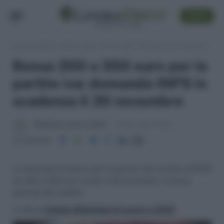
SEGUI
Lavoro e Diritti
»
Soldi e Diritti
»
Bonus 200 o 350 euro per le partite iva: domanda INPS in scadenza il 30 novembre
Bonus 200 o 350 euro per le
partite iva: domanda INPS in
scadenza il 30 novembre
Redazione Lavoro e Diritti
28 Novembre 2022
Condividi
La domanda di bonus per le partite IVA iscritte all'INPS
da 200 o 350 euro scade il 30 novembre. Il bonus
dipende dal reddito.
>> Vai al
Canale WhatsApp di Lavoro e Diritti