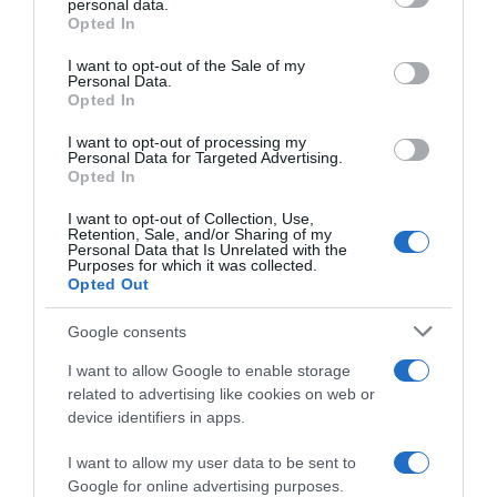
personal data.
Lavoro e Diritti
risponde gratuitamente ai tuoi
Opted In
Please note that this website/app uses one or more Google
dubbi su: lavoro, pensioni, fisco, welfare.
services and may gather and store information including but
I want to opt-out of the Sale of my
Personal Data.
not limited to your visit or usage behaviour. You may click to
Opted In
grant or deny consent to Google and its third-party tags to
PARLA CON NOI
use your data for below specified purposes in below Google
I want to opt-out of processing my
consent section.
Personal Data for Targeted Advertising.
Opted In
I want to opt-out of Collection, Use,
Retention, Sale, and/or Sharing of my
Personal Data that Is Unrelated with the
Purposes for which it was collected.
Opted Out
Google consents
I want to allow Google to enable storage
related to advertising like cookies on web or
device identifiers in apps.
I want to allow my user data to be sent to
Google for online advertising purposes.