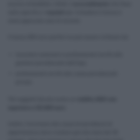
ancora richiedibile. Infatti, il
provvedimento
che fissa
nello specifico i
requisiti
per richiedere il bonus è
stata approvato solo di recente.
Il bonus 200 euro partite Iva può essere richiesto da:
lavoratori autonomi e professionisti iscritti alle
gestioni previdenziali dell’Inps,
professionisti iscritti alle casse previdenziali
private.
Tali soggetti devono avere un
reddito 2021 non
superiore a 35.000 euro
.
Inoltre, l’iscrizione alla cassa di previdenza di
appartenenza deve risultare già alla data del 18