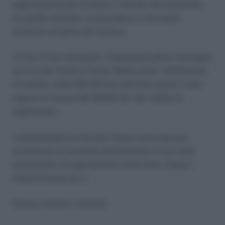
appartenenza per la quale si intende fare domanda,
tra quelle indicate. La procedura è comunque
piuttosto semplice ed intuitiva.
Al fine di fare domanda, l’interessato potrà comunque
servirsi del Contact Center Multicanale, telefonando
al numero verde 803.164 da rete fissa (senza costi)
oppure al numero 06.164164 da rete mobile (a
pagamento).
I professionisti iscritti alle Casse invece devono
presentare la domanda direttamente ai loro fondi
pensionistici di appartenenza (Inarcassa, Enpacl,
Cassa Forense ecc.).
Nessun articolo correlato