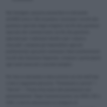
Nel dettaglio, possono presentare la domanda
all’INPS entro il 30 novembre i lavoratori: iscritti alla
gestione speciale degli artigiani; iscritti alla gestione
speciale dei commercianti; iscritti alla gestione
speciale per i coltivatori diretti e per i coloni e
mezzadri, compresi gli imprenditori agricoli
professionali; pescatori autonomi; liberi professionisti
iscritti alla Gestione Separata, compresi i partecipanti
agli studi associati o società semplici.
Per fare la domanda si deve entrare sul sito dell’Inps
e fare il seguente percorso: “Prestazioni e servizi” >
“Servizi” > “Punto d’accesso alle prestazioni non
pensionistiche”. Dopo l’autenticazione con SPID, CIE o
CNS, si dovrà selezionare la categoria di