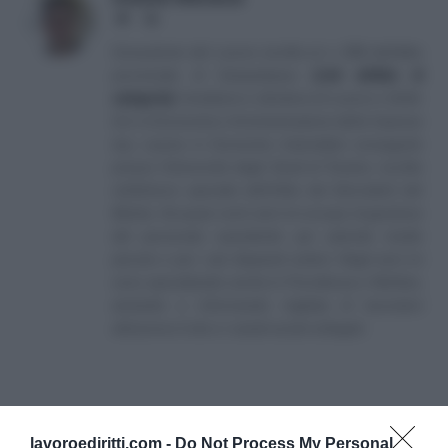
Website
LinkedIn
Consulente del Lavoro iscritto al n. 238 dell'albo
provinciale di Campobasso
[
Link all'albo di
categoria
]
, fondatore e direttore di Lavoro e Diritti.
D.U. in Economia e Amministrazione delle Imprese
(eq. Laurea in Economia Aziendale) conseguito
presso l'Università degli Studi di Teramo. Iscritto
nell'elenco speciale dell'Albo dei Giornalisti del
Molise. Da quasi venti anni mi occupo di gestione
del personale soprattutto per aziende medio
piccole e per i più disparati settori. Negli anni mi
sono specializzato anche in Previdenza e Welfare,
aiutando e informando migliaia di lavoratori
attraverso il sito e i canali social collegati.
lavoroediritti.com -
Do Not Process My Personal