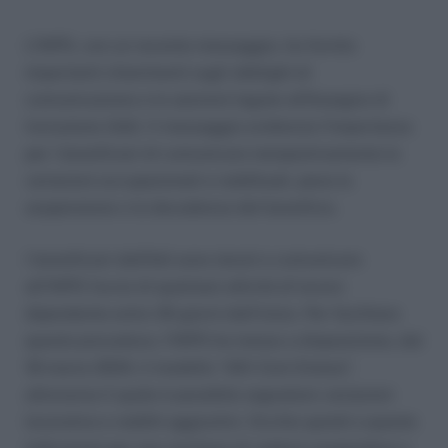
L’INPS, con un recente messaggio, ha fornito
importanti chiarimenti sugli obblighi di
comunicazione e le sanzioni legate all’Assegno di
Inclusione (Adi). Il messaggio evidenzia l’importanza
per i beneficiari di comunicare tempestivamente le
variazioni occupazionali e reddituali, pena la
sospensione o la decadenza del beneficio.
I beneficiari dell’Adi sono tenuti a comunicare
all’INPS l’avvio di qualsiasi attività di lavoro
dipendente entro 30 giorni dall’inizio. Per facilitare
questa procedura, l’INPS ha messo a disposizione, dal
18 marzo 2024, il modello “ADI-Com Esteso”,
attraverso il quale è possibile segnalare variazioni
lavorative e redditi aggiuntivi. Occhio quindi a queste