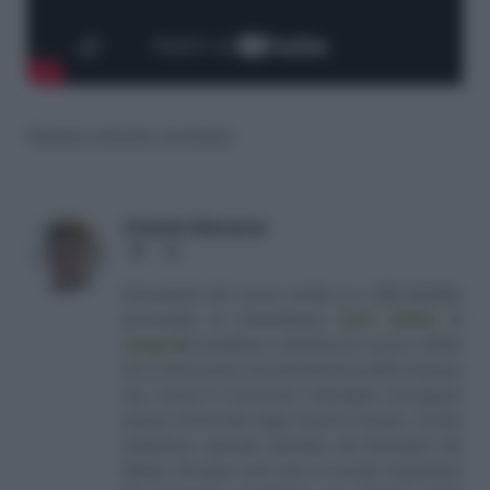
Nessun articolo correlato
Antonio Maroscia
Website
LinkedIn
Consulente del Lavoro iscritto al n. 238 dell'albo
provinciale di Campobasso
[
Link all'albo di
categoria
]
, fondatore e direttore di Lavoro e Diritti.
D.U. in Economia e Amministrazione delle Imprese
(eq. Laurea in Economia Aziendale) conseguito
presso l'Università degli Studi di Teramo. Iscritto
nell'elenco speciale dell'Albo dei Giornalisti del
Molise. Da quasi venti anni mi occupo di gestione