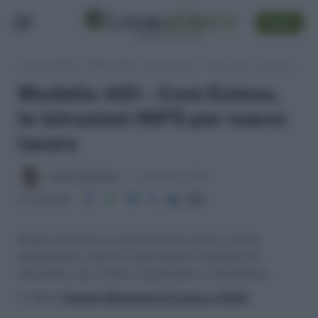
SEGUI
Lavoro e Diritti
»
Soldi e Diritti
»
Modello ADI – Com Esteso, le istruzioni INPS per nuovo lavoro
Modello ADI – Com Esteso,
le istruzioni INPS per nuovo
lavoro
Antonio Maroscia
14 Novembre 2024
Condividi
Scopri cosa fare in caso di nuovo lavoro, anche
temporaneo, mentre si percepisce l'Assegno di
Inclusione, per evitare sospensione e decadenza
>> Vai al
Canale WhatsApp di Lavoro e Diritti