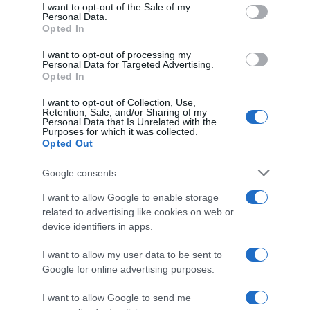
services and may gather and store information including but
I want to opt-out of the Sale of my
Personal Data.
not limited to your visit or usage behaviour. You may click to
TUTTI I VIDEO
Opted In
grant or deny consent to Google and its third-party tags to
use your data for below specified purposes in below Google
I want to opt-out of processing my
consent section.
Personal Data for Targeted Advertising.
Opted In
I want to opt-out of Collection, Use,
Retention, Sale, and/or Sharing of my
Personal Data that Is Unrelated with the
Purposes for which it was collected.
Opted Out
Google consents
I want to allow Google to enable storage
related to advertising like cookies on web or
device identifiers in apps.
I want to allow my user data to be sent to
Google for online advertising purposes.
I want to allow Google to send me