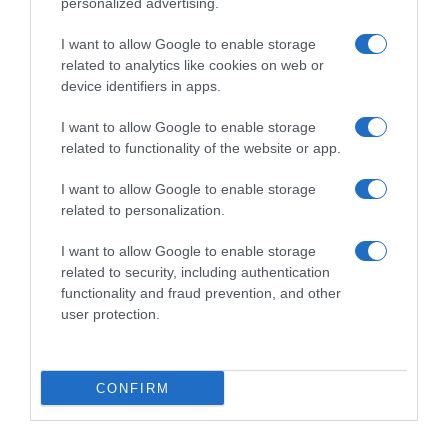
personalized advertising.
I want to allow Google to enable storage
related to analytics like cookies on web or
device identifiers in apps.
Chi Siamo
Contatti
Redazione
Collabora
LinkedIn
I want to allow Google to enable storage
related to functionality of the website or app.
I want to allow Google to enable storage
related to personalization.
© 2026 Lavoro e Diritti
I want to allow Google to enable storage
Testata giornalistica registrata al Tribunale di Larino al n° 511 del 4
related to security, including authentication
agosto 2018 – Direttore Responsabile Antonio Maroscia
functionality and fraud prevention, and other
P. IVA 01669200709
user protection.
CONFIRM
Privacy Policy
Cookie Policy
Mappa del Sito