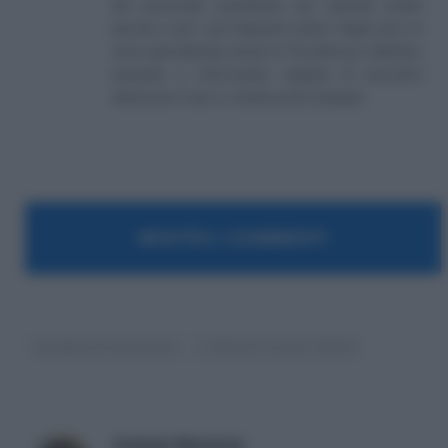
del personale soprattutto per aziende medio
piccole e per i più disparati settori. Negli anni mi
sono specializzato anche in Previdenza e Welfare,
aiutando e informando migliaia di lavoratori
attraverso il sito e i canali social collegati.
MOSTRA I COMMENTI
Assegno di inclusione
I Video di Lavoro e Diritti
Antonio Maroscia