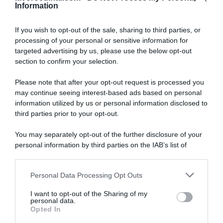
Information
ULTIMI VIDEO
If you wish to opt-out of the sale, sharing to third parties, or
processing of your personal or sensitive information for
targeted advertising by us, please use the below opt-out
ISEE 2026 troppo alto? Ecco 7 metodi legali per
section to confirm your selection.
abbassarlo (video)
Please note that after your opt-out request is processed you
Assegno Unico febbraio 2026: facciamo chiarezza su
may continue seeing interest-based ads based on personal
pagamenti, importi e Isee (video)
information utilized by us or personal information disclosed to
third parties prior to your opt-out.
Assegno di Inclusione, Bonus Straordinario fino a 500
Euro nel mese di stop
You may separately opt-out of the further disclosure of your
personal information by third parties on the IAB’s list of
Bonus diciottenni nati nel 2006, in scadenza le domande
downstream participants.
per richiedere fino a 1.000 euro
Personal Data Processing Opt Outs
This information may also be disclosed by us to third parties
Pagamento Pensioni di luglio 2025: quando arriva, a chi
on the IAB’s List of Downstream Participants that may further
I want to opt-out of the Sharing of my
spetta la Quattordicesima e cosa controllare
disclose it to other third parties.
personal data.
Opted In
Please note that this website/app uses one or more Google