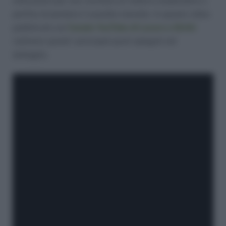
indicazioni per non rischiare di vedersi sospendere o
perfino di perdere il sussidio mensile. In questo video
pubblicato sul
Canale YouTube di Lavoro e Diritti
vedremo quindi i principali punti spiegati nel
dettaglio.