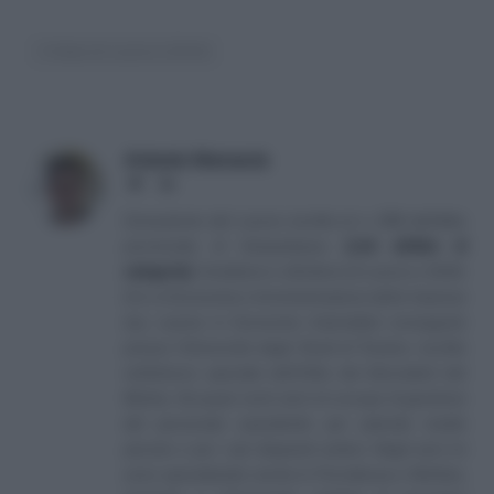
I Video di Lavoro e Diritti
Antonio Maroscia
Website
LinkedIn
Consulente del Lavoro iscritto al n. 238 dell'albo
provinciale di Campobasso
[
Link all'albo di
categoria
]
, fondatore e direttore di Lavoro e Diritti.
D.U. in Economia e Amministrazione delle Imprese
(eq. Laurea in Economia Aziendale) conseguito
presso l'Università degli Studi di Teramo. Iscritto
nell'elenco speciale dell'Albo dei Giornalisti del
Molise. Da quasi venti anni mi occupo di gestione
del personale soprattutto per aziende medio
piccole e per i più disparati settori. Negli anni mi
sono specializzato anche in Previdenza e Welfare,