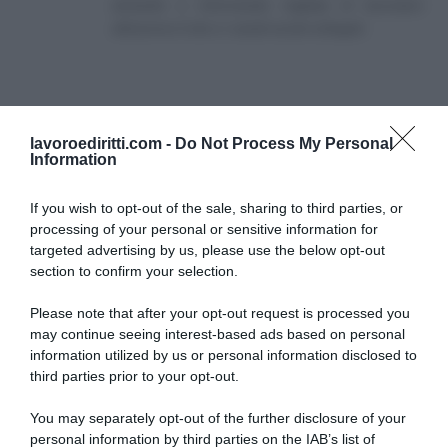
aiutando e informando migliaia di lavoratori
attraverso il sito e i canali social collegati.
lavoroediritti.com -
Do Not Process My Personal
Information
ULTIMI VIDEO
If you wish to opt-out of the sale, sharing to third parties, or
processing of your personal or sensitive information for
targeted advertising by us, please use the below opt-out
ISEE 2026 troppo alto? Ecco 7 metodi legali per
section to confirm your selection.
abbassarlo (video)
Please note that after your opt-out request is processed you
Assegno Unico febbraio 2026: facciamo chiarezza su
may continue seeing interest-based ads based on personal
pagamenti, importi e Isee (video)
information utilized by us or personal information disclosed to
third parties prior to your opt-out.
Assegno di Inclusione, Bonus Straordinario fino a 500
Euro nel mese di stop
You may separately opt-out of the further disclosure of your
personal information by third parties on the IAB’s list of