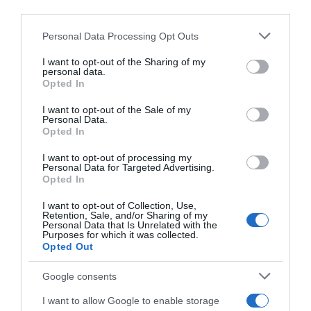
Bonus diciottenni nati nel 2006, in scadenza le domande
downstream participants.
per richiedere fino a 1.000 euro
Personal Data Processing Opt Outs
This information may also be disclosed by us to third parties
Pagamento Pensioni di luglio 2025: quando arriva, a chi
on the IAB’s List of Downstream Participants that may further
I want to opt-out of the Sharing of my
spetta la Quattordicesima e cosa controllare
disclose it to other third parties.
personal data.
Opted In
Please note that this website/app uses one or more Google
services and may gather and store information including but
I want to opt-out of the Sale of my
Personal Data.
not limited to your visit or usage behaviour. You may click to
TUTTI I VIDEO
Opted In
grant or deny consent to Google and its third-party tags to
use your data for below specified purposes in below Google
I want to opt-out of processing my
consent section.
Personal Data for Targeted Advertising.
Opted In
I want to opt-out of Collection, Use,
Retention, Sale, and/or Sharing of my
Personal Data that Is Unrelated with the
Purposes for which it was collected.
Opted Out
Google consents
I want to allow Google to enable storage