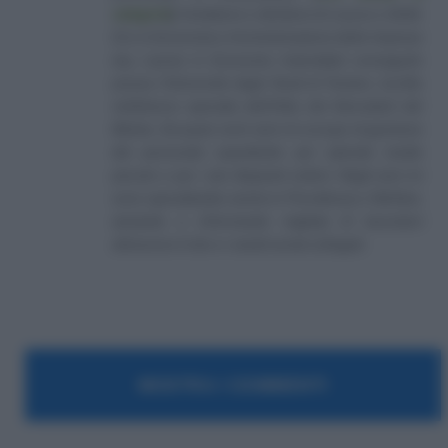
categoria
]
, fondatore e direttore di Lavoro e Diritti.
D.U. in Economia e Amministrazione delle Imprese
(eq. Laurea in Economia Aziendale) conseguito
presso l'Università degli Studi di Teramo. Iscritto
nell'elenco speciale dell'Albo dei Giornalisti del
Molise. Da quasi venti anni mi occupo di gestione
del personale soprattutto per aziende medio
piccole e per i più disparati settori. Negli anni mi
sono specializzato anche in Previdenza e Welfare,
aiutando e informando migliaia di lavoratori
attraverso il sito e i canali social collegati.
MOSTRA I COMMENTI