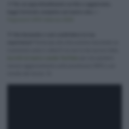
🔎
Per un approfondimento scritto e aggiornato,
leggi l’articolo completo sul nostro sito
👉
Pagamenti INPS febbraio 2025
💬
Hai domande o vuoi condividere la tua
esperienza?
Partecipa alla discussione lasciando un
commento sotto il video! E se non lo hai ancora fatto,
iscriviti al nostro canale YouTube
per non perderti
nessun aggiornamento sulle prestazioni INPS e sul
mondo del lavoro. 🚀