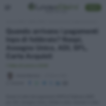
SEGUI
Lavoro e Diritti
»
Soldi e Diritti
»
Quando arrivano i pagamenti Inps di febbraio? Naspi, Assegno Unico, ADI, SFL, Carta Acquisti
Quando arrivano i pagamenti
Inps di febbraio? Naspi,
Assegno Unico, ADI, SFL,
Carta Acquisti
I Video di Lavoro e Diritti
Antonio Maroscia
8 Febbraio 2025
Condividi
Scopri le date dei pagamenti INPS di febbraio 2025
per ADI, Assegno Unico, NASpI e altro. Guarda il video