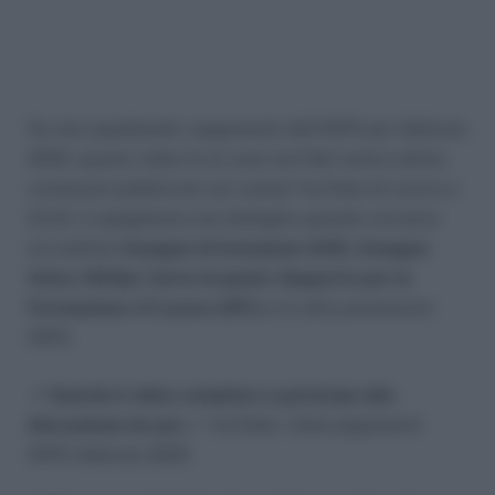
Se stai aspettando i pagamenti dell’INPS per febbraio
2025, questo video fa al caso tuo! Nel nostro ultimo
contenuto pubblicato sul canale YouTube di
Lavoro e
Diritti
, ti spieghiamo nel dettaglio quando verranno
accreditati
Assegno di Inclusione (ADI), Assegno
Unico, NASpI, Carta Acquisti, Supporto per la
Formazione e il Lavoro (SFL)
e le altre prestazioni
INPS.
📌
Guarda il video completo e partecipa alla
discussione da qui
👉 YouTube – Date pagamenti
INPS febbraio 2025