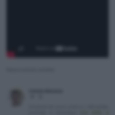
Nessun articolo correlato
Antonio Maroscia
Website
LinkedIn
Consulente del Lavoro iscritto al n. 238 dell'albo
provinciale di Campobasso
[
Link all'albo di