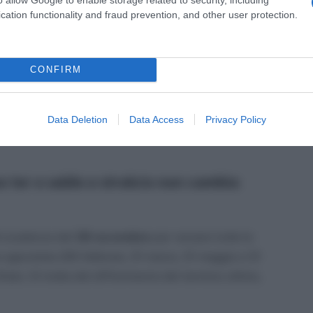
 sabato, il termine va al 2 agosto 2021), per le rate
cation functionality and fraud prevention, and other user protection.
 marzo 2020;
erimento alle rate in scadenza il 31 maggio 2020;
CONFIRM
rimento alle rate in scadenza il 31 luglio 2020;
 di domenica ed essendo festivo il primo novembre,
Data Deletion
Data Access
Privacy Policy
mbre 2021), per le rate in scadenza il 30 novembre
e ter e saldo e stralcio non cambia
di scadenza del
30 novembre
per versare tutte le
e agevolata (28 febbraio, 31 marzo, 31 maggio e 31
tato. Si tratta del differimento del termine ultimo,