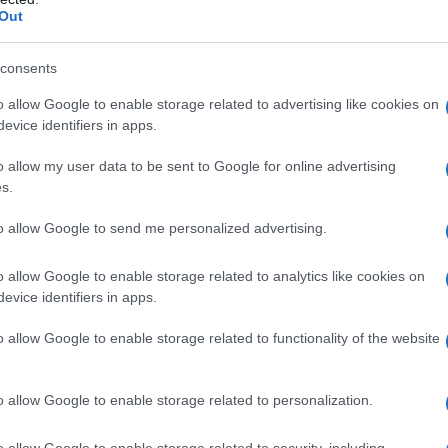
6-bis del decreto-legge n. 34 del 2019); e al
saldo
Out
tà economica (commi 184 e seguenti della legge di
consents
 del 2019).
o allow Google to enable storage related to advertising like cookies on
no ai contribuenti che hanno aderito alla citata
evice identifiers in apps.
Sulla scorta di quanto previsto dal
primo Decreto
o allow my user data to be sent to Google for online advertising
 meno con i versamenti 2019 possono pagare le rate
s.
021. Ora l’emendamento recentemente previsto nei
to allow Google to send me personalized advertising.
 la facoltà di nuova rateazione in tranche di
o allow Google to enable storage related to analytics like cookies on
evice identifiers in apps.
ale da non mettere a rischio l’efficacia delle relative
o allow Google to enable storage related to functionality of the website
elle rate scadute del 2020, se compiuto
 a 5 giorni (giorni di tolleranza di cui all’articolo
 del 2018):
o allow Google to enable storage related to personalization.
o allow Google to enable storage related to security, including