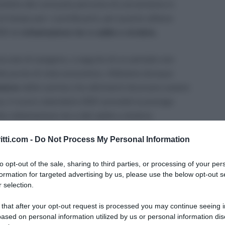
’ambito del consueto percorso di conversione in
i tempo per i contribuenti, per quanto attiene
020 di
rottamazione ter e saldo e stralcio.
boccata di ossigeno, a seguito di un periodo non
e dal punto di vista economico. Abbiamo dunque
azione
delle somme che altrimenti dovevano essere
a, il nuovo calendario 2021 prevede la proroga
la rottamazione-ter e del saldo e stralcio.
calizziamoci sulle nuove scadenze.
itti.com -
Do Not Process My Personal Information
e stralcio, nuovo calendario:
to opt-out of the sale, sharing to third parties, or processing of your per
formation for targeted advertising by us, please use the below opt-out s
entro pochi giorni
 selection.
 that after your opt-out request is processed you may continue seeing i
rateazione in tema di rottamazione ter e saldo e
ased on personal information utilized by us or personal information dis
to alla Camera; e che ormai è incluso nel testo