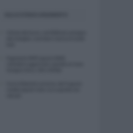
SULLO STESSO ARGOMENTO
Vittime del lavoro, nel 2026 più sostegno
alle famiglie: contributi e borse di studio
Inail
Pagamenti INPS agosto 2026,
calendario aggiornato: quando arrivano
Assegno Unico, ADI e NASpI
Carta d’identità cartacea, dal 3 agosto
cambia (quasi) tutto: ecco quando non
vale più