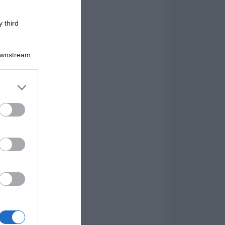
 third
Downstream
er and store
to grant or
ed purposes