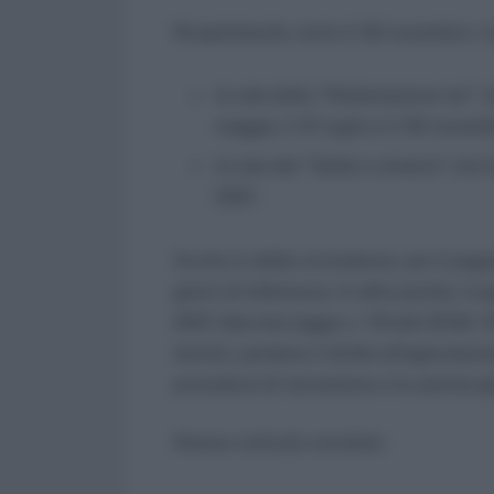
Ricapitolando, entro il 30 novembre i
le rate della “Rottamazione-ter” 
maggio, il 31 luglio e il 30 novem
le rate del “Saldo e stralcio” che
2021.
Anche in dette circostanze, per il pa
giorni di tolleranza. In altre parole, 
2021 (decreto legge n. 119 del 2018). 
termini, perdono il diritto all’agevolaz
procedure di riscossione e le somme g
Nessun articolo correlato