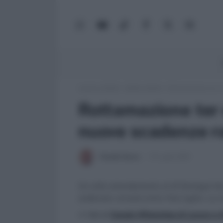
WhatsApp
YouTube
TikTok
Facebook
X
Google
(Twitter)
News
Lavoro e Diritti
»
Soldi e Diritti
»
Rottamazione ter e 
Rottamazione ter e
nuove scadenze ra
Claudio Garau
15 Luglio 2021
Un utile emendamento al dl Sostegni bi
andavano versate entro fine luglio. Le n
>> Vai al
Canale WhatsApp di Lavoro e Di