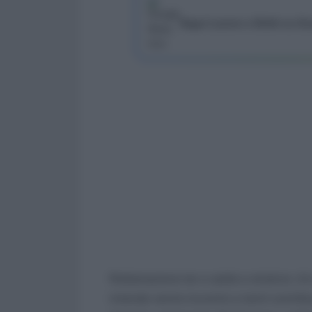
Segui Lavoro e Diritti su G
Rottamazione ter e saldo e stralcio: 
intende venire incontro a tanti contribu