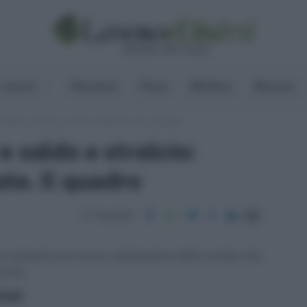
Lavoro
Pensioni
Fisco
Welfare
Risorse
saldo e stralcio: nuove scadenze rate. Il quadro
 saldo e stralcio:
te. Il quadro
Condividi
s comporta una nuova rateizzazione delle somme che
ovità.
ritti