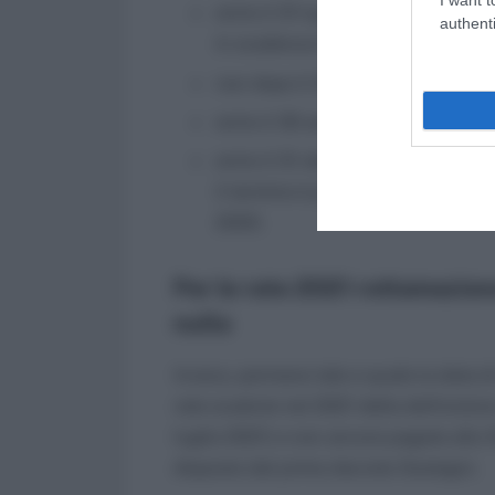
entro il 31 luglio 2021 (essendo di
authenti
in scadenza il 28 febbraio e il 31
non dopo il 31 agosto 2021, in rif
entro il 30 settembre 2021, in rife
entro il 31 ottobre 2021 (essendo
il termine è posticipato al 2 nove
2020.
Per le rate 2021 rottamazion
nulla
Invece, permane tale e quale la data 
rate scadute nel 2021 della definizion
luglio 2021) e non ancora pagate allo S
disposto dal primo decreto Sostegni.