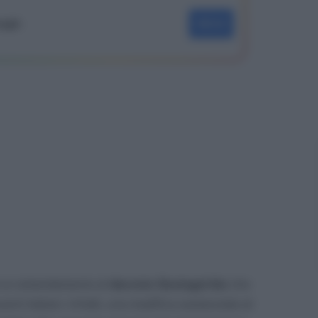
oogle
SEGUI
c’è un emendamento al
decreto Sostegni bis
che
enti italiani. Infatti, una modifica sostanziale al