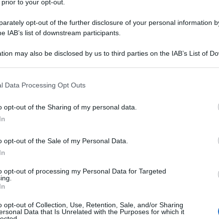
 prior to your opt-out.
Ciò in quanto non vi sono più i tempi per nuove ed
rately opt-out of the further disclosure of your personal information by
, atteso entro pochi giorni e comunque non oltre il
he IAB’s list of downstream participants.
tion may also be disclosed by us to third parties on the IAB’s List of 
 è ancora da confermare del tutto, i tempi sono
 that may further disclose it to other third parties.
ato – di un emendamento approvato al ddl di
 that this website/app uses one or more Google services and may gath
l Data Processing Opt Outs
su cui la Camera ha posto la fiducia nella seduta
including but not limited to your visit or usage behaviour. You may click 
 to Google and its third-party tags to use your data for below specifi
azzo Madama, per la conversione in legge entro una
o opt-out of the Sharing of my personal data.
ogle consent section.
In
o opt-out of the Sale of my Personal Data.
tralcio: che cosa cambia? Ecco le
In
to opt-out of processing my Personal Data for Targeted
ing.
egni bis, prevede dunque la rimodulazione dei
In
e scadute nel 2020 per gli istituti di pace fiscale.
o opt-out of Collection, Use, Retention, Sale, and/or Sharing
ne ter delle cartelle esattoriali
(articolo 3 del
ersonal Data that Is Unrelated with the Purposes for which it
lected.