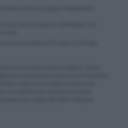
 contribuenti dovranno pagare integralmente:
che hanno avuto scadenza il 28 febbraio, il 31
bre 2021;
 hanno avuto scadenza il 31 marzo e il 31 luglio
gamento entro queste scadenze valgono i cinque
il pagamento dovrà dunque esservi entro il 6 dicembre
Pertanto, coloro che non pagano il dovuto nei
ione. Ecco perchè sono riavviate le consuete
ià pagate sono scalate dal debito rimanente.