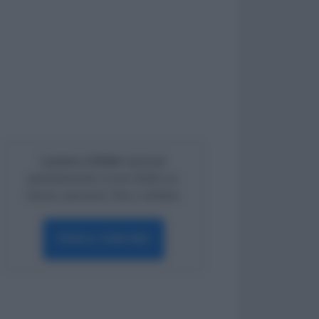
Lavoro e Diritti
risponde
gratuitamente ai tuoi dubbi su:
lavoro, pensioni, fisco, welfare.
PARLA CON NOI