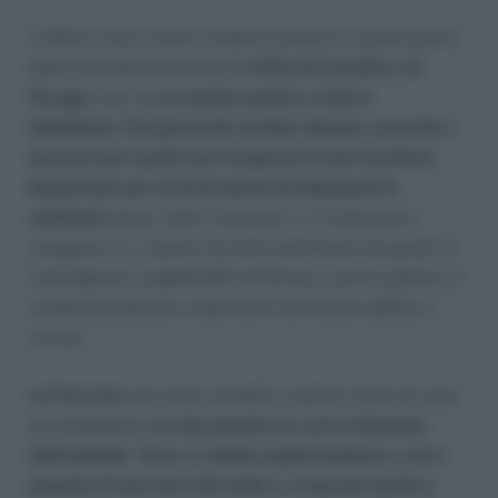
L’ultimo caso è stato scoperto proprio in questi giorni
dalla Guardia di Finanza di
Città di Castello e di
Perugi
a che, ha
arrestato quattro cinesi e
individuato 16 operai (di cui dieci donne) costretti a
lavorare per pochi euro al giorno in una struttura
industriale per la lavorazione di indumenti in
cashmere
dove, oltre a lavorarci, ci si dormiva e
mangiava, in camere da letto delimitate da pareti in
cartongesso, suppellettili di fortuna, servizi igienici in
condizioni pietose e topi morti nel locale adibito a
cucina.
La Foxconn,
per porre rimedio a questo stato di cose,
ha predisposto
un documento su carta intestata
dell’azienda “dove si chiede esplicitamente a chi è
assunto di non farsi del male e, si sprona anche a