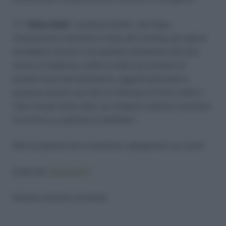
“Il “
China Daily”
sostiene inoltre, che dopo
l’assunzione e durante la fase del training, gli operai
sarebbero istruiti a non parlare all’esterno del loro
lavoro in fabbrica; inoltre è fatto loro divieto di
portare fuori dal dormitorio, oggetti personali e,
possono essere cacciati se rifiutano di finire tutto il
cibo che gli viene dato, se vengono sorpresi a parlare
tra di loro o a parlare al telefono”.
Beh se questa non è schiavitù, spiegatemi voi cos’è!
tratto da:
www.inail.it
Nessun articolo correlato