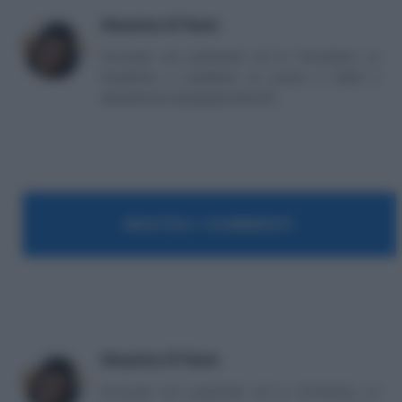
Massima Di Paolo
Avvocato non praticante ed ex formatrice, co
fondatrice e redattrice di Lavoro e Diritti e
attualmente impiegata nella PA.
MOSTRA I COMMENTI
Massima Di Paolo
Avvocato non praticante ed ex formatrice, co