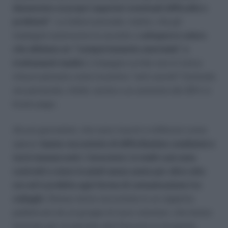
denunciare ai propri superiori eventuali difficoltà o
problemi”
. La lettera prevede, inoltre, che gli
impiegati autorizzino la società a s
ottoporre coloro
che abbiano un “‘comportamento anormale” a
trattamenti medici.
L’impegno scritto non è l’unica
misura pensata come incentivo “anti-suicidi”:l’azienda
sta pensando, infatti, anche a un aumento del 20% in
busta paga.
Alcuni giornalisti, che sono riusciti a infiltrarsi come
operai,
hanno raccontato di difficilissime condizioni e
turni massacranti. I lavoratori, in molti casi sono
costretti a stare in piedi senza sosta per oltre otto
ore ed è proibita ogni forma di comunicazione tra
colleghi
. Stessa storia raccontata in un rapporto
pubblicato da un gruppo di nove volontari, che hanno
lavorato per un periodo alla Foxconn in incognito.