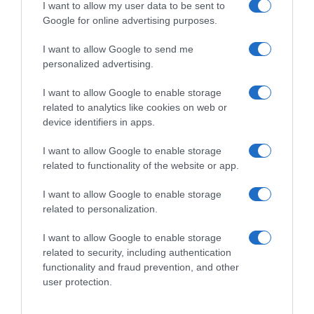
I want to allow my user data to be sent to
Google for online advertising purposes.
I want to allow Google to send me
personalized advertising.
I want to allow Google to enable storage
related to analytics like cookies on web or
device identifiers in apps.
Chi Siamo
Contatti
Redazione
Collabora
LinkedIn
I want to allow Google to enable storage
related to functionality of the website or app.
I want to allow Google to enable storage
related to personalization.
© 2026 Lavoro e Diritti
I want to allow Google to enable storage
Testata giornalistica registrata al Tribunale di Larino al n° 511 del 4
related to security, including authentication
agosto 2018 – Direttore Responsabile Antonio Maroscia
functionality and fraud prevention, and other
P. IVA 01669200709
user protection.