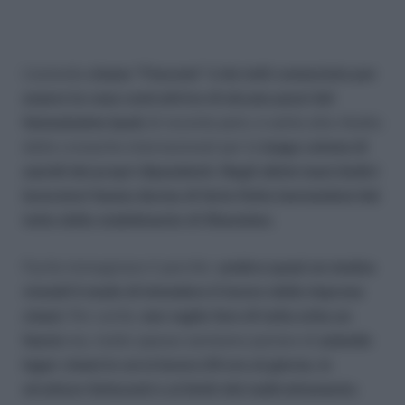
L’azienda
cinese “Foxconn” è da tutti conosciuta per
essere la casa costruttrice di alcune pezzi del
famosissimo Ipod;
di recente però, è salita alla ribalta
delle cronache internazionali per la
lunga catena di
suicidi dei propri dipendenti. Negli ultimi mesi dodici
lavoratori hanno deciso di farla finita lanciandosi dal
tetto dello stabilimento di Shenzhen.
Facile immaginare il perchè: s
embra quasi un modus
vivendi il modo di intendere il lavoro delle imprese
cinesi
. Per carità,
non voglio fare di tutta erba un
fascio
ma, molto spesso sentiamo parlare di
aziende
lager cinesi in cui si lavora 24 ore al giorno, in
strutture fatiscenti e ai limiti del maltrattamento
.