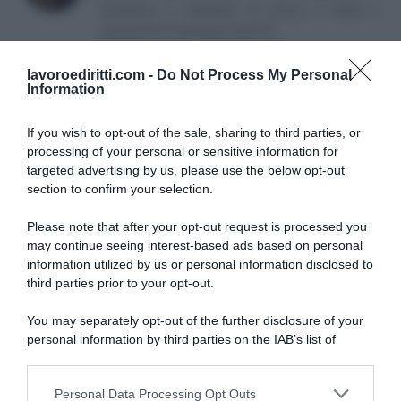
fondatrice e redattrice di Lavoro e Diritti e
attualmente impiegata nella PA.
lavoroediritti.com -
Do Not Process My Personal
Information
If you wish to opt-out of the sale, sharing to third parties, or
processing of your personal or sensitive information for
targeted advertising by us, please use the below opt-out
SULLO STESSO ARGOMENTO
section to confirm your selection.
Please note that after your opt-out request is processed you
NASpI con le dimissioni, via libera anche per chi lascia il
may continue seeing interest-based ads based on personal
lavoro a causa della violenza
information utilized by us or personal information disclosed to
third parties prior to your opt-out.
Incentivi alle imprese, arriva la riforma: ecco cosa
cambia dal 18 agosto 2026
You may separately opt-out of the further disclosure of your
personal information by third parties on the IAB’s list of
Vittime del lavoro, nel 2026 più sostegno alle famiglie:
downstream participants.
contributi e borse di studio Inail
Personal Data Processing Opt Outs
This information may also be disclosed by us to third parties