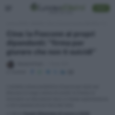
SEGUI
Lavoro e Diritti
»
Attualità
»
Cina: la Foxconn ai propri dipendenti: "firma per giurare che non ti suicidi"
Cina: la Foxconn ai propri
dipendenti: "firma per
giurare che non ti suicidi"
Massima Di Paolo
1 Giugno 2010
Condividi
L'aziedna cinese produttrice di perzzi per Ipod, per
bloccare la lunga catena di suicidi, fa firmare ai
lavoratori un documento dove si chiede esplicitamente
a chi è assunto di non farsi del male.
>> Vai al
Canale WhatsApp di Lavoro e Diritti