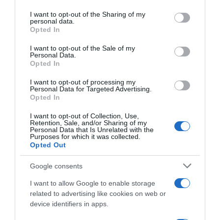
on the IAB’s List of Downstream Participants that may further
I want to opt-out of the Sharing of my
disclose it to other third parties.
Lavoro e Diritti
risponde gratuitamente ai tuoi
personal data.
Opted In
dubbi su: lavoro, pensioni, fisco, welfare.
Please note that this website/app uses one or more Google
services and may gather and store information including but
I want to opt-out of the Sale of my
Personal Data.
not limited to your visit or usage behaviour. You may click to
PARLA CON NOI
Opted In
grant or deny consent to Google and its third-party tags to
use your data for below specified purposes in below Google
I want to opt-out of processing my
consent section.
Personal Data for Targeted Advertising.
Opted In
I want to opt-out of Collection, Use,
Retention, Sale, and/or Sharing of my
Personal Data that Is Unrelated with the
Purposes for which it was collected.
Opted Out
Google consents
I want to allow Google to enable storage
related to advertising like cookies on web or
device identifiers in apps.