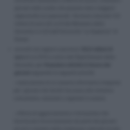
incontrare domanda e offerta di lavoro, orientare i
giovani nelle scelte che possono dare maggiori
opportunità occupazionali. Verranno stanziati 11,5
milioni di euro (di cui 9 dal Ministero della
Gioventù e e 2,5 dall’Università “La Sapienza” di
Roma)
accordi con regioni e province:
53,5 milioni di
euro
di cui 37,5 a carico del Dipartimento della
Gioventù, per
finanziare attività in favore dei
giovani
seguendo le seguenti priorità:
– realizzazione di un sistema informativo integrato
per i giovani che faciliti l’accesso alle iniziative
comunitarie, nazionali e regionali in essere;
– offerta di aggiornamento e formazione che
favoriscano l’avvicinamento da parte dei giovani
ad arti e mestieri della tradizione culturale locale;