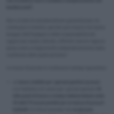
che la politica non li considera semplicemente dei
bamboccioni”.
Non si tratta di assistenzialismo generalizzato, ha
continuato il ministro, perché sono misure che hanno
bisogno dell’impegno e della responsabilità dei
ragazzi per essere attivate, affinchè ciascun ragazzo
possa avere un’opportunità indipendentemente dalla
condizione dalla quale proviene.”
Le misure illustrate in conferenza stampa riguardano:
un
lavoro stabile per i giovani genitori precari
,
con l’obiettivo di creare per i giovani genitori
10
mila posti di lavoro a tempo indeterminato (solo
10 mila??!! un pò pochini per la marea di precari
italiani!)
; la misura prevede che
un giovane