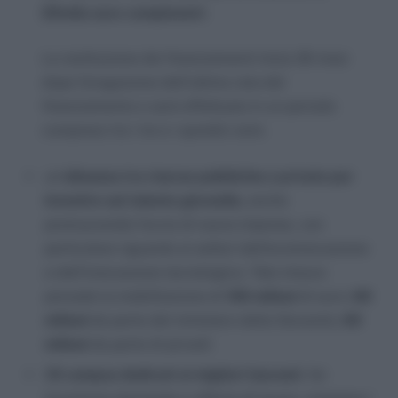
25mila euro complessivi
.
La restituzione dei finanziamenti inizia 30 mesi
dopo l’erogazione dell’ultima rata del
finanziamento e sarà effettuata in un periodo
compreso tra i tre e i quindici anni.
un’
alleanza tra risorse pubbliche e private per
investire sul talento giovanile,
anche
promuovendo l’avvio di nuove imprese, con
particolare riguardo ai settori dell’ecoinnovazione
e dell’innovazione tecnologica. Tale misura
prevede la mobilitazione di
100 milioni
di euro (
40
milioni
da parte del ministero della Gioventù,
60
milioni
da parte di privati)
2
0 campus dedicati ai migliori laureati
, far