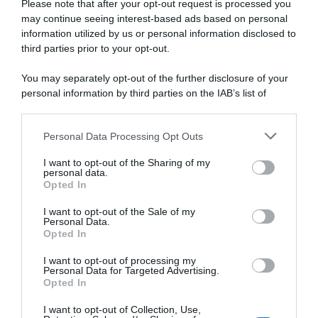
Please note that after your opt-out request is processed you
NASpI con le dimissioni, via libera anche per chi lascia il
may continue seeing interest-based ads based on personal
lavoro a causa della violenza
information utilized by us or personal information disclosed to
third parties prior to your opt-out.
Incentivi alle imprese, arriva la riforma: ecco cosa
cambia dal 18 agosto 2026
You may separately opt-out of the further disclosure of your
personal information by third parties on the IAB’s list of
Vittime del lavoro, nel 2026 più sostegno alle famiglie:
downstream participants.
contributi e borse di studio Inail
Personal Data Processing Opt Outs
This information may also be disclosed by us to third parties
on the IAB’s List of Downstream Participants that may further
I want to opt-out of the Sharing of my
Lavoro e Diritti
risponde gratuitamente ai tuoi
disclose it to other third parties.
personal data.
dubbi su: lavoro, pensioni, fisco, welfare.
Opted In
Please note that this website/app uses one or more Google
services and may gather and store information including but
I want to opt-out of the Sale of my
Personal Data.
not limited to your visit or usage behaviour. You may click to
PARLA CON NOI
Opted In
grant or deny consent to Google and its third-party tags to
use your data for below specified purposes in below Google
I want to opt-out of processing my
consent section.
Personal Data for Targeted Advertising.
Opted In
I want to opt-out of Collection, Use,