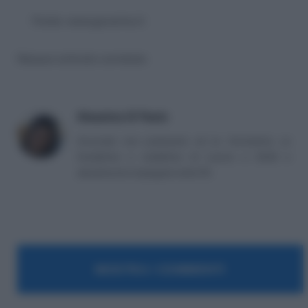
Fonte: www.governo.it
Nessun articolo correlato
Massima Di Paolo
Avvocato non praticante ed ex formatrice, co
fondatrice e redattrice di Lavoro e Diritti e
attualmente impiegata nella PA.
MOSTRA I COMMENTI