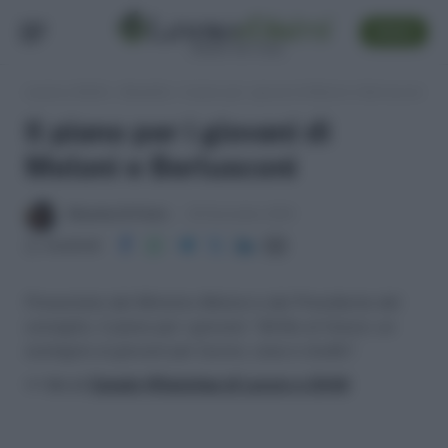
SEGUI
Lavoro e Diritti
»
Attualità
»
Il piano per i giovani di Meloni e Berlusconi
Il piano per i giovani di
Meloni e Berlusconi
Massima Di Paolo
25 Novembre 2010
Condividi
Presentato dal Ministro Meloni e dal Presidente del
consiglio, il piano per i giovani: “diritto al futuro: un
sostegno ai giovani per lavoro, casa e studio”.
>> Vai al
Canale WhatsApp di Lavoro e Diritti