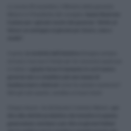
Lo scorso 24 novembre, il Ministro della gioventù
Meloni e il Presidente del consiglio,
hanno illustrato
il piano per i giovani varato dal governo: “diritto al
futuro: un sostegno ai giovani per lavoro, casa e
studio”
.
A parte,
la tardività dell’iniziativa
(bisogna sempre
arrivare a toccare il fondo per far smuovere qualcosa
in Italia), è
giunto forse il momento in cui il nostro
governo non ci considera più una massa di
bamboccioni e sfaticati
come ha sempre sostenuto?
Beh già solo questo, sarebbe un buon inizio!
Cinque misure – ha dichiarato il ministro Meloni –
per
dire alle attività produttive che investire in questa
generazione conviene e per dire ai giovani italiani