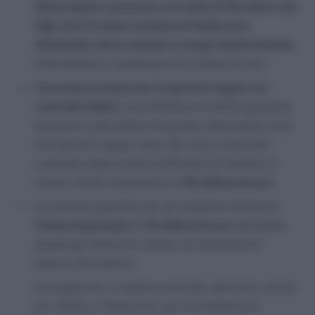
disoccupato o precario con meno di 35 anni e con
figli
,
porti in dote un bonus di 5mila euro
all’azienda che lo assume a tempo indeterminato.
Stanziamento complessivo 51 milioni di euro.
l’accesso al mutuo per le giovani coppie con
contratti atipici
; con l’obiettivo di offrire garanzie
bancarie e permettere l’acquisto della prima casa
alle giovani coppie under 35, che a causa del
contratto atipico hanno difficoltà ad ottenere il
mutuo. Fondo di garanzia di
50 milioni di euro
.
un prestito garantito per gli studenti meritevoli.
Fondo di garanzia
di
19 milioni di euro
attivabile
presso gli istituti di credito che decidono di
aderire all’inizativa.
Le erogazioni, a cadenza annuale, potranno variare
tra i 3mila e i 5mila euro, per un massimo di