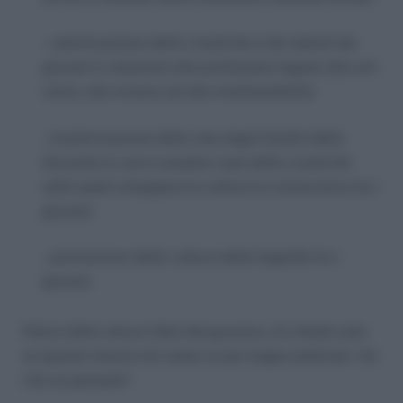
– valorizzazione della creatività e dei talenti dei
giovani in relazione alle professioni legate alle arti
visive, alla musica ed alla multimedialità;
– trasformazione della rete degli Ostelli della
Gioventù in vere e proprie case della creatività
nelle quali sviluppare la cultura la conoscenza tra i
giovani;
– promozione della cultura della legalità tra i
giovani.
Felice dello sforzo fatto dal governo, mi chiedo solo
se queste misure non siano un pò troppo settoriali. Voi
che ne pensate?