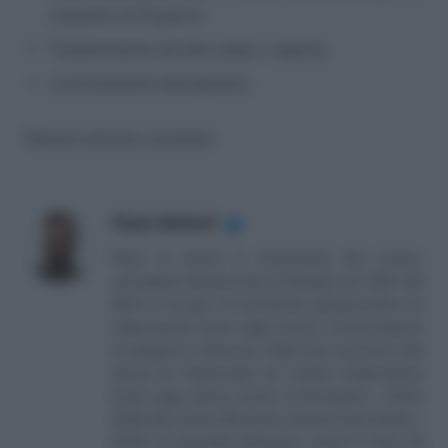
massimo di 10 giorni;
Trasferimento ad altra sede o reparto;
Licenziamento disciplinare.
Nessun articolo correlato
Paolo Ballanti
✔
Dopo la laurea in Consulente del Lavoro,
conseguita all’Università di Bologna nel 2012, dal
2014 si occupa di consulenza giuslavoristica ed
elaborazione buste paga presso un’associazione
di categoria in Ravenna. Negli anni successivi alla
laurea ha frequentato tre master: Elaborazione
buste paga (Ipsoa scuola di formazione – 2014);
Diritto del Lavoro (Business school Il Sole 24 Ore –
2015); Hr specialist (Business school Il Sole 24