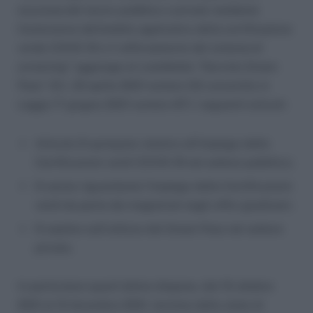
sicurezza del lavoro pubblico e privato mediante
l’estensione dell’ambito applicativo della certificazione
verde COVID-19 e il rafforzamento del sistema di
screening
” aggiunge al cosiddetto “Decreto Green
Pass” (D.l. 22 aprile 2021 numero 52 convertito in
Legge 17 giugno 2021 numero 87) i seguenti articoli:
Articolo 9-
quinquies
relativo all’impiego delle
Certificazioni verdi COVID-19 nel settore pubblico;
9-
sexies
riguardante l’impiego delle Certificazioni
verdi da parte dei magistrati negli uffici giudiziari;
9-
septies
sull’utilizzo del Green Pass nel settore
privato.
In particolare quest’ultimo dispone, dal 15 ottobre
2021 al 31 dicembre 2021, termine dello stato di