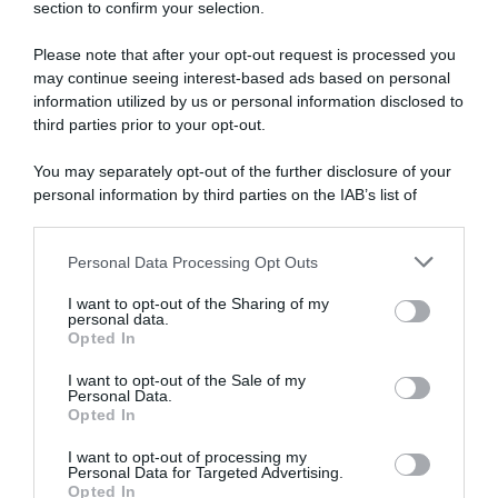
section to confirm your selection.
SULLO STESSO ARGOMENTO
Please note that after your opt-out request is processed you
may continue seeing interest-based ads based on personal
Vittime del lavoro, nel 2026 più sostegno alle famiglie:
information utilized by us or personal information disclosed to
contributi e borse di studio Inail
third parties prior to your opt-out.
Pagamenti INPS agosto 2026, calendario aggiornato:
You may separately opt-out of the further disclosure of your
quando arrivano Assegno Unico, ADI e NASpI
personal information by third parties on the IAB’s list of
downstream participants.
Carta d’identità cartacea, dal 3 agosto cambia (quasi)
tutto: ecco quando non vale più
Personal Data Processing Opt Outs
This information may also be disclosed by us to third parties
on the IAB’s List of Downstream Participants that may further
I want to opt-out of the Sharing of my
disclose it to other third parties.
personal data.
Lavoro e Diritti
risponde gratuitamente ai tuoi
Opted In
Please note that this website/app uses one or more Google
dubbi su: lavoro, pensioni, fisco, welfare.
services and may gather and store information including but
I want to opt-out of the Sale of my
Personal Data.
not limited to your visit or usage behaviour. You may click to
Opted In
grant or deny consent to Google and its third-party tags to
PARLA CON NOI
use your data for below specified purposes in below Google
I want to opt-out of processing my
consent section.
Personal Data for Targeted Advertising.
Opted In