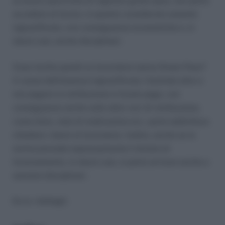
al lavoro sprovvisto di regolare green pass, non potrà
accedere al lavoro, in quanto considerato assente
ingiustificato, con conseguenze economiche e, in
taluni casi, anche disciplinari.
Cosa rischia quindi un lavoratore senza Green Pass?
A causa dell’assenza ingiustificata, l’azienda oltre a
non pagare la retribuzione in busta paga, con
conseguenze anche sulle altre voci di retribuzione,
come ferie, ratei di tredicesima ecc. potrà addirittura
chiedere i danni al lavoratore. Inoltre, anche se la
norma prevede espressamente il divieto di
licenziamento, in taluni casi, si potrà arrivare anche a
sanzioni disciplinari.
Ecco i dettagli.