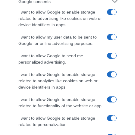
Google consents
I want to allow Google to enable storage
related to advertising like cookies on web or
device identifiers in apps.
I want to allow my user data to be sent to
Google for online advertising purposes.
I want to allow Google to send me
personalized advertising.
I want to allow Google to enable storage
related to analytics like cookies on web or
device identifiers in apps.
I want to allow Google to enable storage
Chi Siamo
Contatti
Redazione
Collabora
LinkedIn
related to functionality of the website or app.
I want to allow Google to enable storage
related to personalization.