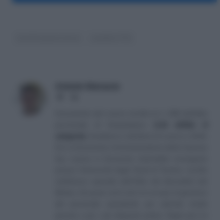
Certificazione Unica
modello 770
Antonio Maroscia
Website
LinkedIn
Consulente del Lavoro iscritto al n. 238 dell'albo
provinciale di Campobasso
[
Link all'albo di
categoria
]
, fondatore e direttore di Lavoro e Diritti.
D.U. in Economia e Amministrazione delle Imprese
(eq. Laurea in Economia Aziendale) conseguito
presso l'Università degli Studi di Teramo. Iscritto
nell'elenco speciale dell'Albo dei Giornalisti del
Molise. Da quasi venti anni mi occupo di gestione
del personale soprattutto per aziende medio
piccole e per i più disparati settori. Negli anni mi