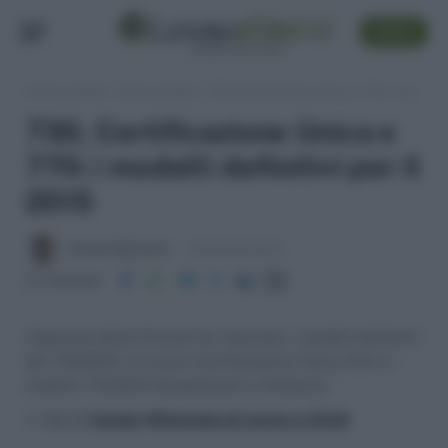
SEGUI
Lavoro e Diritti
»
Fisco e Tasse
»
730, Certificazione Unica e 770: i modelli definitivi per il 2015
730, Certificazione Unica e
770: i modelli definitivi per il
2015
Antonio Maroscia
20 Gennaio 2015
Condividi
L’Agenzia delle Entrate ha rilasciato i modelli definitivi
del 730/2015, la nuova Certificazione Unica (CU) e i
modelli 770/2015 Semplificato e Ordinario
>> Vai al
Canale WhatsApp di Lavoro e Diritti