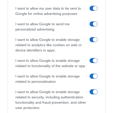
I want to allow my user data to be sent to
Google for online advertising purposes.
I want to allow Google to send me
personalized advertising.
I want to allow Google to enable storage
related to analytics like cookies on web or
device identifiers in apps.
Chi Siamo
Contatti
Redazione
Collabora
LinkedIn
I want to allow Google to enable storage
related to functionality of the website or app.
I want to allow Google to enable storage
related to personalization.
© 2026 Lavoro e Diritti
I want to allow Google to enable storage
Testata giornalistica registrata al Tribunale di Larino al n° 511 del 4
related to security, including authentication
agosto 2018 – Direttore Responsabile Antonio Maroscia
functionality and fraud prevention, and other
P. IVA 01669200709
user protection.