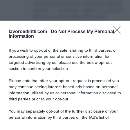
sono specializzato anche in Previdenza e Welfare,
aiutando e informando migliaia di lavoratori
attraverso il sito e i canali social collegati.
lavoroediritti.com -
Do Not Process My Personal
Information
If you wish to opt-out of the sale, sharing to third parties, or
processing of your personal or sensitive information for
targeted advertising by us, please use the below opt-out
SULLO STESSO ARGOMENTO
section to confirm your selection.
Please note that after your opt-out request is processed you
NASpI con le dimissioni, via libera anche per chi lascia il
may continue seeing interest-based ads based on personal
lavoro a causa della violenza
information utilized by us or personal information disclosed to
third parties prior to your opt-out.
Incentivi alle imprese, arriva la riforma: ecco cosa
cambia dal 18 agosto 2026
You may separately opt-out of the further disclosure of your
personal information by third parties on the IAB’s list of
Vittime del lavoro, nel 2026 più sostegno alle famiglie:
downstream participants.
contributi e borse di studio Inail