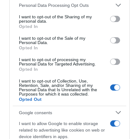
Personal Data Processing Opt Outs
This information may also be disclosed by us to third parties
on the IAB’s List of Downstream Participants that may further
I want to opt-out of the Sharing of my
disclose it to other third parties.
Lavoro e Diritti
risponde gratuitamente ai tuoi
personal data.
Opted In
dubbi su: lavoro, pensioni, fisco, welfare.
Please note that this website/app uses one or more Google
services and may gather and store information including but
I want to opt-out of the Sale of my
Personal Data.
not limited to your visit or usage behaviour. You may click to
PARLA CON NOI
Opted In
grant or deny consent to Google and its third-party tags to
use your data for below specified purposes in below Google
I want to opt-out of processing my
consent section.
Personal Data for Targeted Advertising.
Opted In
I want to opt-out of Collection, Use,
Retention, Sale, and/or Sharing of my
Personal Data that Is Unrelated with the
Purposes for which it was collected.
Opted Out
Google consents
I want to allow Google to enable storage
related to advertising like cookies on web or
device identifiers in apps.