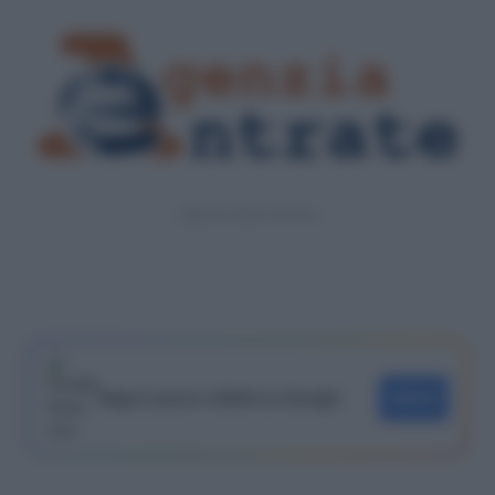
Agenzia delle Entrate
Segui Lavoro e Diritti su Google
SEGUI