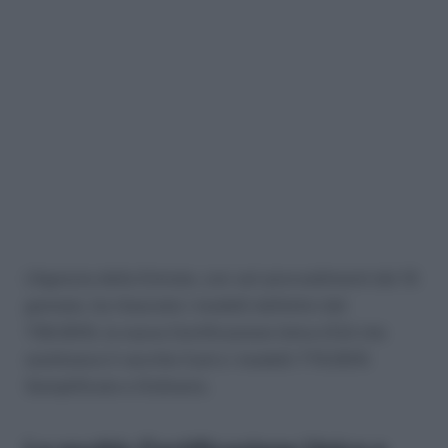
L’Agenzia delle Entrate, con vari provvedimenti del 15
gennaio, ha rilasciato i modelli definitivi del
730/2015, la nuova Certificazione Unica (CU) che
sostituisce il vecchio Cud e i modelli 770/2015
Semplificato e Ordinario.