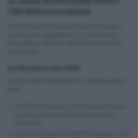
Le novità: Certificazione Unica e
730/2015 precompilato
Le novità quest’anno saranno davvero numerose e
riguarderanno soprattutto la Cu, o Certificazione
Unica 2015 e il 730/2015. Vediamo brevemente di
cosa di tratta.
Certificazione Unica 2015
Il nuovo modello, denominato CU, prenderà quindi il
posto:
del CUD da rilasciare a cura del datore di lavoro,
ovvero la certificazione dei redditi da lavoro
dipendente;
della certificazione dei redditi da rilasciare a cura