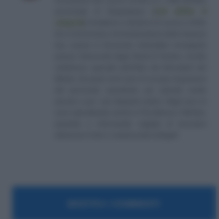
Consulente del Lavoro iscritto al n. 238 dell'albo
provinciale di Campobasso
[
Link all'albo di
categoria
]
, fondatore e direttore di Lavoro e Diritti.
D.U. in Economia e Amministrazione delle Imprese
(eq. Laurea in Economia Aziendale) conseguito
presso l'Università degli Studi di Teramo. Iscritto
nell'elenco speciale dell'Albo dei Giornalisti del
Molise. Da quasi venti anni mi occupo di gestione
del personale soprattutto per aziende medio
piccole e per i più disparati settori. Negli anni mi
sono specializzato anche in Previdenza e Welfare,
aiutando e informando migliaia di lavoratori
attraverso il sito e i canali social collegati.
MOSTRA I COMMENTI