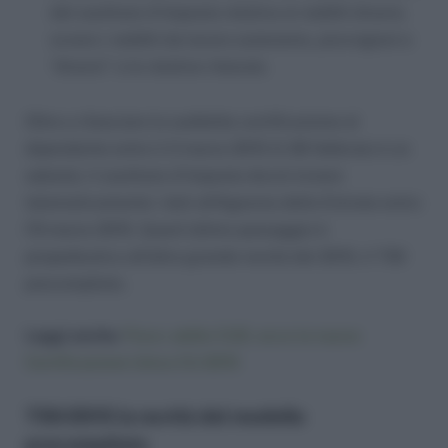
del sostituto d’imposta relativa ai redditi diversi,
ovvero i redditi da lavoro autonomo, provvigioni e
“diversi” e le relative ritenute.
Oltre a rilasciare la suddetta certificazione al
dipendente entro il 2 marzo 2015 (il 28 febbraio è un
sabato), il sostituto d’imposta dovrà inviare
telematicamente i dati all’Agenzia delle Entrate entro
l’8 marzo 2015. Quest’ultimo passaggio è
propedeutico all’altra grande novità del 2015, il 730
precompilato.
Leggi anche:
Fisco: addio CUD, ecco la nuova
Certificazione Unica CU 2015
730/2015 la novità del modello
precompilato