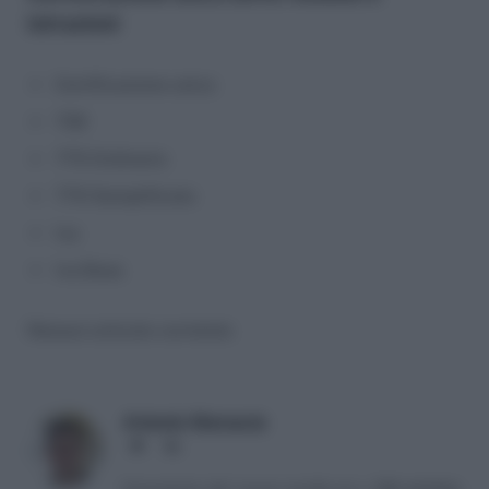
istruzioni
Certificazione unica
730
770 Ordinario
770 Semplificato
Iva
Iva Base
Nessun articolo correlato
Antonio Maroscia
Website
LinkedIn