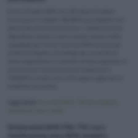
Entro il 15 aprile 2015 circa 20 milioni di italiani
riceveranno il modello 730/2015 precompilato con i
dati relativi al nucleo familiare e i redditi da lavoro
dipendente. Quindi vi sarà un primo calcolo valido
soprattutto per chi nel corso del 2014 ha avuto più
sostituti d’imposta, ad esempio per un periodo di
lavoro dipendente e un periodo di disoccupazione. A
questo punto il lavoratore potrà confermare il
730/2015 e inviarlo così com’è oppure apportare le
modifiche necessarie.
Leggi anche:
Al via dal 2015 il 730 precompilato,
vediamo di cosa si tratta
Dichiarazioni 2015 (730, 770, Iva) e
Certificazione unica 2015: modelli e