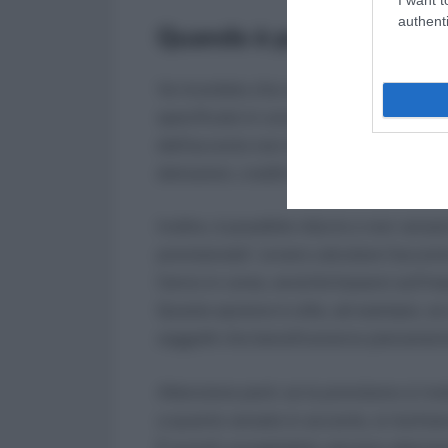
authenti
Quando è possibile non 
Va ricordato che non tutti i contribuen
specificato in una FAQ sul 730 dell’Ag
dell’acconto non è dovuto se l’imposta 
detrazioni, crediti d’imposta e ritenute)
Inoltre, è possibile ridurre o non vers
previsionale”, ovvero calcolare l’accon
l’anno in corso, anziché basarsi sull’i
Questa opzione è utile, ad esempio, se s
soggetti che beneficeranno pienament
Attenzione però: se la previsione si riv
a quanto versato in acconto, si rischia
È quindi consigliabile valutare attenta