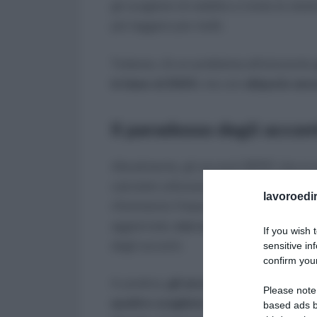
gli scaglioni di reddito e rivisto le rel
più leggero per molti.
Tuttavia, c’è un problema all’orizzonte:
in base al 2024
, ma con
aliquote anc
Il paradosso degli accont
Attualmente, gli acconti IRPEF che si
calcolati utilizzando il sistema del “me
lavoroedir
riferimento l’imposta dovuta l’anno pr
aggiornate,
non sono ancora state res
If you wish 
degli acconti.
sensitive in
confirm your
In pratica,
gli acconti IRPEF 2025 risc
Please note
quattro scaglioni
, con il risultato che
based ads b