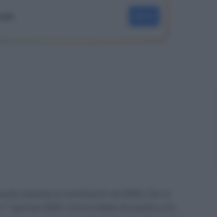
oogle
SEGUI
evole sorpresa ai contribuenti nel 2025. Con la
l 1° gennaio 2024, che ha ridotto da quattro a tre