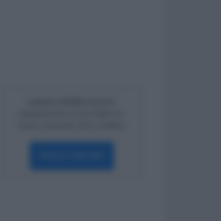
Lavoro e Diritti
risponde
gratuitamente ai tuoi dubbi su:
lavoro, pensioni, fisco, welfare.
PARLA CON NOI