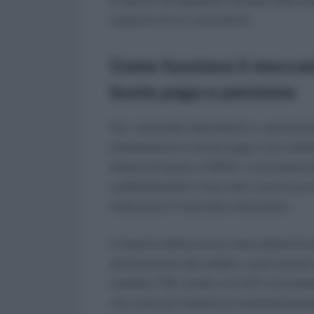
supporto di un consulente.
Come funziona il meccan
busta paga e pensione
Per i lavoratori dipendenti e i pensiona
direttamente in busta paga o sul cedolin
datore di lavoro o l’INPS – a occuparsi
suddividendoli in due rate: il primo a
ordinaria) e il secondo a dicembre.
L’importo dell’acconto viene determinat
dichiarazione dei redditi, e può variare
modello 730, infatti, è il CAF o il prof
che verrà poi trattenuto automaticament