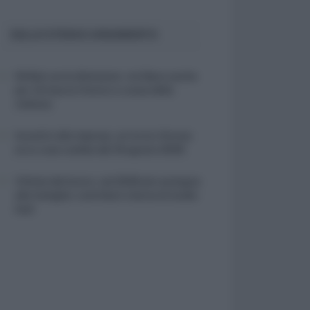
SULLO STESSO ARGOMENTO
NASpI con le dimissioni, via libera anche
per chi lascia il lavoro a causa della
violenza
Incentivi alle imprese, arriva la riforma:
ecco cosa cambia dal 18 agosto 2026
Vittime del lavoro, nel 2026 più sostegno
alle famiglie: contributi e borse di studio
Inail