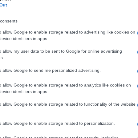
Out
to, ma un peso inutile per le tasche dei
consents
o allow Google to enable storage related to advertising like cookies on
mativo
evice identifiers in apps.
o allow my user data to be sent to Google for online advertising
bbe un aggiornamento delle regole per il calcolo
s.
ove aliquote IRPEF a tre scaglioni già in vigore
potrebbe intervenire nei prossimi mesi con una norma
to allow Google to send me personalized advertising.
olo corretto già a partire dalla prossima
o allow Google to enable storage related to analytics like cookies on
evice identifiers in apps.
ti rischiano di pagare anticipi più alti
, per poi
o allow Google to enable storage related to functionality of the website
uando si effettuerà il conguaglio finale. Un
a di penalizzare soprattutto i lavoratori autonomi, i
o allow Google to enable storage related to personalization.
anno un sostituto d’imposta.
o allow Google to enable storage related to security, including