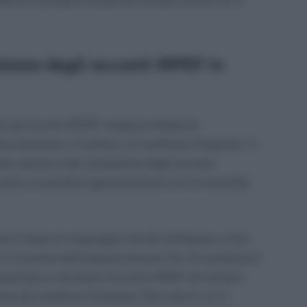
ismo degli acconti IRPEF in
ti, gli acconti IRPEF vengono trattenuti
o pensione. In pratica, è il sostituto d’imposta – il
 del calcolo e del versamento degli acconti,
cconto a novembre (generalmente con la mensilità
o in base al conguaglio fiscale effettuato a fine
 in funzione dell’imposta dovuta. Per chi presenta il
essionista a calcolare l’acconto IRPEF da versare,
e dal sostituto d’imposta. Nel caso in cui il