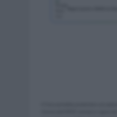
Segui Lavoro e Diritti su G
Il Fisco potrebbe presentare una spiac
riforma dell’IRPEF entrata in vigore da