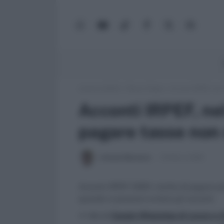
WhatsApp
YouTube
TikTok
Facebook
X
Google
(Twitter)
News
Lavoro e Diritti
»
Fisco e Tasse
»
Acconti IRPEF, nel 
Acconti IRPEF, nel 
pagare tasse non
Antonio Maroscia
25 Marzo 2025
Acconti IRPEF 2025: rischio di pagare pi
quando si possono evitare gli acconti.
>> Vai al
Canale WhatsApp di Lavoro e Di