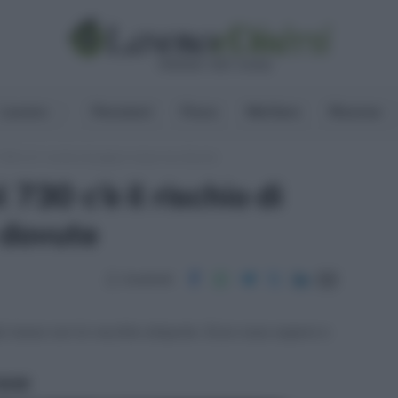
Lavoro
Pensioni
Fisco
Welfare
Risorse
730 c’è il rischio di pagare tasse non dovute
730 c’è il rischio di
 dovute
Condividi
ù tasse con le vecchie aliquote. Ecco cosa sapere e
ritti