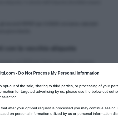
ative aliquote, il calcolo dell’imposta dovrebbe essere
gli acconti IRPEF per il 2025 verranno calcolati
ora provvisorie
.
i con le vecchie aliquote
 versano nel 2024 per l’anno successivo vengono
todo storico”. Ciò significa che si prende a
itti.com -
Do Not Process My Personal Information
ecedente. Ma nel 2024 le aliquote IRPEF, pur
e definitive
dal legislatore ai fini del ricalcolo
to opt-out of the sale, sharing to third parties, or processing of your per
formation for targeted advertising by us, please use the below opt-out s
 selection.
hiano di essere calcolati sulle vecchie aliquote a
 that after your opt-out request is processed you may continue seeing i
molti contribuenti potrebbero versare più del
ased on personal information utilized by us or personal information dis