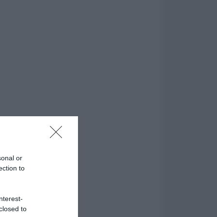
sonal or
ection to
nterest-
closed to