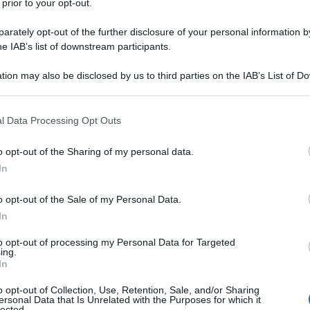
 prior to your opt-out.
esperti e operatori del settore, ma che al momento
dimento normativo.
rately opt-out of the further disclosure of your personal information by
he IAB’s list of downstream participants.
uanto potremmo “perdere”
tion may also be disclosed by us to third parties on the IAB’s List of 
 that may further disclose it to other third parties.
onsideriamo un esempio semplificato. Immaginiamo
 that this website/app uses one or more Google services and may gath
l Data Processing Opt Outs
bile annuo di
35.000 euro
.
including but not limited to your visit or usage behaviour. You may click 
 to Google and its third-party tags to use your data for below specifi
o opt-out of the Sharing of my personal data.
ogle consent section.
lioni
(usate per il calcolo degli acconti), questo
In
lorda di circa
8.440 euro
.
o opt-out of the Sale of my Personal Data.
 scaglioni), l’imposta scenderebbe a circa
8.200
In
to opt-out of processing my Personal Data for Targeted
ing.
In
iano di essere versati in anticipo con gli acconti del
el 2026.
o opt-out of Collection, Use, Retention, Sale, and/or Sharing
ersonal Data that Is Unrelated with the Purposes for which it
 per milioni di contribuenti, potrebbe trasformarsi
lected.