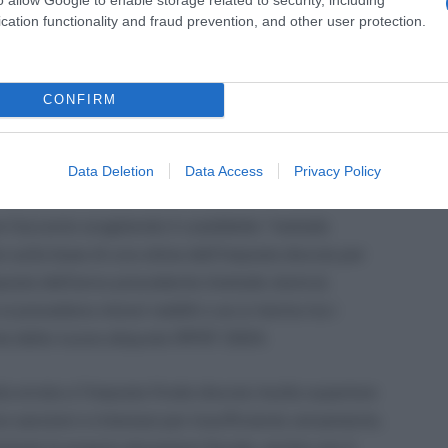
cation functionality and fraud prevention, and other user protection.
pagare gli acconti IRPEF
ti sono obbligati a versare gli acconti IRPEF. Come
CONFIRM
enzia delle Entrate del 2024, il pagamento
dovuta per l’anno precedente (al netto di
Data Deletion
Data Access
Privacy Policy
 risulta inferiore a 51,65 euro.
are l’acconto scegliendo il cosiddetto “metodo
to sulla base di una stima dell’imposta dovuta per
mposta dell’anno precedente (metodo storico).
i prevedono minori redditi o se si rientra tra i
e delle nuove aliquote IRPEF 2024.
ela errata e l’imposta finale dovuta risulta superiore
no sanzioni e interessi per insufficiente versamento.
mente la propria situazione fiscale, anche con il