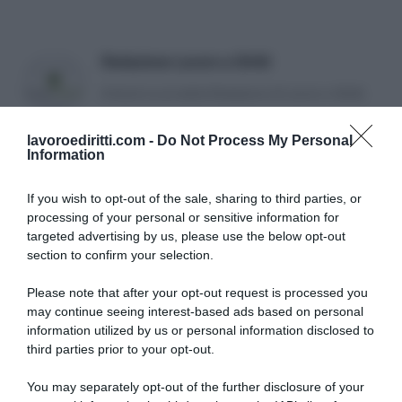
Redazione Lavoro e Diritti
Articoli a cura della Redazione di Lavoro e Diritti.
lavoroediritti.com -
Do Not Process My Personal
Information
If you wish to opt-out of the sale, sharing to third parties, or
processing of your personal or sensitive information for
targeted advertising by us, please use the below opt-out
SULLO STESSO ARGOMENTO
section to confirm your selection.
Please note that after your opt-out request is processed you
NASpI con le dimissioni, via libera anche per chi lascia il
may continue seeing interest-based ads based on personal
lavoro a causa della violenza
information utilized by us or personal information disclosed to
third parties prior to your opt-out.
Incentivi alle imprese, arriva la riforma: ecco cosa
cambia dal 18 agosto 2026
You may separately opt-out of the further disclosure of your