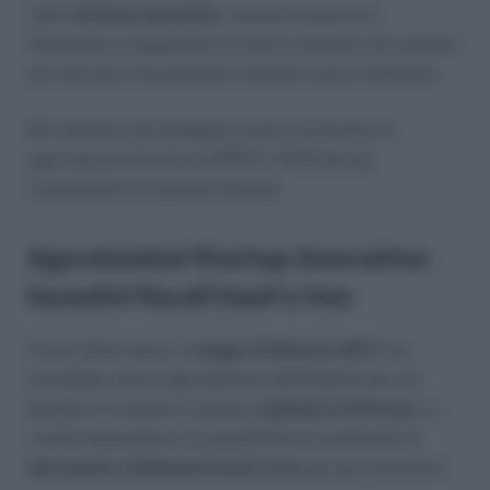
nelle
startup innovative
. Questa iniziativa è
finalizzata a supportare le nuove imprese che entrano
nel mercato che potranno ottenere nuovi investitori.
Ma vediamo nel dettaglio come funzionano le
agevolazioni fiscali su IRPEF e IRES per gli
investimenti in imprese Startup.
Agevolazioni Startup Innovative:
incentivi fiscali Irpef e Ires
Come detto sopra, la
legge di bilancio 2017
, ha
introdotto nuove agevolazioni permanenti per chi
decide di investire il proprio
capitale in Startup
. La
novità importante è la possibilità di aumentare la
detrazioni e deduzioni Irpef e Ires
per gli investitori.