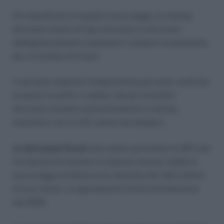
Per beneficiare di questa nuova legge, le startup
dovranno essere di tipo innovativo e dovranno
obbligatoriamente mantenere il proprio investimento
per un minimo di 3 anni.
Il secondo requisito fondamentale per poter usufruire
di questi incentivi, e quello che gli investitori
dovranno investire esclusivamente in startup
innovative con un alto valore tecnologico.
Le detrazioni fiscali
sono state aumentate al 30% per
chi decide di investire in imprese stratup. Infatti la
nuova legge di bilancio ha stanziato ben 18,5 milioni
di euro l’anno. Le agevolazioni fiscali termineranno
nel 2025.