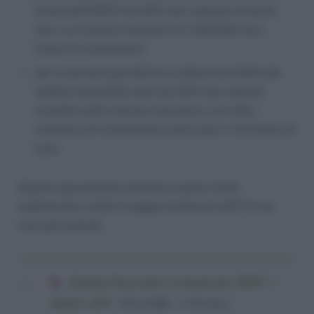
lorda dall’IRPEF del 30% del capitale investito
fino a un importo massimo di 1.000,000 euro
l’anno di investimenti.
per le persone giuridiche la deduzione IRES dal
reddito imponibile sale dal 30% del capitale
investito nelle startup innovative, con tetto
massimo di investimento annuo pari a 1,8 milioni di
euro.
Queste agevolazioni potranno essere fruite
stabilmente: infatti la legge di bilancio 2017 le ha
rese permanenti.
Startup Innovative Comunicato MEF 2
ottobre 2017
(85,6 KiB, 1.136 hits)