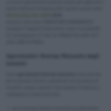
Le nuove agevolazioni possono essere già applicate a
partire dell’anno d’imposta 2017, quindi inserite nella
dichiarazione dei redditi
2018
.
[amazon_link asins=’8820376873,8809806301′
template=’CopyOf-ProductGrid’ store=’lavoediri09-
21′ marketplace=’IT’ link_id=’236e6742-aa6b-11e7-
a21a-c38f7e17f55e’]
Agevolazioni Startup: Riassunto degli
incentivi
Quali
agevolazioni Startup Innovative
sono previste
per le persone fisiche e giuridiche che decidono di
investire i propri capitali in tali imprese? Andiamo a
riepilogare le misure previste:
per le persone fisiche è prevista una detrazione