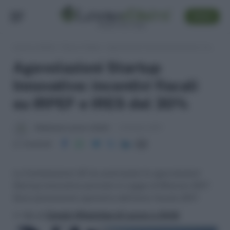
SEGUI
Lavoro e Diritti
»
Fisco e Tasse
»
Agevolazioni Startup Innovative: incentivi fiscali su IRPEF e IRES del 30%
Agevolazioni Startup
Innovative: incentivi fiscali
su IRPEF e IRES del 30%
Redazione Lavoro e Diritti
6 Ottobre 2017
Condividi
La Commissione UE ha autorizzato le agevolazioni
Startup innovative previste in Legge di Bilancio 2017.
Sono pienamente operative dall'anno fiscale 2017.
>> Vai al
Canale WhatsApp di Lavoro e Diritti