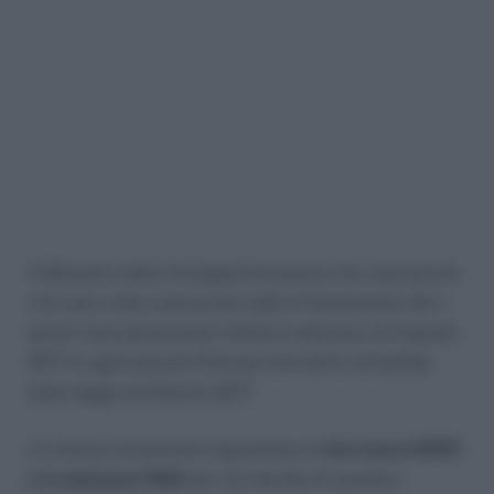
Il Ministero dello Sviluppo Economico ha comunicato
che sono state autorizzate dalla Commissione UE e
quindi rese pienamente effettive dall’anno di imposta
2017 le agevolazioni Startup Innovative introdotte
nella legge di bilancio 2017.
Le misure incentivanti riguardano le
detrazioni IRPEF
e le deduzioni IRES
per chi decide di investire