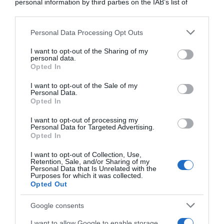
personal information by third parties on the IAB’s list of
Vittime del lavoro, nel 2026 più sostegno alle famiglie:
downstream participants.
contributi e borse di studio Inail
Personal Data Processing Opt Outs
This information may also be disclosed by us to third parties
on the IAB’s List of Downstream Participants that may further
I want to opt-out of the Sharing of my
Lavoro e Diritti
risponde gratuitamente ai tuoi
disclose it to other third parties.
personal data.
dubbi su: lavoro, pensioni, fisco, welfare.
Opted In
Please note that this website/app uses one or more Google
services and may gather and store information including but
I want to opt-out of the Sale of my
Personal Data.
not limited to your visit or usage behaviour. You may click to
PARLA CON NOI
Opted In
grant or deny consent to Google and its third-party tags to
use your data for below specified purposes in below Google
I want to opt-out of processing my
consent section.
Personal Data for Targeted Advertising.
Opted In
I want to opt-out of Collection, Use,
Retention, Sale, and/or Sharing of my
Personal Data that Is Unrelated with the
Purposes for which it was collected.
Opted Out
Google consents
I want to allow Google to enable storage