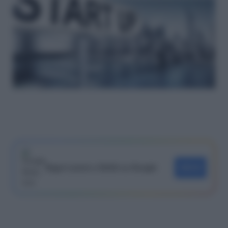
Segui Lavoro e Diritti su Google
SEGUI