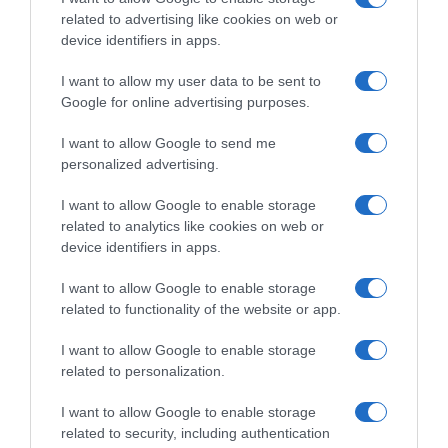
related to advertising like cookies on web or
device identifiers in apps.
I want to allow my user data to be sent to
Google for online advertising purposes.
I want to allow Google to send me
personalized advertising.
I want to allow Google to enable storage
related to analytics like cookies on web or
device identifiers in apps.
Chi Siamo
Contatti
Redazione
Collabora
LinkedIn
I want to allow Google to enable storage
related to functionality of the website or app.
I want to allow Google to enable storage
related to personalization.
© 2026 Lavoro e Diritti
I want to allow Google to enable storage
Testata giornalistica registrata al Tribunale di Larino al n° 511 del 4
related to security, including authentication
agosto 2018 – Direttore Responsabile Antonio Maroscia