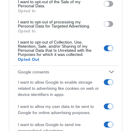
services and may gather and store information including but
I want to opt-out of the Sale of my
Personal Data.
not limited to your visit or usage behaviour. You may click to
Opted In
grant or deny consent to Google and its third-party tags to
PARLA CON NOI
use your data for below specified purposes in below Google
I want to opt-out of processing my
consent section.
Personal Data for Targeted Advertising.
Opted In
I want to opt-out of Collection, Use,
Retention, Sale, and/or Sharing of my
Personal Data that Is Unrelated with the
Purposes for which it was collected.
Opted Out
Google consents
I want to allow Google to enable storage
related to advertising like cookies on web or
device identifiers in apps.
I want to allow my user data to be sent to
Google for online advertising purposes.
I want to allow Google to send me
personalized advertising.