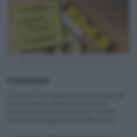
Bonus ristrutturazioni edilizie, nuova guida delle Entrate
Conclusioni
La circolare n. 8/E rappresenta un importante punto
di riferimento per i contribuenti e per tutti gli
operatori del settore edilizio e fiscale. Le novità
introdotte dalla legge di Bilancio 2025 mirano a: