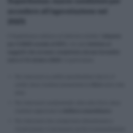
Superbonus: nuove condizioni per
accedere all’agevolazione nel
2025
Il Superbonus subisce un’ulteriore stretta: l’
aliquota
per il 2025 scende al 65%
, ma sarà
limitata ai
soggetti che avranno completato alcune formalità
entro il 15 ottobre 2024
. In particolare:
Per interventi su edifici plurifamiliari (da 2 a 4
unità): deve risultare presentata la
CILA
entro tale
data
Per interventi condominiali: oltre alla CILA, deve
risultare approvata la
delibera assembleare
Per interventi che comportano demolizione e
ricostruzione: è necessaria anche la presentazione