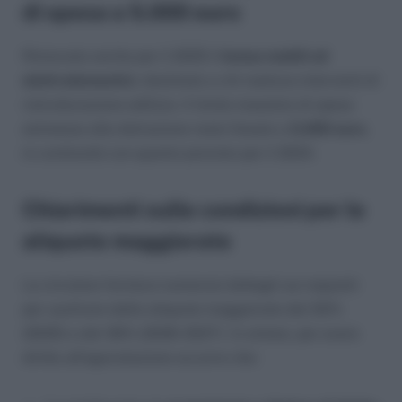
di spesa a 5.000 euro
Rinnovato anche per il 2025 il
bonus mobili ed
elettrodomestici
, destinato a chi realizza interventi di
ristrutturazione edilizia. Il limite massimo di spesa
ammesso alla detrazione resta fissato a
5.000 euro
,
in continuità con quanto previsto per il 2024.
Chiarimenti sulle condizioni per le
aliquote maggiorate
La circolare fornisce numerosi dettagli sui requisiti
per usufruire delle aliquote maggiorate del 50%
(2025) e del 36% (2026-2027). In sintesi, per avere
diritto all’agevolazione occorre che: