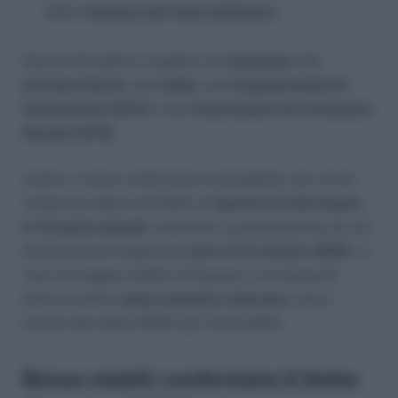
della
richiesta del titolo abilitativo
Questa disciplina si applica ai
condomini
, alle
persone fisiche
, alle
Onlus
, alle
Organizzazioni di
Volontariato (OdV)
e alle
Associazioni di Promozione
Sociale (APS)
.
Inoltre, è stata confermata la possibilità, per chi ha
sostenuto spese nel 2023, di
ripartire la detrazione
in 10 quote annuali
, mediante la presentazione di una
dichiarazione integrativa
entro il 31 ottobre 2025
. In
caso di maggior debito d’imposta, il versamento
potrà avvenire
senza sanzioni o interessi
, entro i
termini del saldo IRPEF per l’anno 2024.
Bonus mobili: confermato il limite