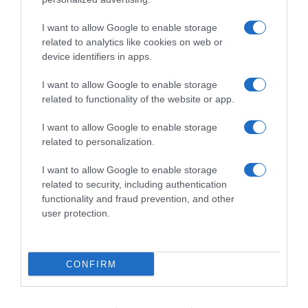
I want to allow Google to enable storage
related to analytics like cookies on web or
device identifiers in apps.
I want to allow Google to enable storage
Chi Siamo
Contatti
Redazione
Collabora
LinkedIn
related to functionality of the website or app.
I want to allow Google to enable storage
related to personalization.
I want to allow Google to enable storage
© 2026 Lavoro e Diritti
related to security, including authentication
Testata giornalistica registrata al Tribunale di Larino al n° 511 del 4
functionality and fraud prevention, and other
agosto 2018 – Direttore Responsabile Antonio Maroscia
user protection.
P. IVA 01669200709
CONFIRM