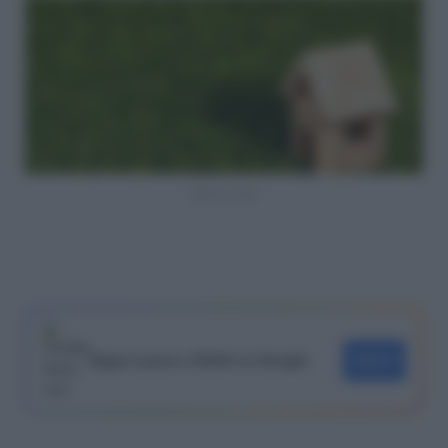
Bonus casa
Segui Lavoro e Diritti su Google
SEGUI