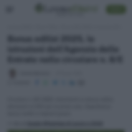
SEGUI
Lavoro e Diritti
»
Fisco e Tasse
»
Bonus edilizi 2025, le istruzioni dell’Agenzia delle Entrate nella circolare n. 8/E
Bonus edilizi 2025, le
istruzioni dell’Agenzia delle
Entrate nella circolare n. 8/E
Antonio Maroscia
20 Giugno 2025
Condividi
Circolare n. 8/E 2025: chiarimenti su bonus edilizi,
detrazioni al 50% per la prima casa, Superbonus,
bonus mobili e impianti green.
>> Vai al
Canale WhatsApp di Lavoro e Diritti