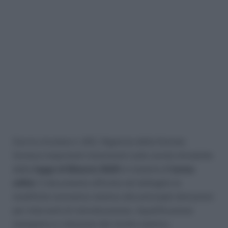
Con la circolare n. 8/E, l’Agenzia delle Entrate
fornisce importanti chiarimenti sulle novità introdotte
dalla
legge di Bilancio 2025
in materia di
bonus
edilizi
. Il documento affronta nel dettaglio le
modifiche normative relative alle principali detrazioni
per interventi di ristrutturazione, riqualificazione
energetica e riduzione del rischio sismico,