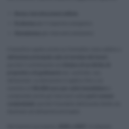
Bonus ristrutturazioni edilizie
Ecobonus
per il risparmio energetico
Sismabonus
per interventi antisismici
Il beneficio spetta anche se l’immobile viene adibito a
abitazione principale solo al termine dei lavori
,
purché il contribuente sia
titolare di un diritto di
proprietà o di godimento
(es. usufrutto, uso,
abitazione). La detrazione si applica fino a un
massimo di
96.000 euro per unità immobiliare
e
comprende anche gli interventi sulle
parti comuni
condominiali
, purché l’immobile dell’avente diritto sia
destinato ad abitazione principale.
Nel biennio successivo,
2026 e 2027
, le aliquote