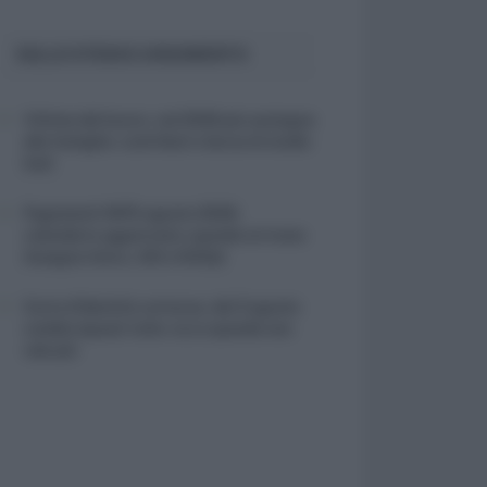
SULLO STESSO ARGOMENTO
Vittime del lavoro, nel 2026 più sostegno
alle famiglie: contributi e borse di studio
Inail
Pagamenti INPS agosto 2026,
calendario aggiornato: quando arrivano
Assegno Unico, ADI e NASpI
Carta d’identità cartacea, dal 3 agosto
cambia (quasi) tutto: ecco quando non
vale più