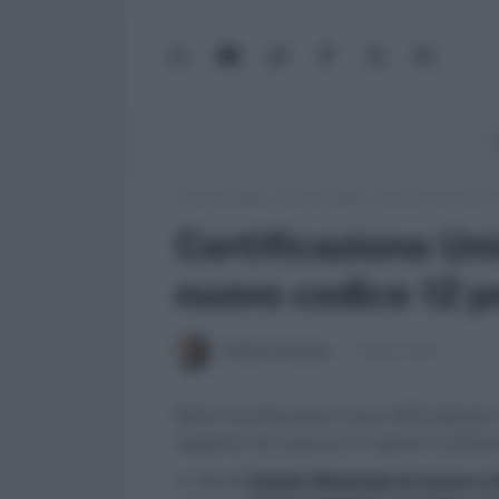
WhatsApp
YouTube
TikTok
Facebook
X
Google
(Twitter)
News
Lavoro e Diritti
»
Fisco e Tasse
»
Certificazione Unic
Certificazione Uni
nuovo codice 12 p
Andrea Amantea
4 Marzo 2021
Nella Certificazione Unica 2021 debutta i
soggetti che operano in regime forfettar
>> Vai al
Canale WhatsApp di Lavoro e Di