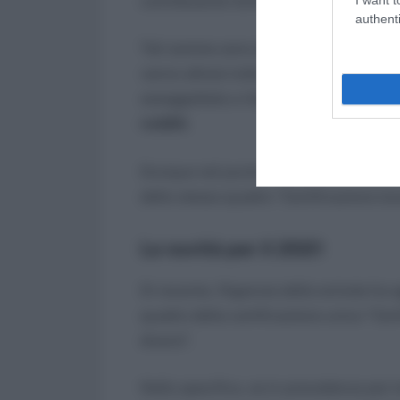
contribuente forfettario?
authenti
Tali somme sono da indicare nel punto 
vanno altresì indicate le somme che pe
assoggettate a ritenuta, ma costituisc
redditi
.
Dunque nel punto 7 si indicano i compens
dello stesso quadro “Certificazione lav
Le novità per il 2021
Di recente, l’Agenzia delle entrate ha a
quadro della certificazione unica “Cert
diversi”.
Nello specifico, se in precedenza per in