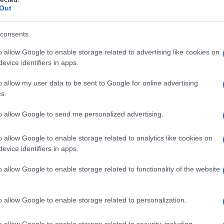
Out
consents
pio di compilazione
o allow Google to enable storage related to advertising like cookies on
evice identifiers in apps.
ime ordinario ha corrisposto ad un professionista
 a 1.000 euro + 200 euro di spese anticipate, ex
o allow my user data to be sent to Google for online advertising
s.
ne della C.U. seguiva le seguenti indicazioni:
to allow Google to send me personalized advertising.
pese anticipate pari a 200 euro;
o allow Google to enable storage related to analytics like cookies on
li, ma non soggetti a ritenuta d’acconto, pari a
evice identifiers in apps.
o allow Google to enable storage related to functionality of the website
isposte ai Forfettari
o allow Google to enable storage related to personalization.
 dove si riportano le somme corrisposte al
o allow Google to enable storage related to security, including