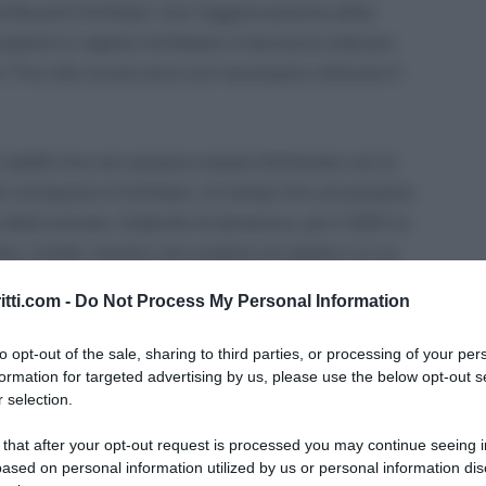
ribuenti forfettari. Con l’aggiornamento delle
rcipienti in regime forfettario si dovranno indicare
. Fino allo scorso anno era necessario utilizzare il
 redditi che non possono essere dichiarate con la
corrisposti ai forfettari, c’è tempo fino al prossimo
 delle entrate. Cadendo di domenica, per il 2021 la
e. Infatti i termini che scadono di sabato o in un
giorno feriale successivo.
itti.com -
Do Not Process My Personal Information
1 per i forfettari e le relative istruzioni di
to opt-out of the sale, sharing to third parties, or processing of your per
formation for targeted advertising by us, please use the below opt-out s
 selection.
ettari
 that after your opt-out request is processed you may continue seeing i
ased on personal information utilized by us or personal information dis