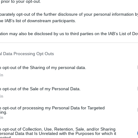
 prior to your opt-out.
izzata dai sostituti d’imposta per attestare i redditi
iti di lavoro autonomo, provvigioni e redditi diversi
rately opt-out of the further disclosure of your personal information by
atti di locazioni brevi.
he IAB’s list of downstream participants.
tion may also be disclosed by us to third parties on the IAB’s List of 
Certificazione lavoro autonomo, provvigioni e
 that may further disclose it to other third parties.
ndicare la
tipologia di redditi corrisposto
.
 that this website/app uses one or more Google services and may gath
l Data Processing Opt Outs
including but not limited to your visit or usage behaviour. You may click 
 to Google and its third-party tags to use your data for below specifi
o opt-out of the Sharing of my personal data.
ogle consent section.
i altri redditi non soggetti a ritenuta;
In
 di redditi esenti ovvero di somme che non
o opt-out of the Sale of my Personal Data.
In
to opt-out of processing my Personal Data for Targeted
indicavano con il codice 7. Dunque c’era un codice
ing.
In
rfettario
. Anche per contribuenti in
regime dei
 era stato introdotto nel 2020 per differenziare i
o opt-out of Collection, Use, Retention, Sale, and/or Sharing
ersonal Data that Is Unrelated with the Purposes for which it
 7), dai redditi esenti e dalle somme che non
lected.