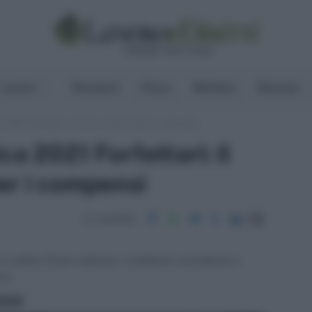
Lavoro
Pensioni
Fisco
Welfare
Risorse
a 2021 Forfettari: il nuovo codice 12 per i compensi
ca 2021 Forfettari: il
er i compensi
Condividi
l codice 12 per indicare i compensi corrisposti a
io.
ritti