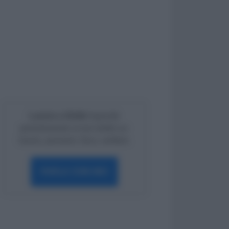
Lavoro e Diritti
risponde
gratuitamente ai tuoi dubbi su:
lavoro, pensioni, fisco, welfare.
PARLA CON NOI