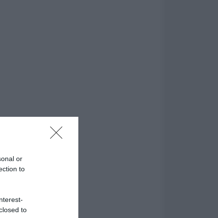
sonal or
ection to
nterest-
closed to