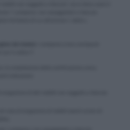
 redditi non soggetti a ritenuta”, ora si deve usare il
care “i compensi, non assoggettati a ritenuta
me forfetario di cui all’articolo 1, della L.
gime dei minimi.
I compensi a loro corrisposti
con il codice 7.
a, la compilazione della certificazione unica,
enti indicazioni:
i erogazione di altri redditi non soggetti a ritenuta
el caso di erogazione di redditi esenti ovvero di
dito;
per i compensi, non assoggettati a ritenuta