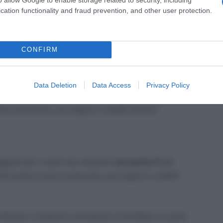
cation functionality and fraud prevention, and other user protection.
7 dello stesso quadro sopra citato; nel punto 7
r espressa disposizione di legge non sono
CONFIRM
ono reddito imponibile in sede di
dichiarazione dei
Data Deletion
Data Access
Privacy Policy
i corrisposti ai fortettari. Già indicati al punto 4
oro autonomo, provvigioni e redditi diversi”.
ggiornato i codici da utilizzare
nel punto 6
del
ificazione lavoro autonomo, provvigioni e redditi
dicare i compensi corrisposti ai forfettari si usava