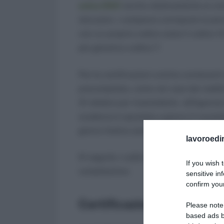
unica 2021
anche relativamente ai cont
istruzioni, i compensi corrisposti ai pe
con un proprio codice ossia il codice 12
più generico codice 7.
Per le certificazioni uniche contenenti
precompilata, come nel caso dei redditi 
31 ottobre per trasmetterle all’Agenzia
scadenza è spostata a giorno 2 novembr
giorno festivo sono prorogati al primo 
lavoroedir
Di seguito i codici da usare nella CU 202
If you wish 
compilazione.
sensitive in
confirm your
Certificazione Unica Forf
Please note
based ads b