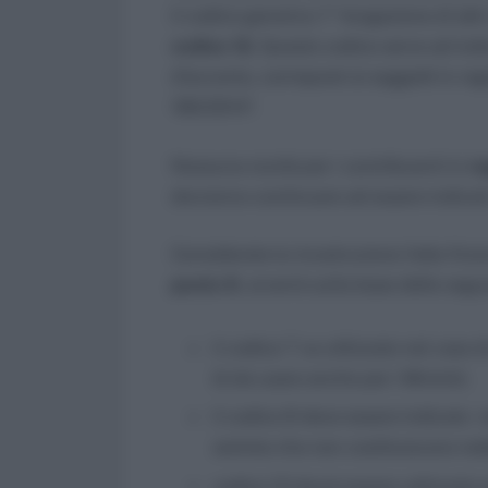
il codice generico 7 “erogazione di altri
codice 12.
Questo codice serve ad indi
d’acconto, corrisposti ai soggetti in regi
190/2014”.
Nessuna novità per i contribuenti in
re
dovranno continuare ad essere indicati 
Considerata la ricostruzione fatta finor
punto 6
, avverrà sulla base delle segu
il codice 7 va utilizzato nel caso d
(è da usare anche per i Minimi);
il codice 8 deve essere indicato n
somme che non costituiscono red
codice 12 dovrà essere utilizzato 