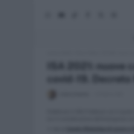
WhatsApp
YouTube
TikTok
Facebook
X
Google
(Twitter)
News
Lavoro e Diritti
»
Fisco e Tasse
»
ISA 2021: nuove ca
ISA 2021: nuove c
covid-19. Decreto
Andrea Amantea
12 Febbraio 2021
Pubblicato il DM 2 febbraio con il quale
Isa in considerazione dell'emergenza cov
>> Vai al
Canale WhatsApp di Lavoro e Di