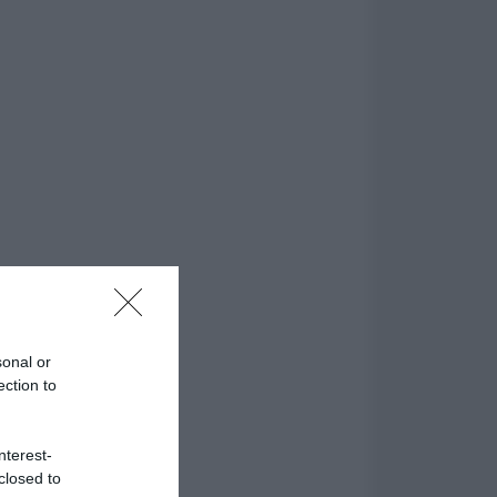
sonal or
ection to
nterest-
closed to