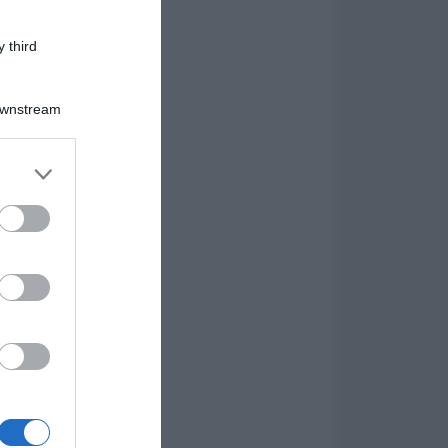
 third
Downstream
er and store
to grant or
ed purposes