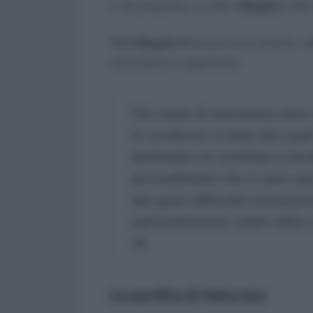
A tal proposito, si veda l’
allegato 1
del 
Nell’
allegato II
invece sono chiariti i
c
esclusione in argomento.
Tali cause di esclusione sono 
le condizioni in base alle qual
destinatari di contributi a fon
provvedimenti che si sono suc
alle gravi difficoltà economic
particolarmente colpiti dalla c
19.
La perdita di fatturato