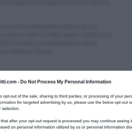
one è collegata all’emergenza economico-sanitaria
ci sintetici di affidabilità le Partite IVA: che
 di almeno il 33% nel 2020 rispetto al 2019; hanno
o 2019; esercitano prevalentemente le attività
enco allegato al decreto.
itti.com -
Do Not Process My Personal Information
li delle partite Iva
to opt-out of the sale, sharing to third parties, or processing of your per
studi settore sono stati sostituiti dai c.d Indici di
formation for targeted advertising by us, please use the below opt-out s
 selection.
 sono soggetti ad ISA gli esercenti attività di
ni dall’applicazione degli Isa riguardano in primis
 that after your opt-out request is processed you may continue seeing i
 ex minimi.
ased on personal information utilized by us or personal information dis