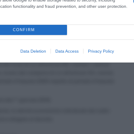
cation functionality and fraud prevention, and other user protection.
ISA 2021
mento al periodo d’imposta 2020, gli Isa (ossia i 175
CONFIRM
bbe essere approvata a breve la revisione), non si
Data Deletion
Data Access
Privacy Policy
ei ricavi di cui all’articolo 85, comma 1, esclusi
 e), ovvero dei compensi di cui all’articolo 54, comma
periodo d’imposta 2020 rispetto al periodo d’imposta
ire dal 1° gennaio 2019;
nte, le attività economiche individuate dai codici
lenco allegato al decreto.