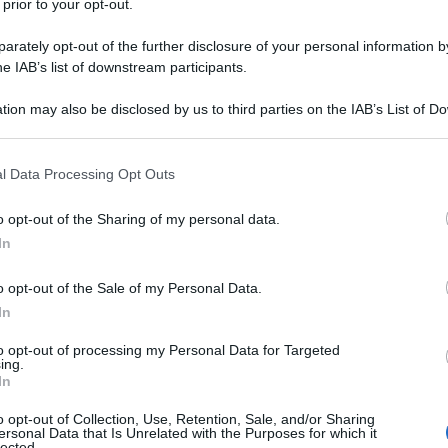
 prior to your opt-out.
ori elementari, il Fisco mira a verificare la normalità
rately opt-out of the further disclosure of your personal information by
 o professionale. Si prendono in considerazione
he IAB’s list of downstream participants.
 d’imposta. Il tutto è finalizzato ad individuare il
tion may also be disclosed by us to third parties on the IAB’s List of 
buente, con un
punteggio
che va da 1 a 10. I
 that may further disclose it to other third parties.
buente di accedere a uno specifico regime
 that this website/app uses one or more Google services and may gath
l Data Processing Opt Outs
including but not limited to your visit or usage behaviour. You may click 
 to Google and its third-party tags to use your data for below specifi
o opt-out of the Sharing of my personal data.
licato in Gazzetta ufficiale 33 del 9 febbraio, si
ogle consent section.
In
ici di affidabilità fiscale ovvero le nuove ulteriori
egli ISA per il periodo d’imposta 2020.
o opt-out of the Sale of my Personal Data.
In
sclusione dagli ISA
to opt-out of processing my Personal Data for Targeted
ing.
In
ancio prevede l’adozione di nuove cause di
o opt-out of Collection, Use, Retention, Sale, and/or Sharing
 in considerazione dell’attuale emergenza da
covid-
ersonal Data that Is Unrelated with the Purposes for which it
lected.