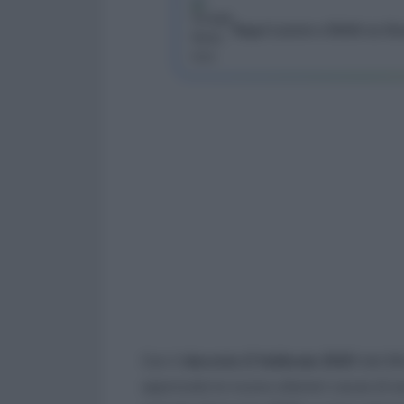
Segui Lavoro e Diritti su G
Con il
decreto 2 febbraio 2021
del Mi
approvate le nuove ulteriori cause di es