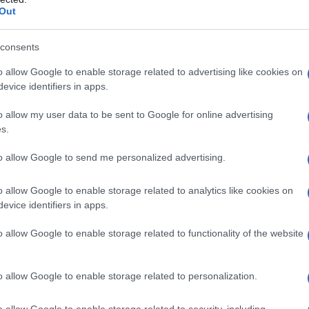
Out
consents
so al 31 dicembre 2020 e 2021, al fine di
o allow Google to enable storage related to advertising like cookies on
natura straordinaria della crisi economica
evice identifiers in apps.
’emergenza sanitaria causata dalla
o allow my user data to be sent to Google for online advertising
he’ di prevedere
ulteriori ipotesi di
s.
to allow Google to send me personalized advertising.
o allow Google to enable storage related to analytics like cookies on
i i termini per l’
approvazione
degli indici e la loro
evice identifiers in apps.
 al 31 marzo e al 30 aprile.
o allow Google to enable storage related to functionality of the website
 di esclusione, con il
decreto 2 febbraio 2021
del
, pubblicato nella Gazzetta ufficiale n. 33 del 9
o allow Google to enable storage related to personalization.
 nuove ulteriori cause di esclusione
do d’imposta 2020.
o allow Google to enable storage related to security, including