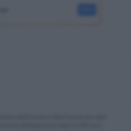
oogle
SEGUI
nistero dell’Economia e delle Finanze sono state
clusione dall’applicazione degli Isa 2021 per il