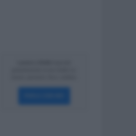
Lavoro e Diritti
risponde
gratuitamente ai tuoi dubbi su:
lavoro, pensioni, fisco, welfare.
PARLA CON NOI