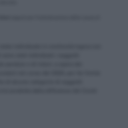
decreto.
riteri
seguiti per l’individuazione delle cause di
state individuate in continuità logica con
i sono stati individuati i soggetti
do perduto o di ristori, a opera dei
ceduti nel corso del 2020, per far fronte
he di alcune categorie di soggetti
risi prodotta dalla diffusione del Covid-