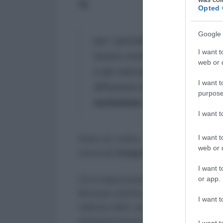
19,
Opted 
Google 
per i periodi di imposta in cor
I want t
tenere conto degli effetti di 
web or d
e dei mercati conseguente all
I want t
diffusione del COVID-19, nonc
purpose
esclusione
(..)
I want 
I want t
Detto ciò, inoltre, sono spostati in avant
web or d
eventuale
integrazione
rispettivamente
I want t
Circa l’approvazione delle nuove cause
or app.
Ministero dell’Economia e delle Finanze
I want t
febbraio 2021, sono state approvate le
dall’applicazione degl Isa per il perio
I want t