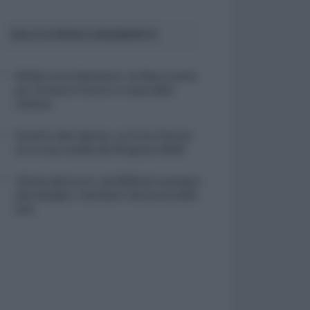
SULLO STESSO ARGOMENTO
NASpI con le dimissioni, via libera anche
per chi lascia il lavoro a causa della
violenza
Incentivi alle imprese, arriva la riforma:
ecco cosa cambia dal 18 agosto 2026
Vittime del lavoro, nel 2026 più sostegno
alle famiglie: contributi e borse di studio
Inail