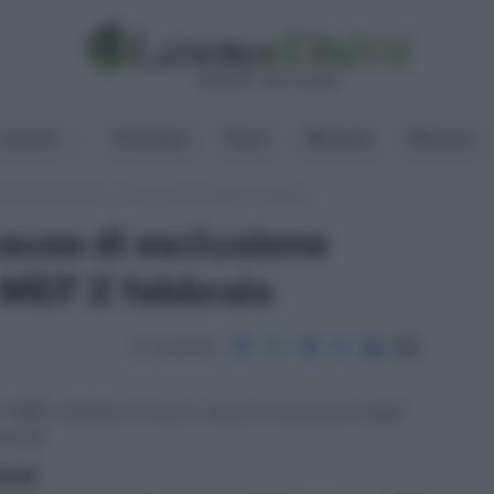
Lavoro
Pensioni
Fisco
Welfare
Risorse
use di esclusione covid-19. Decreto MEF 2 febbraio
ause di esclusione
 MEF 2 febbraio
Condividi
 il MEF individua le nuove cause di esclusione dagli
id-19.
ritti