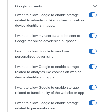
Google consents
I want to allow Google to enable storage
related to advertising like cookies on web or
device identifiers in apps.
I want to allow my user data to be sent to
Google for online advertising purposes.
I want to allow Google to send me
personalized advertising.
I want to allow Google to enable storage
related to analytics like cookies on web or
device identifiers in apps.
I want to allow Google to enable storage
Chi Siamo
Contatti
Redazione
Collabora
LinkedIn
related to functionality of the website or app.
I want to allow Google to enable storage
related to personalization.