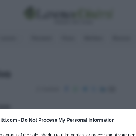
Lavoro
Pensioni
Fisco
Welfare
Risorse
ivo
Condividi
ritti
itti.com -
Do Not Process My Personal Information
to opt-out of the sale, sharing to third parties, or processing of your per