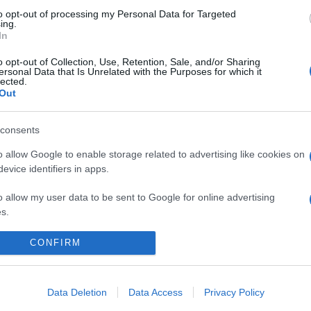
to opt-out of processing my Personal Data for Targeted
tto al n. 238 dell'albo provinciale di Campobasso
[
Link all'albo
ing.
irettore di Lavoro e Diritti. D.U. in Economia e Amministrazione
In
in Economia Aziendale) conseguito presso l'Università degli
o opt-out of Collection, Use, Retention, Sale, and/or Sharing
ll'elenco speciale dell'Albo dei Giornalisti del Molise. Da quasi
ersonal Data that Is Unrelated with the Purposes for which it
lected.
stione del personale soprattutto per aziende medio piccole e
Out
 Negli anni mi sono specializzato anche in Previdenza e Welfare,
 di lavoratori attraverso il sito e i canali social collegati.
consents
o allow Google to enable storage related to advertising like cookies on
evice identifiers in apps.
o allow my user data to be sent to Google for online advertising
s.
to allow Google to send me personalized advertising.
CONFIRM
o allow Google to enable storage related to analytics like cookies on
evice identifiers in apps.
Data Deletion
Data Access
Privacy Policy