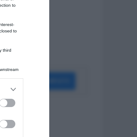
Periodo di Prova
ection to
Indennità Cassa
Opzione Donna
Pensione Anticipata
nterest-
Malattia Professionale
closed to
DSU
INAIL
Straordinari
 third
Proroga
Downstream
ELENCO COMPLETO
er and store
to grant or
ed purposes