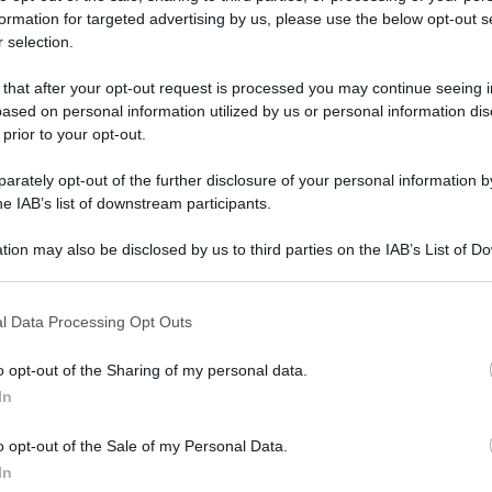
formation for targeted advertising by us, please use the below opt-out s
 selection.
oogle
SEGUI
 that after your opt-out request is processed you may continue seeing i
ased on personal information utilized by us or personal information dis
 prior to your opt-out.
o tra organizzazioni sindacali e associazioni
rately opt-out of the further disclosure of your personal information by
lavoro e trattamento economico per una
he IAB’s list of downstream participants.
tion may also be disclosed by us to third parties on the IAB’s List of 
 that may further disclose it to other third parties.
nti, orario, ferie, permessi, malattia, preavviso,
 that this website/app uses one or more Google services and may gath
l Data Processing Opt Outs
ffianca alla legge e al contratto individuale.
including but not limited to your visit or usage behaviour. You may click 
 to Google and its third-party tags to use your data for below specifi
o opt-out of the Sharing of my personal data.
ogle consent section.
NL indicato nel contratto di assunzione o in busta
In
buzione e istituti (ROL, straordinari, trasferte).
o opt-out of the Sale of my Personal Data.
In
Website
LinkedIn