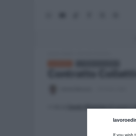
WhatsApp
YouTube
TikTok
Facebook
X
Google
(Twitter)
News
Lavoro e Diritti
»
Contratto Collettivo
GLOSSARIO
← TORNA ALL'ELENCO
Contratto Collett
Antonio Maroscia
23 Ottobre 2025
>> Vai al
Canale WhatsApp di Lavoro e Di
lavoroedir
If you wish 