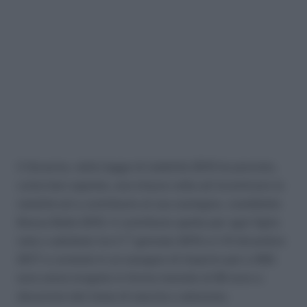
Il Governo, nella legge di stabilità 2015 ha previsto,
come ben saprete, una misura volta ad incentivare la
natalità ed a contribuire al suo sostegno, cosiddetto
Bonus Bebè 2015. Il contributo spetta per ogni figlio
nato o adottato tra il 1° gennaio 2015 e il 31 dicembre
2017 e consiste in un assegno di importo pari a 960
euro annui erogato in forma mensile di 80 euro a
decorrere dal mese di nascita o adozione.