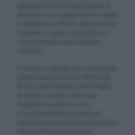
segnalazioni relative alla diffusione ed
all’utilizzo da parte degli utenti di modelli
di domanda non ufficiali, volti ad ottenere
il beneficio in oggetto, presentati sia a
mano sia tramite posta elettronica
certificata.
Si informa al riguardo che, in attesa della
pubblicazione in Gazzetta Ufficiale del
decreto della Presidenza del Consiglio
dei Ministri attuativo della citata
disposizione normativa, non è
ancora disponibile la procedura di
acquisizione della domanda né il modello
ufficiale della domanda stessa.