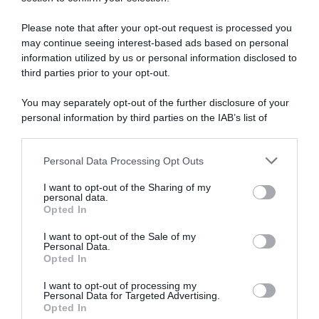
SULLO STESSO ARGOMENTO
Please note that after your opt-out request is processed you
may continue seeing interest-based ads based on personal
NASpI con le dimissioni, via libera anche per chi lascia il
information utilized by us or personal information disclosed to
lavoro a causa della violenza
third parties prior to your opt-out.
Incentivi alle imprese, arriva la riforma: ecco cosa
You may separately opt-out of the further disclosure of your
cambia dal 18 agosto 2026
personal information by third parties on the IAB’s list of
downstream participants.
Vittime del lavoro, nel 2026 più sostegno alle famiglie:
contributi e borse di studio Inail
Personal Data Processing Opt Outs
This information may also be disclosed by us to third parties
on the IAB’s List of Downstream Participants that may further
I want to opt-out of the Sharing of my
disclose it to other third parties.
personal data.
Lavoro e Diritti
risponde gratuitamente ai tuoi
Opted In
Please note that this website/app uses one or more Google
dubbi su: lavoro, pensioni, fisco, welfare.
services and may gather and store information including but
I want to opt-out of the Sale of my
Personal Data.
not limited to your visit or usage behaviour. You may click to
Opted In
grant or deny consent to Google and its third-party tags to
PARLA CON NOI
use your data for below specified purposes in below Google
I want to opt-out of processing my
consent section.
Personal Data for Targeted Advertising.
Opted In