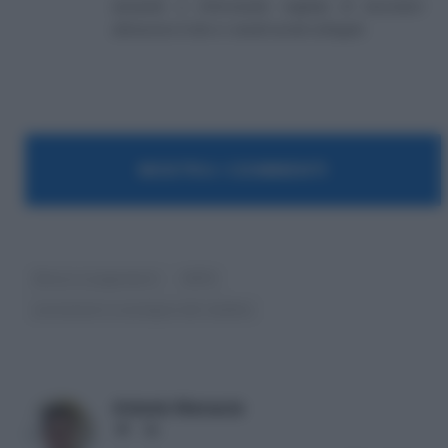
aiutando e informando migliaia di lavoratori
attraverso il sito e i canali social collegati.
MOSTRA I COMMENTI
Bonus e pagamenti
INPS
prestazioni a sostegno del reddito
Antonio Maroscia
Website
LinkedIn