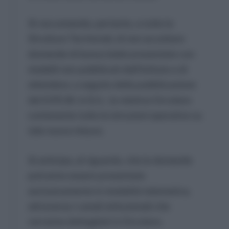
Si raccomanda, pertanto, a tutte le
Strutture Territoriali, di non accettare
domande di bonus bebè presentate con
modelli non pubblicati dall’Istituto e di
attendere, a seguito della pubblicazione
del D.P.C.M. in G.U., la relativa Circolare
contenente tutte le istruzioni operative su
tale nuova misura.
Si anticipa, al riguardo, che le domande
potranno essere presentate
esclusivamente in modalità telematica,
attraverso i canali istituzionali che
verranno dettagliati in Circolare.