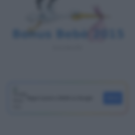
Bonus Bebè 2015
Segui Lavoro e Diritti su Google
SEGUI