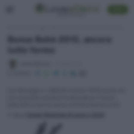
SEGUI
Lavoro e Diritti
»
Leggi, normativa e prassi
»
Bonus Bebè 2015, ancora tutto fermo
Bonus Bebè 2015, ancora
tutto fermo
Antonio Maroscia
10 Aprile 2015
Condividi
Con Messaggio n. 2390 del 3 aprile l'INPS ricorda che
non è possibile accettare le domande per il bonus
bebè 2015 in quanto manca il DPCM attuativo in GU.
>> Vai al
Canale WhatsApp di Lavoro e Diritti