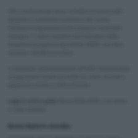
Altra condizione per poter richiedere il bonus bebè
riguarda la condizione economica del nucleo
familiare di appartenenza del genitore richiedente
l’assegno. Il valore massimo dell’indicatore della
situazione economica equivalente (ISEE), non deve
superare i 25.000 euro annui.
La domanda andrà presentata all’INPS che procederà
al pagamento tramite accredito su conto corrente o
pagamento diretto in Ufficio Postale.
Leggi la nostra guida:
Bonus Bebè 2015, a chi spetta
e come ottenerlo
Bonus Bebè in standby