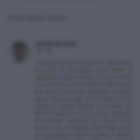
Nessun articolo correlato
Antonio Maroscia
Website
LinkedIn
Consulente del Lavoro iscritto al n. 238 dell'albo
provinciale di Campobasso
[
Link all'albo di
categoria
]
, fondatore e direttore di Lavoro e Diritti.
D.U. in Economia e Amministrazione delle Imprese
(eq. Laurea in Economia Aziendale) conseguito
presso l'Università degli Studi di Teramo. Iscritto
nell'elenco speciale dell'Albo dei Giornalisti del
Molise. Da quasi venti anni mi occupo di gestione
del personale soprattutto per aziende medio
piccole e per i più disparati settori. Negli anni mi
sono specializzato anche in Previdenza e Welfare,