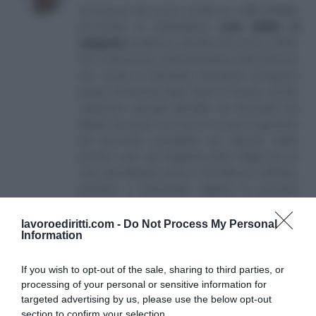
Consulente del Lavoro iscritto al n. 238 dell'albo
provinciale di Campobasso
[
Link all'albo di
categoria
]
, fondatore e direttore di Lavoro e Diritti.
D.U. in Economia e Amministrazione delle Imprese
(eq. Laurea in Economia Aziendale) conseguito
presso l'Università degli Studi di Teramo. Iscritto
nell'elenco speciale dell'Albo dei Giornalisti del
Molise. Da quasi venti anni mi occupo di gestione
del personale soprattutto per aziende medio
piccole e per i più disparati settori. Negli anni mi
sono specializzato anche in Previdenza e Welfare,
aiutando e informando migliaia di lavoratori
attraverso il sito e i canali social collegati.
lavoroediritti.com -
Do Not Process My Personal
Information
If you wish to opt-out of the sale, sharing to third parties, or
processing of your personal or sensitive information for
targeted advertising by us, please use the below opt-out
section to confirm your selection.