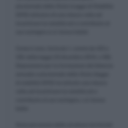
pluriennale dello Stato (Legge di Stabilità
2015) istitutivo di una misura volta ad
incentivare la natalità ed a contribuire al
suo sostegno (c.d. bonus bebè).
Come è noto, l’articolo 1, commi da 125 a
129, della legge 23 dicembre 2014, n.190,
Disposizioni per la formazione del bilancio
annuale e pluriennale dello Stato (legge
di stabilità 2015) ha istituito una misura
volta ad incentivare la natalità ed a
contribuire al suo sostegno, c.d. bonus
bebè.
Sono pervenute dalle strutture territoriali