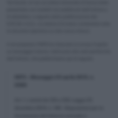
Territoriali, di non accettare domande di bonus bebè
presentate con modelli non pubblicati dall’Istituto e
di attendere, a seguito della pubblicazione del
D.P.C.M. in G.U., la relativa Circolare contenente tutte
le istruzioni operative su tale nuova misura.
A tal proposito l’INPS ha rilasciato lo scorso 3 aprile
un messaggio interno, indirizzato alle sedi periferiche
dell’istituto, che pubblichiamo qui di seguito.
INPS – Messaggio 03 aprile 2015, n.
2390
Art. 1, commi da 125 a 129, Legge 23
dicembre 2014, n. 190 – Disposizioni per la
formazione del bilancio annuale e