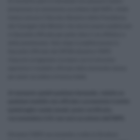
Al momento però le domande non possono essere
presentate ne tantomeno accettate dall’INPS, infatti
manca ancora il Decreto Attuativo della Presidenza
del Consiglio dei Ministri che dovrà essere pubblicato
in Gazzetta Ufficiale per poter dare il via effettivo a
detta prestazione. Solo dopo la pubblicazione in
Gazzetta Ufficiale del DPCM attuativo l’INPS
rilascerà un’apposita circolare con le istruzioni
operative il modello ufficiale della domanda stessa
per poter accedere al bonus bebè.
Al momento quindi qualsiasi domanda, redatta su
qualsiasi modello non ufficiale e presentata tramite
qualsivoglia canale (email, posta certificata,
raccomandata A.R.) non sarà accettata dall’INPS.
Pertanto l’INPS raccomanda a tutte le Strutture