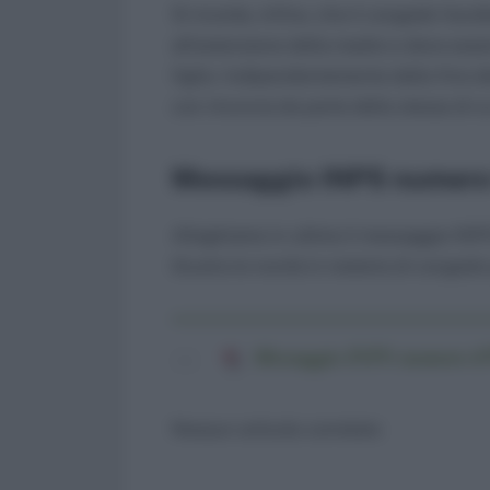
Si ricorda, infine, che il congedo fac
all’astensione della madre e deve esse
figlio. Indipendentemente dalla fine d
con rinuncia da parte della stessa di u
Messaggio INPS numero
Alleghiamo in ultimo il messaggio INPS 
illustra le novità in materia di conged
Messaggio INPS numero 679
Nessun articolo correlato