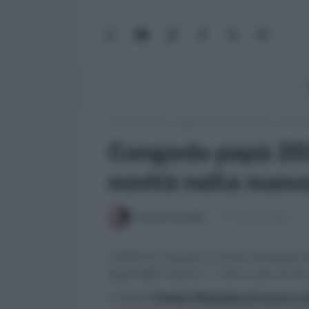
WhatsApp
YouTube
TikTok
Facebook
X
Google
(Twitter)
News
Lavoro e Diritti
»
Leggi, normativa e prassi
»
Congedo
Congedo papà 2020
novità nella nuov
Daniele Bonaddio
25 Febbraio 2020
L’INPS ha recepito le novità introdotte 
papà 2020 7 giorni + 1. Ecco cosa c'è da
>> Vai al
Canale WhatsApp di Lavoro e Di