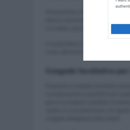
authenti
Diversamente, nel caso in cui le indenni
devono comunicare in forma scritta al p
cui trattasi, senza necessità di present
In quest’ultimo caso, il datore di lavo
fruite, attraverso il flusso Uniemens.
Congedo facoltativo per 
Passando al congedo facoltativo questo
concede quindi la possibilità per il pad
giorno di congedo cosiddetto facoltati
madre e in sua sostituzione; ciò signif
congedo obbligatorio della madre.