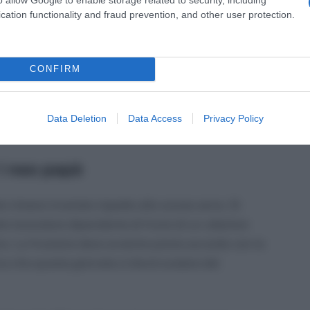
cation functionality and fraud prevention, and other user protection.
tà siano anticipate dal datore di lavoro, i lavoratori
roprio datore di lavoro la fruizione del congedo di
are domanda all’Istituto.
CONFIRM
ro deve comunicare all’INPS le giornate di congedo
Data Deletion
Data Access
Privacy Policy
i neo papà
 rimane invariato rispetto allo scorso anno. Si
re lavoratore dipendente di fruire di un ulteriore
vo. La fruizione deve avvenire previo accordo con la
ica che questa giornata si dovrà scalare dal