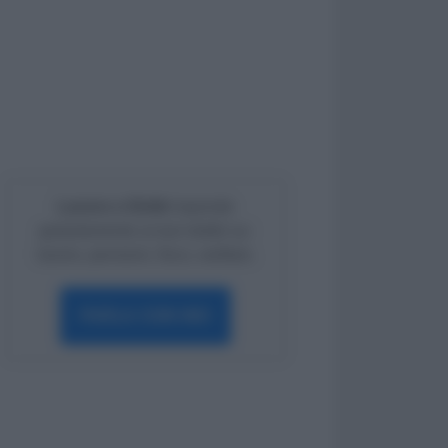
Lavoro e Diritti
risponde
gratuitamente ai tuoi dubbi su:
lavoro, pensioni, fisco, welfare.
PARLA CON NOI