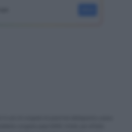
oogle
SEGUI
i in più di congedo di paternità obbligatorio, passa
osiddetto congedo papà 2020. Infatti, per effetto