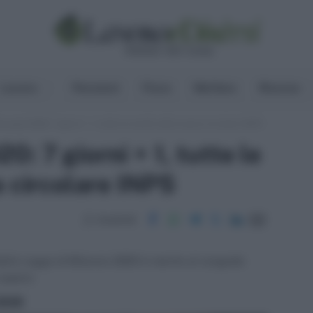
Lavoro
Pensioni
Fisco
Welfare
Risorse
 papà 2020: 7 giorni + 1, tutte le novità nella nuova circolare INPS
: 7 giorni + 1, tutte le
a circolare INPS
Condividi
dalla Legge di Bilancio 2020 in merito al congedo
 sapere.
ritti