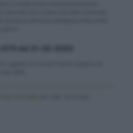
oltativo è fruibile anche contemporaneamente
re esercitato entro cinque mesi dalla nascita del
el periodo di astensione obbligatoria della madre
n giorno.
 679 del 21-02-2020
in oggetto con il quale l’Istituto recepisce ed
o papà 2020.
 del 21-02-2020
(84,7 KiB, 10.274 hits)