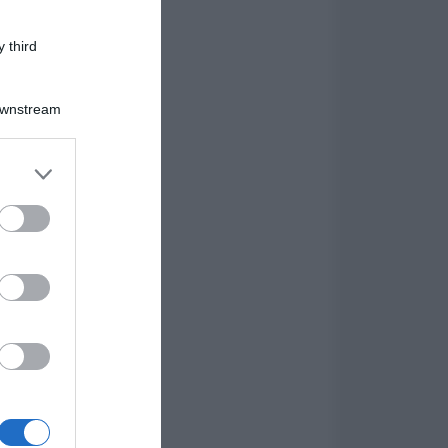
 third
Downstream
er and store
to grant or
ed purposes