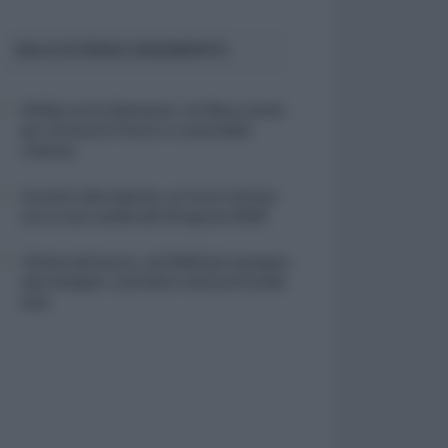
SULLO STESSO ARGOMENTO
NASpI con le dimissioni, via libera anche
per chi lascia il lavoro a causa della
violenza
Incentivi alle imprese, arriva la riforma:
ecco cosa cambia dal 18 agosto 2026
Vittime del lavoro, nel 2026 più sostegno
alle famiglie: contributi e borse di studio
Inail