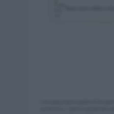
Segui Lavoro e Diritti su G
I neo papà possono godere di due giorn
quindi da 5 a 7 giorni il periodo del c