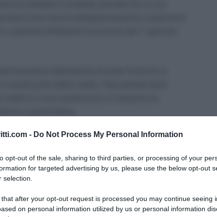
atore ha ampliato il predetto periodo fino a una
ipendenti sono tenuti obbligatoriamente a assentarsi
ite o adozioni/affidamenti avvenute dal 1° gennaio
adre lavoratore dipendente di poter fruire di un
 in sostituzione della madre. Tale periodo deve
 madre e in sua sostituzione, in relazione al
tante a quest’ultima.
itti.com -
Do Not Process My Personal Information
ito dall’INPS con il Messaggio n. 679 del 21
i, inoltre, sono state fornite le istruzioni circa le
to opt-out of the sale, sharing to third parties, or processing of your per
da. Vediamole nel dettaglio.
formation for targeted advertising by us, please use the below opt-out s
 selection.
 that after your opt-out request is processed you may continue seeing i
ased on personal information utilized by us or personal information dis
ecco le novità