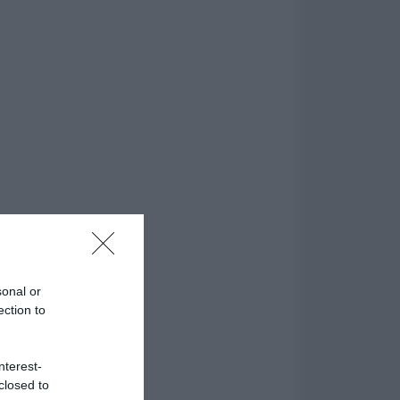
sonal or
ection to
nterest-
closed to