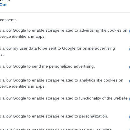
bbligatorio, per l’anno solare 2020, i giorni di
Out
5 a 7. SI ricorda, al riguardo, che tale congedo si
ertanto è aggiuntivo a quello della madre. Infatti,
consents
 diritto della madre al proprio congedo di
o allow Google to enable storage related to advertising like cookies on
iconosciuto anche al padre che fruisce del congedo
evice identifiers in apps.
Lgs. n. 151/2001.
o allow my user data to be sent to Google for online advertising
s.
r le nascite e le adozioni/affidamenti avvenute
to allow Google to send me personalized advertising.
i dipendenti hanno diritto a soli cinque giorni di
adenti nei primi mesi dell’anno 2020.
o allow Google to enable storage related to analytics like cookies on
evice identifiers in apps.
pà 2020
o allow Google to enable storage related to functionality of the website
ne della domanda, l’INPS ha specificato che sono
o allow Google to enable storage related to personalization.
r i quali il pagamento delle indennità è erogato
o allow Google to enable storage related to security, including