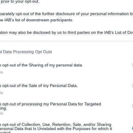
 prior to your opt-out.
pà
rately opt-out of the further disclosure of your personal information by
he IAB’s list of downstream participants.
 21-02-2020
tion may also be disclosed by us to third parties on the IAB’s List of 
rni + 1, ecco le novità
 that may further disclose it to other third parties.
 that this website/app uses one or more Google services and may gath
l Data Processing Opt Outs
including but not limited to your visit or usage behaviour. You may click 
/2012 ha istituito il congedo obbligatorio e il congedo
 to Google and its third-party tags to use your data for below specifi
 congedo di maternità della madre), fruibili dal
o opt-out of the Sharing of my personal data.
ogle consent section.
ivo e affidatario, entro e non oltre il quinto mese
In
o opt-out of the Sale of my Personal Data.
In
 lavoratori dipendenti, anche adottivi e affidatari,
to opt-out of processing my Personal Data for Targeted
 dalla nascita o dall’adozione e affidamento.
ing.
In
ligatorio: durata, domanda e novità per il 2020
o opt-out of Collection, Use, Retention, Sale, and/or Sharing
ersonal Data that Is Unrelated with the Purposes for which it
lected.