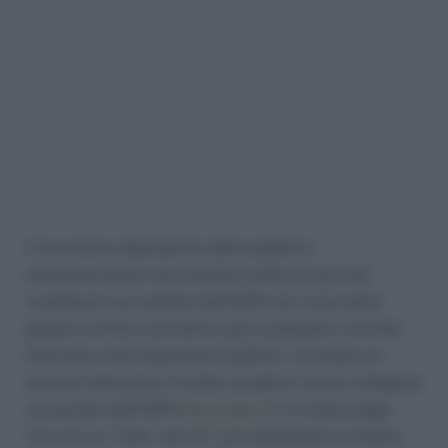
Il lavoratore dipendente della pubblica
amministrazione che intenda verificare gli anni
contributivi accreditati dall’INPS nel corso della
propria carriera lavorativa, può consultare a tal fine
l’Estratto conto dipendenti pubblici. Accedere al
servizio telematico è molto semplice: basta collegarsi
sul portale dell’INPS (
www.inps.it
) e in home page
cliccare su “Tutti i servizi”, poi selezionare la lettera