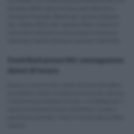
Ad esempio, se si tratta di periodi retributivi fino al 31
dicembre 2004, datore di lavoro può utilizzare lo
strumento Passweb. Mentre per i periodi retributivi
dal 1 ottobre 2012 o dal 1 gennaio 2014, il datore di
lavoro deve utilizzare esclusivamente la denuncia
telematica mensile Uniemens (sezione ListaPosPa).
Contributi prescritti: conseguenza
datori di lavoro
Qualora si accerta che il datore di lavoro non abbia
accreditato i relativi contributi al lavoratore, decorso
il termine prescrizionale di 5 anni, vi è l’obbligo per il
datore di sostenere l’onere contributivo. Il costo è
quantificato secondo i criteri di calcolo della rendita
vitalizia.