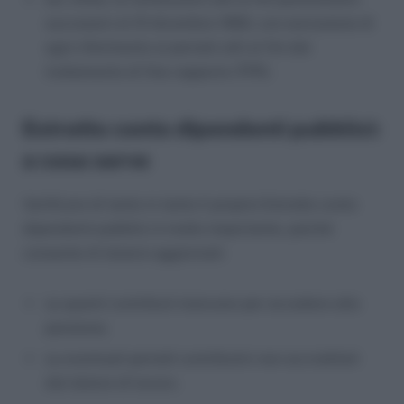
successivi al 31 dicembre 1992, con esclusione di
ogni riferimento ai periodi utili al fini del
trattamento di fine rapporto (TFR).
Estratto conto dipendenti pubblici:
a cosa serve
Verificare di tanto in tanto il proprio Estratto conto
dipendenti pubblici è molto importante, poiché
consente di tenersi aggiornati:
su quanti contributi mancano per accedere alla
pensione;
su eventuali periodi contributivi non accreditati
dal datore di lavoro.