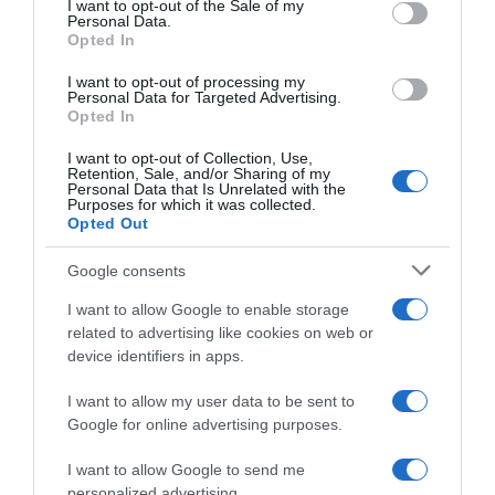
I want to opt-out of the Sale of my
Personal Data.
not limited to your visit or usage behaviour. You may click to
PARLA CON NOI
Opted In
grant or deny consent to Google and its third-party tags to
use your data for below specified purposes in below Google
I want to opt-out of processing my
consent section.
Personal Data for Targeted Advertising.
Opted In
I want to opt-out of Collection, Use,
Retention, Sale, and/or Sharing of my
Personal Data that Is Unrelated with the
Purposes for which it was collected.
Opted Out
Google consents
I want to allow Google to enable storage
related to advertising like cookies on web or
device identifiers in apps.
I want to allow my user data to be sent to
Google for online advertising purposes.
I want to allow Google to send me
personalized advertising.