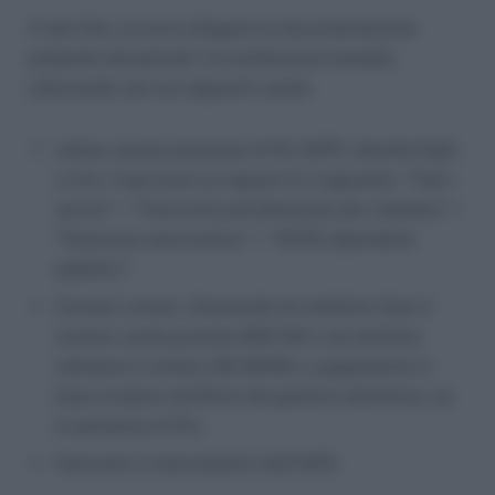
A tale fine, occorre allegare la documentazione
probante dei periodi o le retribuzioni inesatte,
utilizzando uno sei seguenti canali:
online, presso possesso di Pin INPS, identità Spid
o Cns. Il percorso sa seguire è il seguente: “Tutti i
servizi” > “Fascicolo previdenziale del cittadino” >
“Posizione assicurativa” > “RVPA dipendenti
pubblici”.
Contact center, chiamando da telefono fisso il
numero verde gratuito 803.164 o da telefono
cellulare il numero 06.164164, a pagamento in
base al piano tariffario del gestore telefonico, se
in possesso di Pin;
Patronati e intermediarti dell’INPS.