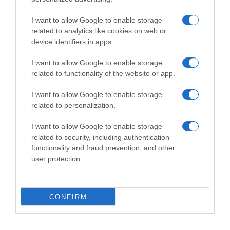
I want to allow Google to enable storage
related to analytics like cookies on web or
device identifiers in apps.
Chi Siamo
Contatti
Redazione
Collabora
LinkedIn
I want to allow Google to enable storage
related to functionality of the website or app.
I want to allow Google to enable storage
related to personalization.
© 2026 Lavoro e Diritti
I want to allow Google to enable storage
Testata giornalistica registrata al Tribunale di Larino al n° 511 del 4
related to security, including authentication
agosto 2018 – Direttore Responsabile Antonio Maroscia
functionality and fraud prevention, and other
P. IVA 01669200709
user protection.
CONFIRM
Privacy Policy
Cookie Policy
Mappa del Sito