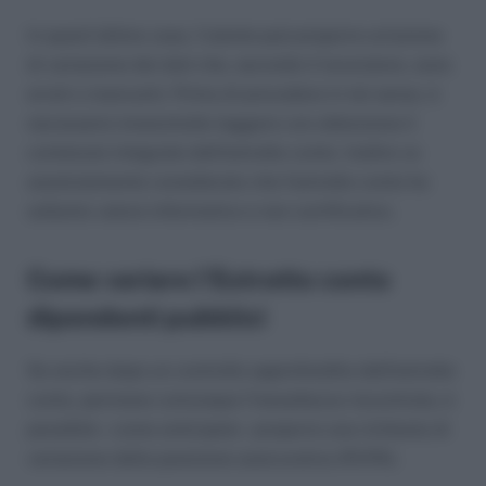
In quest’ultimo caso, l’utente può proporre un’azione
di variazione dei dati che, secondo il lavoratore, sono
errati o mancanti. Prima di procedere in tal senso, è
necessario innanzitutto leggere con attenzione il
contenuto integrale dell’estratto conto. Inoltre va
assolutamente considerato che l’estratto conto ha
soltanto valore informativo e non certificativo.
Come variare l’Estratto conto
dipendenti pubblici
Se anche dopo un controllo approfondito dell’estratto
conto, permane comunque l’inesattezza riscontrata, è
possibile – come anticipato – proporre una richiesta di
variazione della posizione assicurativa (RVPA).