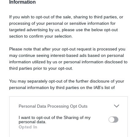
Information
If you wish to opt-out of the sale, sharing to third parties, or
processing of your personal or sensitive information for
targeted advertising by us, please use the below opt-out
SULLO STESSO ARGOMENTO
section to confirm your selection.
Please note that after your opt-out request is processed you
NASpI con le dimissioni, via libera anche per chi lascia il
may continue seeing interest-based ads based on personal
lavoro a causa della violenza
information utilized by us or personal information disclosed to
third parties prior to your opt-out.
Incentivi alle imprese, arriva la riforma: ecco cosa
cambia dal 18 agosto 2026
You may separately opt-out of the further disclosure of your
personal information by third parties on the IAB’s list of
Vittime del lavoro, nel 2026 più sostegno alle famiglie:
downstream participants.
contributi e borse di studio Inail
Personal Data Processing Opt Outs
This information may also be disclosed by us to third parties
on the IAB’s List of Downstream Participants that may further
I want to opt-out of the Sharing of my
Lavoro e Diritti
risponde gratuitamente ai tuoi
disclose it to other third parties.
personal data.
dubbi su: lavoro, pensioni, fisco, welfare.
Opted In
Please note that this website/app uses one or more Google
services and may gather and store information including but