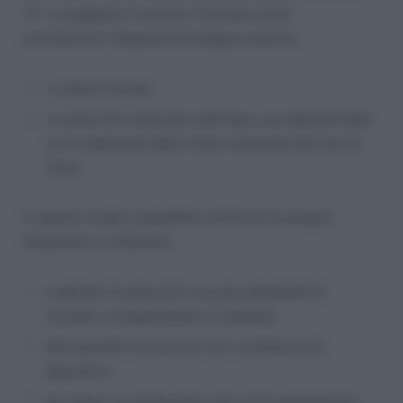
“E” e scegliere il servizio “Estratto conto
contributivo”. Dopodiché bisogna inserire:
il codice fiscale;
il codice Pin rilasciato dall’Inps, una identità Spid
o le credenziali della Carta nazionale dei servizi
(Cns).
In questo modo è possibile verificare la propria
situazione in relazione:
a periodi riconosciuti con provvedimenti di
riscatto, ricongiunzione o computo;
altri periodi riconosciuti con contribuzione
figurativa;
ed, infine, le retribuzioni utili ai fini pensionistici