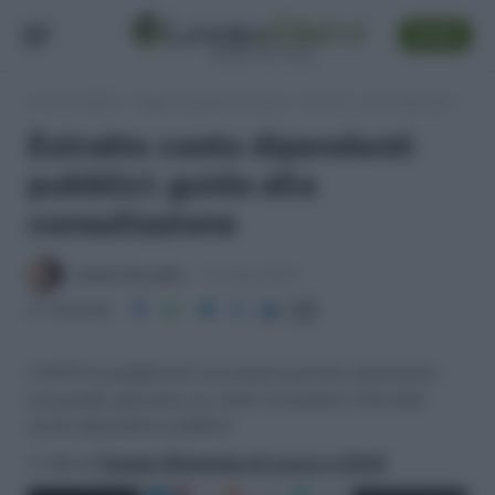
SEGUI
Lavoro e Diritti
»
Leggi, normativa e prassi
»
Estratto conto dipendenti pubblici: guida alla consultazione
Estratto conto dipendenti
pubblici: guida alla
consultazione
Daniele Bonaddio
15 Aprile 2019
Condividi
L’INPS ha pubblicato sul proprio portale telematico
una guida operativa su come consultare l’Estratto
conto dipendenti pubblici.
>> Vai al
Canale WhatsApp di Lavoro e Diritti