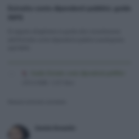
Estratto conto dipendenti pubblici, guida
INPS
Di seguito alleghiamo la guida alla consultazione
dell’Estratto conto dipendenti pubblici predisposta
dall’INPS.
Guida Estratto conto dipendenti pubblici
(221,6 KiB, 1.215 hits)
Nessun articolo correlato
Daniele Bonaddio