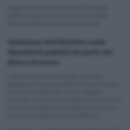
A seguito dell’invio della richiesta di variazione,
l’INPS di competenza avvia l’istruttoria insieme
all’Amministrazione o Ente datore di lavoro.
Variazione dell’Estratto conto
dipendenti pubblici da parte del
datore di lavoro
Il datore di lavoro ha anche degli strumenti a
disposizione che gli permettono di avviare un’azione
di variazione dell’Estratto conto in completa
autonomia. Tale facoltà è strettamente correlata alla
collocazione temporale del periodo di servizio cui si
riferiscono gli aggiornamenti da effettuare.