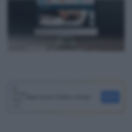
Segui Lavoro e Diritti su Google
SEGUI