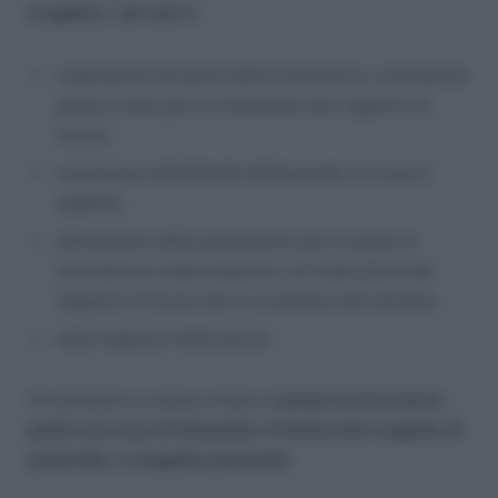
si applica nei casi
di
colpa grave da parte della lavoratrice, costituente
giusta causa per la risoluzione del rapporto di
lavoro;
cessazione dell’attività dell’azienda cui essa è
addetta;
ultimazione della prestazione per la quale la
lavoratrice è stata assunta o di risoluzione del
rapporto di lavoro per la scadenza del termine;
esito negativo della prova.
Ovviamente la stessa tutela è
estesa al lavoratore
padre nel caso di domanda o frizione del congedo di
paternità, o congedo parentale
.