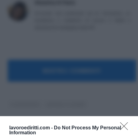
Massima Di Paolo
Avvocato non praticante ed ex formatrice, co
fondatrice e redattrice di Lavoro e Diritti e
attualmente impiegata nella PA.
MOSTRA I COMMENTI
Licenziamento
permessi e congedi
lavoroediritti.com -
Do Not Process My Personal
Information
Massima Di Paolo