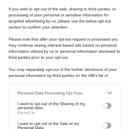
Avvocato non praticante ed ex formatrice, co
If you wish to opt-out of the sale, sharing to third parties, or
fondatrice e redattrice di Lavoro e Diritti e
processing of your personal or sensitive information for
attualmente impiegata nella PA.
targeted advertising by us, please use the below opt-out
section to confirm your selection.
Please note that after your opt-out request is processed you
may continue seeing interest-based ads based on personal
information utilized by us or personal information disclosed to
third parties prior to your opt-out.
SULLO STESSO ARGOMENTO
You may separately opt-out of the further disclosure of your
personal information by third parties on the IAB’s list of
downstream participants.
Ticket licenziamento 2026: cos’è, quando è dovuto e
importi aggiornati
Personal Data Processing Opt Outs
This information may also be disclosed by us to third parties
on the IAB’s List of Downstream Participants that may further
I want to opt-out of the Sharing of my
disclose it to other third parties.
personal data.
Lavoro e Diritti
risponde gratuitamente ai tuoi
Opted In
Please note that this website/app uses one or more Google
dubbi su: lavoro, pensioni, fisco, welfare.
services and may gather and store information including but
I want to opt-out of the Sale of my
Personal Data.
not limited to your visit or usage behaviour. You may click to