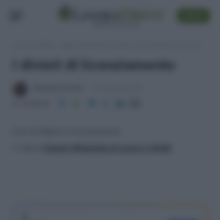
SEGUI
Lavoro e Diritti
»
Leggi, normativa e prassi
»
I divieti di licenziamento
I divieti di licenziamento
Massima Di Paolo
24 Novembre 2011
Condividi
Casi di didieto il licenziamento
>> Vai al
Canale WhatsApp di Lavoro e Diritti