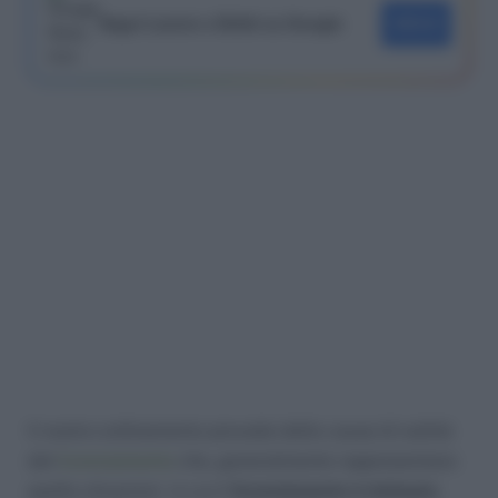
Segui Lavoro e Diritti su Google
SEGUI
Il nostro ordinamento prevede delle cause di nullità
del
licenziamento
che, generalmente rappresentano
quelle situazioni in cui il
licenziamento è intimato