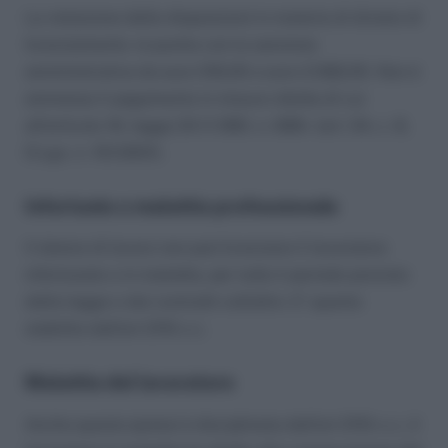
La violazione delle disposizioni in materia di divieto di
licenziamento «è punita con la sanzione
amministrativa da euro 516,00 a euro 2.582,00. Non è
ammesso il pagamento in misura ridotta di cui
all’articolo 16, legge 24.11.1981, n. 689» (art. 54, c. 8,
D.Lgs. n. 151/2001).
Infortunio o malattia professionale
Il datore di lavoro non può licenziare il lavoratore
infortunato o in malattia, per tutto il periodo previsto
dalla legge o dai contratti collettivi. E’ quanto
stabilito dall’art 2110 c.c.
Malattia del lavoratore
Anche questa ipotesi è disciplinata dall’art 2110 c.c.; il