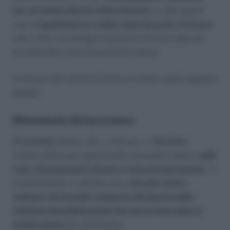
per un motivo illecito determinante
. In tutti questi
casi,
si applicherà la tutela reale del posto di lavoro
vale a dire, la reintegra nel posto di lavoro oltre ad
un’indennità come risarcimento danno.
Il recesso del datore di lavoro è vietato nelle seguenti
ipotesi:
Matrimonio del lavoratore
E’ previsto
dall’art. 35, c. 2,D.Lgs. n. 198/2006
(codice delle pari opportunità), secondo il quale «
nulli
sono i licenziamenti attuati a causa di matrimonio»
. Il
licenziamento, in questo caso
, non può essere
intimato nel periodo compreso dal giorno della
richiesta di pubblicazione fino ad un anno dopo la
celebrazione
del matrimonio.