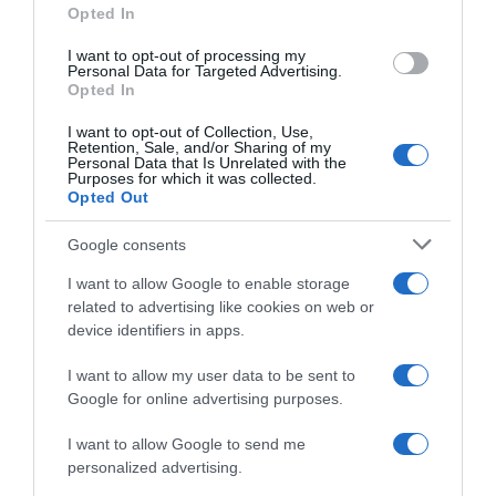
Opted In
grant or deny consent to Google and its third-party tags to
PARLA CON NOI
use your data for below specified purposes in below Google
I want to opt-out of processing my
consent section.
Personal Data for Targeted Advertising.
Opted In
I want to opt-out of Collection, Use,
Retention, Sale, and/or Sharing of my
Personal Data that Is Unrelated with the
Purposes for which it was collected.
Opted Out
Google consents
I want to allow Google to enable storage
related to advertising like cookies on web or
device identifiers in apps.
I want to allow my user data to be sent to
Google for online advertising purposes.
I want to allow Google to send me
personalized advertising.