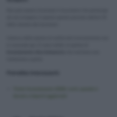
Non può essere licenziato il lavoratore che partecipa
ad uno sciopero; è questo quanto previsto dall’art 15
dello statuto dei lavoratori.
L’elenco delle ipotesi di nullità del licenziamento non
si conclude qui. Ci sono infatti, le ipotesi di
licenziamento discriminatorio
che meritano una
trattazione a parte.
Potrebbe Interessarti:
Ticket licenziamento 2026: cos’è, quando è
dovuto e importi aggiornati