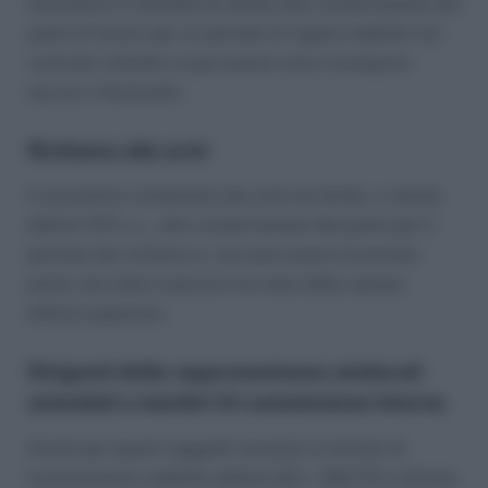
lavoratore in malattia ha diritto alla conservazione del
posto di lavoro per un periodo di regola stabilito nei
contratti collettivi e può essere unico (comporto
secco) o frazionato.
Richiamo alle armi
Il lavoratore richiamato alle armi ha diritto, a mente
dell’art 2111 c.c., alla conservazione del posto per il
periodo del richiamo e, non può essere licenziato
prima che siano trascorsi tre mesi dalla ripresa
dell’occupazione.
Dirigenti delle rappresentanze sindacali
aziendali e membri di commissione interna
Anche per questi soggetti sussiste un divieto di
licenziamento stabilito dall’art 22 L. 300/70; il divieto