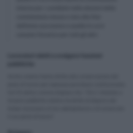
interna per i candidati nelle elezioni della
commissione stessa e sino alla fine
dell’anno successivo a quello in cui è
cessato l’incarico per tutti gli altri.
Lavoratori eletti a svolgere funzioni
pubbliche
Anche costoro hanno diritto alla conservazione del
posto di lavoro per espressa previsione costituzionale;
l’art 51 ultimo comma dispone che: “
Chi e’ chiamato a
funzioni pubbliche elettive ha diritto di disporre del
tempo necessario al loro adempimento e di conservare
il suo posto di lavoro”.
Sciopero