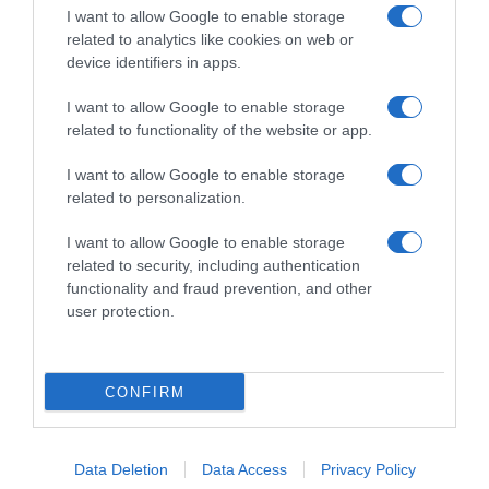
I want to allow Google to enable storage
related to analytics like cookies on web or
device identifiers in apps.
I want to allow Google to enable storage
Chi Siamo
Contatti
Redazione
Collabora
LinkedIn
related to functionality of the website or app.
I want to allow Google to enable storage
related to personalization.
I want to allow Google to enable storage
© 2026 Lavoro e Diritti
related to security, including authentication
Testata giornalistica registrata al Tribunale di Larino al n° 511 del 4
functionality and fraud prevention, and other
agosto 2018 – Direttore Responsabile Antonio Maroscia
user protection.
P. IVA 01669200709
CONFIRM
Data Deletion
Data Access
Privacy Policy
Privacy Policy
Cookie Policy
Mappa del Sito