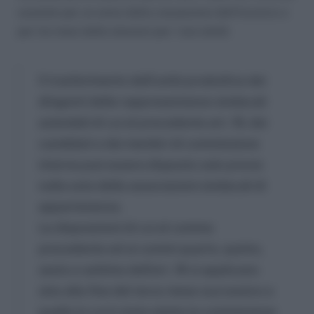
sussiste per un anno dalla cessazione dell’incarico o
per tre mesi dalle elezioni per i non eletti:
Il trasferimento dell’unità produttiva dei
dirigenti delle rappresentanze sindacali
aziendali di cui al precedente art. 19, dei
candidati e dei membri di commissione
interna può essere disposto solo previo
nulla osta delle associazioni sindacali di
appartenenza.
Le disposizioni di cui al comma
precedente ed ai commi quarto, quinto,
sesto e settimo dell’art. 18 si applicano
sino alla fine del terzo mese successivo a
quello in cui è stata eletta la commissione