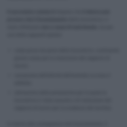
Il successivo comma 5
dispone che
il datore può
provare che il licenziamento
della lavoratrice, e’
stato effettuato
non a causa di matrimonio
, ma per
una delle seguenti ipotesi:
colpa grave da parte della lavoratrice, costituente
giusta causa per la risoluzione del rapporto di
lavoro;
cessazione dell’attività dell’azienda cui essa e’
addetta;
ultimazione della prestazione per la quale la
lavoratrice e’ stata assunta o di risoluzione del
rapporto di lavoro per la scadenza del termine.
In merito alle conseguenze del licenziamento, il