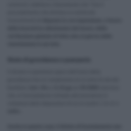
comma 6, stabilisce chiaramente che “Con il
provvedimento che dichiara la nullità dei
licenziamenti
e’ disposta la corresponsione, a favore
della lavoratrice allontanata dal lavoro, della
retribuzione globale di fatto sino al giorno della
riammissione in servizio.
Stato di gravidanza o puerperio
Il divieto in questione opera dall’inizio della
gravidanza fino al compimento di un anno di età del
bambino.
L’art. 54, c. 5, D.Lgs. n. 151/2001
sancisce
che
«
il licenziamento intimato alla lavoratrice in
violazione delle disposizioni di cui ai commi 1, 2 e 3, è
nullo
».
Anche in questo caso, il divieto di licenziamento non