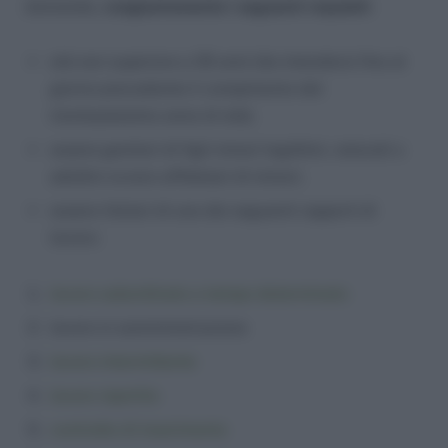
domanda,
congiuntamente i seguenti requisiti
:
età non superiore a 35 anni (da intendersi fino al
giorno precedente il compimento del
trentaseiesimo anno di età);
essere genitori di figli minori legittimi, naturali o
adottivi ovvero affidatari di minori;
essere titolari di uno dei seguenti rapporti di
lavoro:
lavoro subordinato a tempo determinato
lavoro in somministrazione
lavoro intermittente
lavoro ripartito
contratto di inserimento