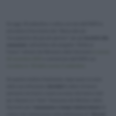
Da oggi, 16 settembre, è attiva sul sito dell’INPS la
procedura d’iscrizione alla “
Banca dati per
l’occupazione dei giovani genitori”
per gli
incentivi alle
assunzioni
, nell’ambito del progetto “Diritto al
Futuro” istituito dal Ministero della Gioventù
lo scorso
24 novembre 2010
e comunicato dall’INPS con
circolare nr. 115 dello scorso 5 settembre
.
Da questa mattina finalmente, dopo quasi un anno
dalla sua istituzione,
lavoratori
e
datori di lavoro
potranno iscriversi o avere accesso alla banca dati
per ottenere la “dote” finanziata dal Minitero della
Gioventù per l’
assunzione a tempo indeterminato
di
coloro che rientreranno nella definizione di “
Giovani