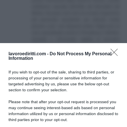
presso l'Università degli Studi di Teramo. Iscritto
nell'elenco speciale dell'Albo dei Giornalisti del
Molise. Da quasi venti anni mi occupo di gestione
del personale soprattutto per aziende medio
piccole e per i più disparati settori. Negli anni mi
sono specializzato anche in Previdenza e Welfare,
aiutando e informando migliaia di lavoratori
attraverso il sito e i canali social collegati.
lavoroediritti.com -
Do Not Process My Personal
Information
If you wish to opt-out of the sale, sharing to third parties, or
processing of your personal or sensitive information for
targeted advertising by us, please use the below opt-out
section to confirm your selection.
SULLO STESSO ARGOMENTO
Please note that after your opt-out request is processed you
may continue seeing interest-based ads based on personal
NASpI con le dimissioni, via libera anche per chi lascia il
information utilized by us or personal information disclosed to
lavoro a causa della violenza
third parties prior to your opt-out.