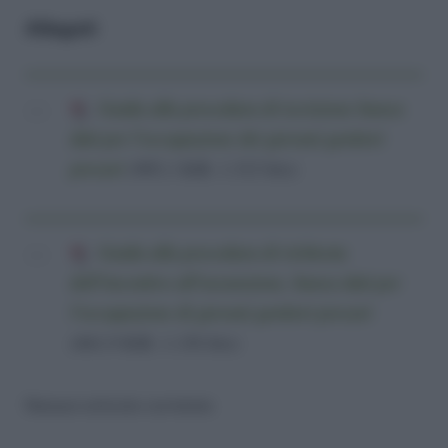
Allegati
Guida alla procedura di iscrizione banca
dati per l'occupazione dei giovani genitori
precari
(905,1 KiB, 1.312 hits)
Guida alla procedura di richiesta
dell’incentivo all’assunzione, banca dati per
l'occupazione di giovani genitori precari
(661,9 KiB, 1.136 hits)
Nessun articolo correlato