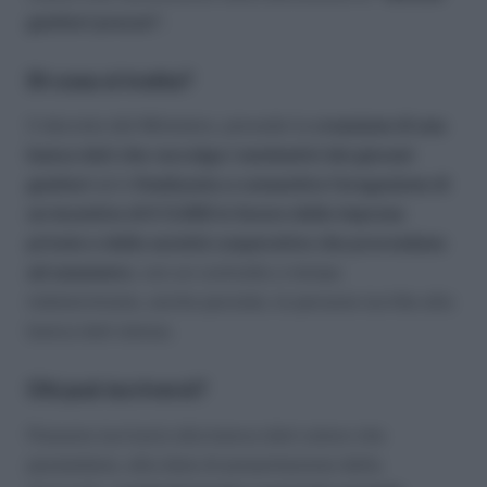
genitori precari
“.
Di cosa si tratta?
Il decreto del Ministero, prevede la
creazione di una
banca dati che raccolga i nominativi dei giovani
genitori
ed è
finalizzata a consentire l’erogazione di
un incentivo di € 5.000 in favore delle imprese
private e delle società cooperative che provvedano
ad assumere
, con un contratto a tempo
indeterminato, anche parziale, le persone iscritte alla
banca dati stessa.
Chi può iscriversi?
Possono iscriversi alla banca dati coloro che
possiedano, alla data di presentazione della