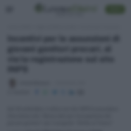
SEGUI
Lavoro e Diritti
»
Leggi, normativa e prassi
»
Incentivi per le assunzioni di giovani genitori precari, al via la registrazione sul sito INPS
Incentivi per le assunzioni di
giovani genitori precari, al
via la registrazione sul sito
INPS
Antonio Maroscia
16 Settembre 2011
Condividi
Dal 16 settembre, è attiva sul sito INPS la procedura
d'iscrizione alla “Banca dati per l’occupazione dei
giovani genitori” per il progetto "Diritto al Futuro"