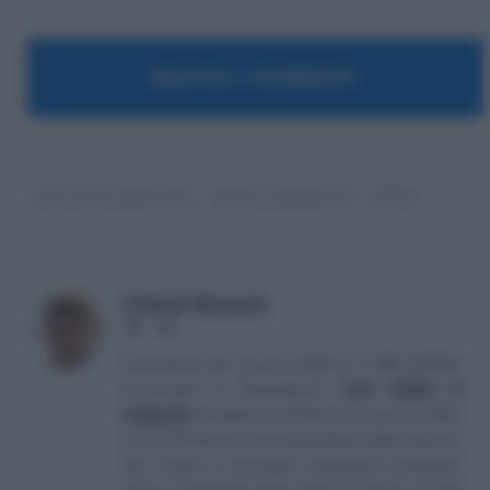
MOSTRA I COMMENTI
Assunzioni Agevolate
Bonus e pagamenti
INPS
Antonio Maroscia
Website
LinkedIn
Consulente del Lavoro iscritto al n. 238 dell'albo
provinciale di Campobasso
[
Link all'albo di
categoria
]
, fondatore e direttore di Lavoro e Diritti.
D.U. in Economia e Amministrazione delle Imprese
(eq. Laurea in Economia Aziendale) conseguito