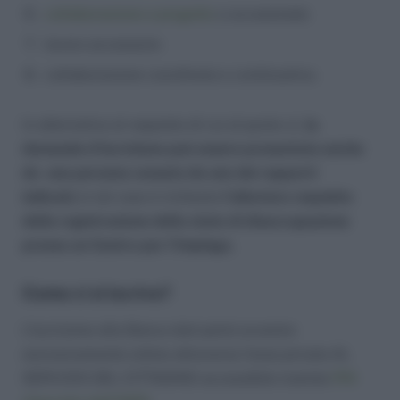
collaborazione a progetto
o occasionale
lavoro accessorio
collaborazione coordinata e continuativa.
In alternativa al requisito di cui al punto c),
la
domanda d’iscrizione può essere presentata anche
da una persona cessata da uno dei rapporti
indicati;
in tal caso è richiesto
l’ulteriore requisito
della registrazione dello stato di disoccupazione
presso un Centro per l’Impiego.
Come ci si iscrive?
L’iscrizione alla Banca dati potrà avvenire
esclusivamente online attraverso l’area privata AL
SERVIZIO DEL CITTADINO accessibile tramite
PIN