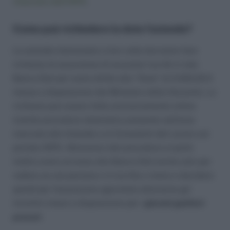
rilasciato dall’INPS
.
Come può richiedere la dote l’azienda?
Le aziende interessate a loro volta dovranno fare
richiesta di assunzione di lavoratori iscritti in tale
Banca Dati per avere diritto alla “Dote” di 5.000,00 €
messa a disposizione dal Ministero della Gioventù. La
richiesta può essere fatta esclusivamente online
tramite procedura telematica presente nell’area
riservata alle Aziende e ai Consulenti del Lavoro sul
portale INPS. Attraverso tale procedura si potrà
inoltre avere accesso alla Banca Dati anche solo per
vedere se una persona vi è iscritta o meno e decidere
quindi per l’assunzione agevolata attraverso gli
incentivi messi a disposizione per i
giovani genitori
precari
.