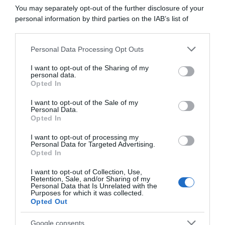
Incentivi alle imprese, arriva la riforma: ecco cosa
You may separately opt-out of the further disclosure of your
cambia dal 18 agosto 2026
personal information by third parties on the IAB’s list of
downstream participants.
Vittime del lavoro, nel 2026 più sostegno alle famiglie:
contributi e borse di studio Inail
Personal Data Processing Opt Outs
This information may also be disclosed by us to third parties
on the IAB’s List of Downstream Participants that may further
I want to opt-out of the Sharing of my
disclose it to other third parties.
personal data.
Lavoro e Diritti
risponde gratuitamente ai tuoi
Opted In
Please note that this website/app uses one or more Google
dubbi su: lavoro, pensioni, fisco, welfare.
services and may gather and store information including but
I want to opt-out of the Sale of my
Personal Data.
not limited to your visit or usage behaviour. You may click to
Opted In
grant or deny consent to Google and its third-party tags to
PARLA CON NOI
use your data for below specified purposes in below Google
I want to opt-out of processing my
consent section.
Personal Data for Targeted Advertising.
Opted In
I want to opt-out of Collection, Use,
Retention, Sale, and/or Sharing of my
Personal Data that Is Unrelated with the
Purposes for which it was collected.
Opted Out
Google consents