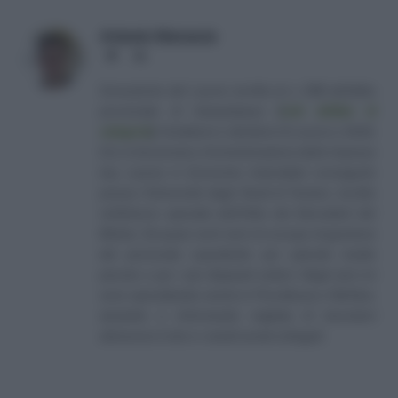
Antonio Maroscia
Website
LinkedIn
Consulente del Lavoro iscritto al n. 238 dell'albo
provinciale di Campobasso
[
Link all'albo di
categoria
]
, fondatore e direttore di Lavoro e Diritti.
D.U. in Economia e Amministrazione delle Imprese
(eq. Laurea in Economia Aziendale) conseguito
presso l'Università degli Studi di Teramo. Iscritto
nell'elenco speciale dell'Albo dei Giornalisti del
Molise. Da quasi venti anni mi occupo di gestione
del personale soprattutto per aziende medio
piccole e per i più disparati settori. Negli anni mi
sono specializzato anche in Previdenza e Welfare,
aiutando e informando migliaia di lavoratori
attraverso il sito e i canali social collegati.