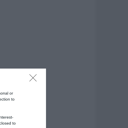
sonal or
ection to
nterest-
closed to