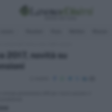
Lavoro
Pensioni
Fisco
Welfare
Risorse
 correttiva 2017, novità su lavoro, DURC e pensioni
a 2017, novità su
nsioni
Condividi
anticipo pensionistico APE per i lavori usuranti, il
 produttività
ritti