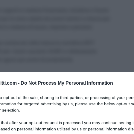
 urgenti in materia finanziaria, iniziative a favore
nti per le zone colpite da eventi sismici e misure per
e in materia di lavoro, imprese e pensioni.
sse contenute nella manovra correttiva 2017
E per i lavori usuranti, DURC e rottamazione
ri sgravi per premi di produttività.
itti.com -
Do Not Process My Personal Information
 è contenuta nell’art. 53 e riguarda le attività
to opt-out of the sale, sharing to third parties, or processing of your per
legge n. 232/2016.
formation for targeted advertising by us, please use the below opt-out s
 selection.
derano svolte in via continuativa quando nei 6 anni
 that after your opt-out request is processed you may continue seeing i
nto le medesime attività non abbiano subito
ased on personal information utilized by us or personal information dis