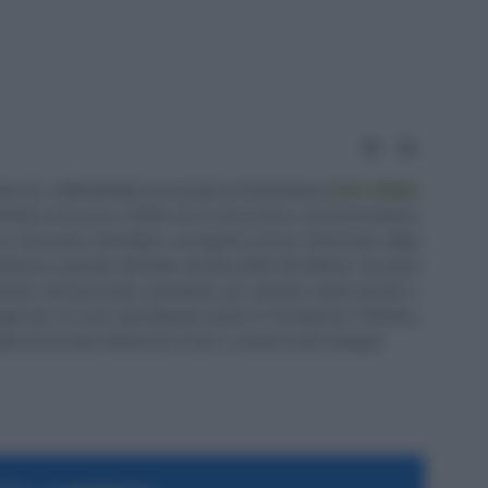
Website
LinkedIn
tto al n. 238 dell'albo provinciale di Campobasso
[
Link all'albo
irettore di Lavoro e Diritti. D.U. in Economia e Amministrazione
in Economia Aziendale) conseguito presso l'Università degli
ll'elenco speciale dell'Albo dei Giornalisti del Molise. Da quasi
stione del personale soprattutto per aziende medio piccole e
 Negli anni mi sono specializzato anche in Previdenza e Welfare,
 di lavoratori attraverso il sito e i canali social collegati.