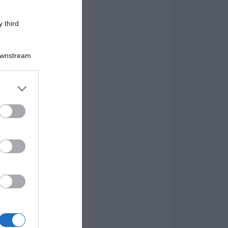
 third
Downstream
er and store
to grant or
ed purposes