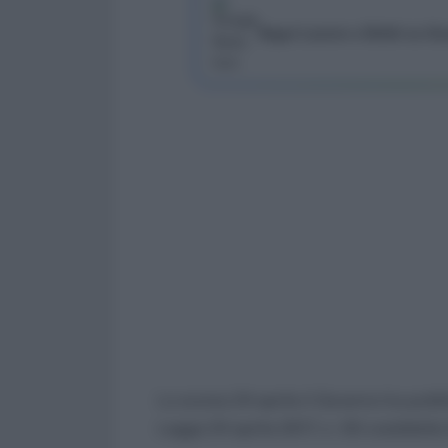
Segui Lavoro e Diritti su G
Lo scorso 24 aprile il Governo ha pubbl
Legge 24 aprile 2017, n. 50 cosiddetto