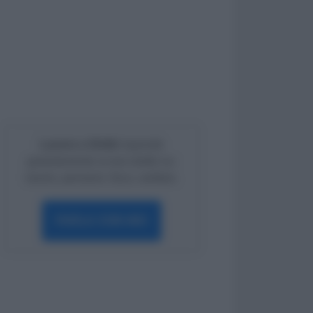
Lavoro e Diritti
risponde
gratuitamente ai tuoi dubbi su:
lavoro, pensioni, fisco, welfare.
PARLA CON NOI