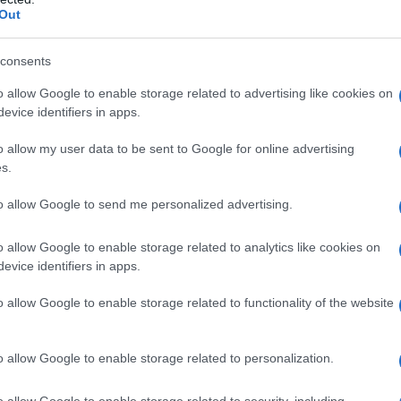
truzioni per adesione alla Definizione agevolata
Out
riodo in cui si svilupperanno le varie fasi di
consents
mpre che l’azienda sia in regola con il pagamento
o allow Google to enable storage related to advertising like cookies on
evice identifiers in apps.
vata dal Consiglio Nazionale dell’ordine dei
o allow my user data to be sent to Google for online advertising
s.
to allow Google to send me personalized advertising.
o allow Google to enable storage related to analytics like cookies on
evice identifiers in apps.
to riguarda i premi di produttività, prevede cioè per
o allow Google to enable storage related to functionality of the website
nte i lavoratori nell’organizzazione del lavoro,
della ordinaria aliquota contributiva a loro carico
riore a 800 euro.
o allow Google to enable storage related to personalization.
o allow Google to enable storage related to security, including