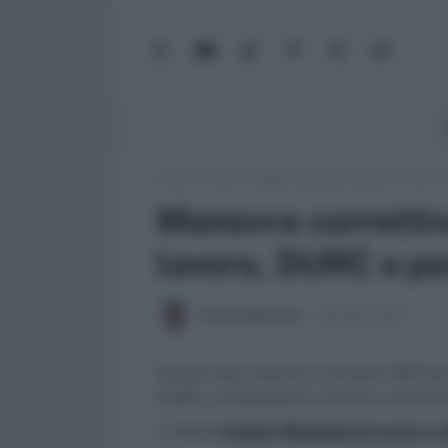
WhatsApp
YouTube
TikTok
Facebook
X
Google
(Twitter)
News
Lavoro e Diritti
»
Leggi, normativa e prassi
»
Manovra
Manovra correttiv
lavoro, DURC e pe
Antonio Maroscia
28 Aprile 2017
Novità nella manovra correttiva 2017 per 
DURC e rottamazione cartelle e premi di
>> Vai al
Canale WhatsApp di Lavoro e Di