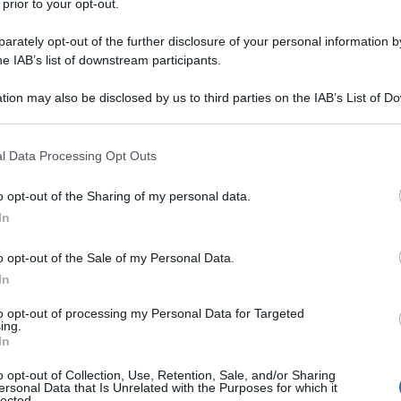
 prior to your opt-out.
vamente superiore a 12 mesi e a condizione che
tecedente la predetta decorrenza e sempre che la
rately opt-out of the further disclosure of your personal information by
 di interruzione”.
he IAB’s list of downstream participants.
tion may also be disclosed by us to third parties on the IAB’s List of 
lavori usuranti o pesanti si prendono di fatto in
 that may further disclose it to other third parties.
 lavoro immediatamente precedenti la pensione.
 that this website/app uses one or more Google services and may gath
l Data Processing Opt Outs
including but not limited to your visit or usage behaviour. You may click 
telle
 to Google and its third-party tags to use your data for below specifi
o opt-out of the Sharing of my personal data.
ogle consent section.
In
. 54 e riguarda DURC e rottamazione cartelle,
e nel caso di adesione alla definizione agevolata.
o opt-out of the Sale of my Personal Data.
In
ontributiva, se sono soddisfatti tutti gli altri
to opt-out of processing my Personal Data for Targeted
ing.
da quando viene presentato il modello DA1 ovvero
In
azione delle cartelle .
o opt-out of Collection, Use, Retention, Sale, and/or Sharing
ersonal Data that Is Unrelated with the Purposes for which it
lected.