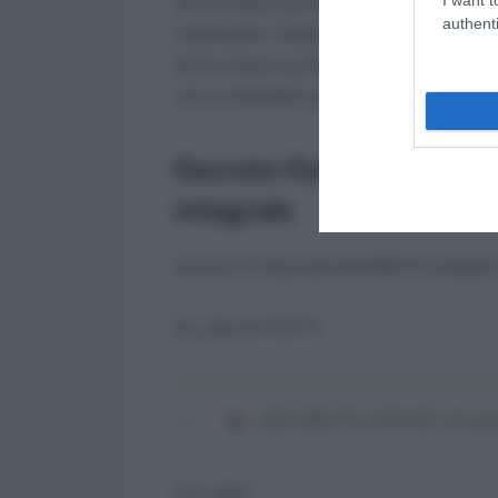
Sulla stessa quota non è dovuta alcuna 
authenti
interessati. L’aliquota contributiva di c
Sulla stessa quota, sgravio totale per i
non è retroattiva quindi si applica solo 
Decreto fiscale o manovr
integrale
Scarica il Testo del DECRETO-LEGGE 2
[to_like id=15117]
DECRETO-LEGGE 24 aprile
[/to_like]