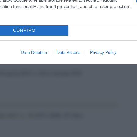
contribuzione a carico dei singoli lavoratori
cation functionality and fraud prevention, and other user protection.
omputo ai fini pensionistici viene parimenti ridotta.
 singoli lavoratori interessati. La nuova disposizione
agli accordi sottoscritti a partire dal 25 aprile 2017.
CONFIRM
a correttiva 2017, testo
Data Deletion
Data Access
Privacy Policy
4 aprile 2017, n. 50 in formato PDF
 2017, n. 50
(875,3 KiB, 871 hits)