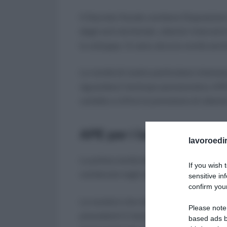
Il Decreto fiscale contiene Disposizioni
degli enti territoriali, ulteriori interve
lo sviluppo. Ci sono alcune novità anch
Le novità di nostro particolare intere
riguardano l’anticipo pensionistico AP
cartelle e infine la previsione di ulterio
APE per i lavori usuranti
lavoroedir
La prima novità della manovra correttiva
If you wish 
contenute negli allegati C ed E della 
sensitive in
confirm your
La novità è che tali mansioni “si consi
Please note
precedenti il momento del pensioname
based ads b