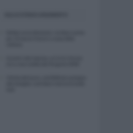
SULLO STESSO ARGOMENTO
NASpI con le dimissioni, via libera anche
per chi lascia il lavoro a causa della
violenza
Incentivi alle imprese, arriva la riforma:
ecco cosa cambia dal 18 agosto 2026
Vittime del lavoro, nel 2026 più sostegno
alle famiglie: contributi e borse di studio
Inail