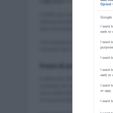
Leggi anche:
Modello DA1 Equitalia, is
Opted 
Il DURC sarà considerato per tutto il pe
Google 
rottamazione delle cartelle, a patto se
I want t
delle rate previste dal piano di rientro.
web or d
Viene quindi accolta la richiesta solle
I want t
purpose
Consulenti del Lavoro.
I want 
Premi di produttività
I want t
web or d
In ultimo l’art. 55 del decreto in ogget
I want t
le aziende che coinvolgono pariteticame
or app.
hanno diritto all’abbassamento del 20% 
su una quota delle erogazioni non supe
I want t
I want t