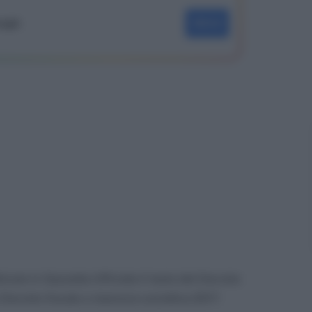
oogle
SEGUI
icato in Gazzetta Ufficiale il testo del Decreto
 Decreto fiscale o manovra correttiva 2017.