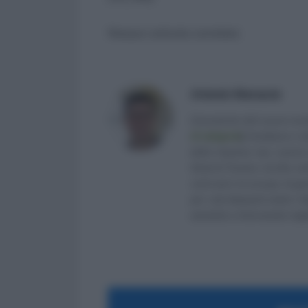
Nessun articolo correlato
Antonio Maroscia
Consulente del Lavoro iscri
di categoria
]
, fondatore e d
delle Imprese (eq. Laurea 
Studi di Teramo. Iscritto ne
venti anni mi occupo di ge
per i più disparati settori.
aiutando e informando migliaia