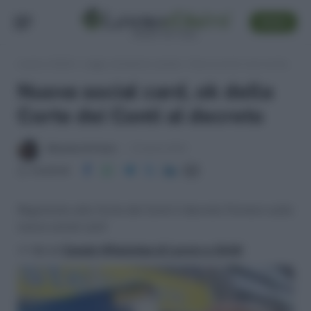
SEGUI
Lavoro e Diritti
»
Leggi, normativa e prassi
»
Nuova social card, ok della Corte dei Conti al decreto
Nuova social card, ok della
Corte dei Conti al decreto
Massima Di Paolo
12 Aprile 2013
Condividi
Registrato alla Corte dei Conti il decreto Fornero sulla
nuova social card
>> Vai al
Canale WhatsApp di Lavoro e Diritti