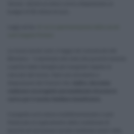
Verona – durerà un anno e avrà a disposizione un
budget di 50 milioni di euro.
Leggi anche:
Al via la sperimentazione della social
card targata Fornero
La nuova social card, si legge nel comunicato del
Ministero, “ è destinata alla lotta alla povertà minorile
a partire dalle famiglie più marginali rispetto al
mercato del lavoro. Sarà uno strumento a
disposizione dei Comuni che,
inoltre, dovranno
realizzare un progetto personalizzato di presa in
carico per il nucleo familiare beneficiario.
Il progetto avrà natura multidimensionale e sarà
finalizzato al superamento della condizione di
povertà ed esclusione sociale mediante azioni volte,