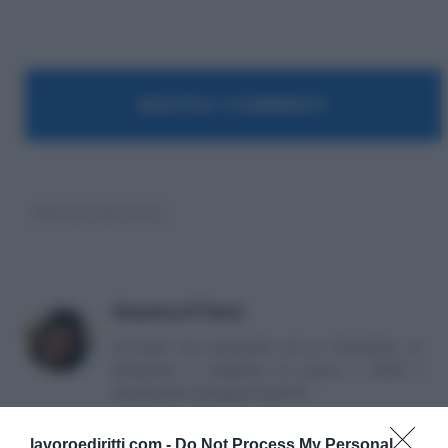
MOSTRA I COMMENTI
Ministero del lavoro
Massima Di Paolo
Avvocato non praticante ed ex formatrice, co
fondatrice e redattrice di Lavoro e Diritti e
attualmente impiegata nella PA.
lavoroediritti.com -
Do Not Process My Personal