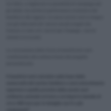
tra l’altro, a migliorare le possibilità di reimpiego per
gli adulti, ma anche la performance scolastica dei
bambini e dei ragazzi. La nuova social card si integra
con gli interventi ed i servizi sociali erogati dai
Comuni, in rete con i servizi per l’impiego, i servizi
sanitari e la scuola.
La concessione della Carta al beneficiario sarà
condizionata alla sottoscrizione del progetto
personalizzato.
Il beneficio sarà calcolato sulla base della
numerosità del nucleo familiare e sarà notevolmente
superiore a quello previsto dalla social card
ordinaria, potendo arrivare a un importo mensile di
circa 400 euro per le famiglie con 5 o più
componenti”