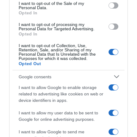
services and may gather and store information including but
I want to opt-out of the Sale of my
Personal Data.
not limited to your visit or usage behaviour. You may click to
PARLA CON NOI
Opted In
grant or deny consent to Google and its third-party tags to
use your data for below specified purposes in below Google
I want to opt-out of processing my
consent section.
Personal Data for Targeted Advertising.
Opted In
I want to opt-out of Collection, Use,
Retention, Sale, and/or Sharing of my
Personal Data that Is Unrelated with the
Purposes for which it was collected.
Opted Out
Google consents
I want to allow Google to enable storage
related to advertising like cookies on web or
device identifiers in apps.
I want to allow my user data to be sent to
Google for online advertising purposes.
I want to allow Google to send me