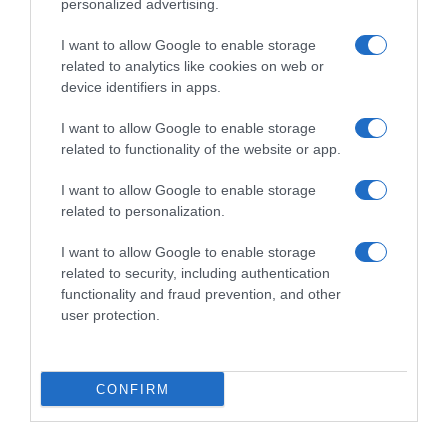
personalized advertising.
I want to allow Google to enable storage
related to analytics like cookies on web or
device identifiers in apps.
Chi Siamo
Contatti
Redazione
Collabora
LinkedIn
I want to allow Google to enable storage
related to functionality of the website or app.
I want to allow Google to enable storage
related to personalization.
© 2026 Lavoro e Diritti
I want to allow Google to enable storage
Testata giornalistica registrata al Tribunale di Larino al n° 511 del 4
related to security, including authentication
agosto 2018 – Direttore Responsabile Antonio Maroscia
functionality and fraud prevention, and other
P. IVA 01669200709
user protection.
CONFIRM
Privacy Policy
Cookie Policy
Mappa del Sito