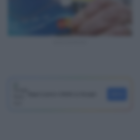
social card fornero
Segui Lavoro e Diritti su Google
SEGUI