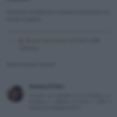
Torneremo ad analizzare il contenuto del decreto che
trovate di seguito.
Decreto nuova social card
(952,3 KiB,
1.095 hits)
Nessun articolo correlato
Massima Di Paolo
Avvocato non praticante ed ex formatrice, co
fondatrice e redattrice di Lavoro e Diritti e
attualmente impiegata nella PA.