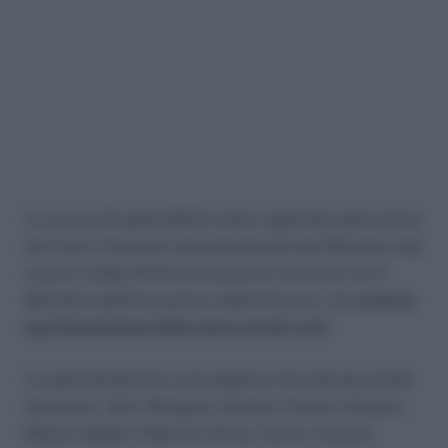
Lo scorso 10 aprile 2013 è stato registrato dalla Corte
dei Conti il Decreto Interministeriale del Ministero del
Lavoro e delle Politiche Sociali di concerto con il
Ministero dell’Economia e delle Finanze, che
avvia la
sperimentazione della nuova social card
.
La sperimentazione coinvolgerà le 12 città più grandi
del paese – Bari, Bologna, Catania, Firenze, Genova,
Milano, Napoli, Palermo, Roma, Torino, Venezia,