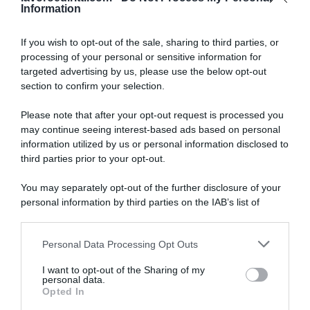
Information
If you wish to opt-out of the sale, sharing to third parties, or
processing of your personal or sensitive information for
targeted advertising by us, please use the below opt-out
SULLO STESSO ARGOMENTO
section to confirm your selection.
Please note that after your opt-out request is processed you
NASpI con le dimissioni, via libera anche per chi lascia il
may continue seeing interest-based ads based on personal
lavoro a causa della violenza
information utilized by us or personal information disclosed to
third parties prior to your opt-out.
Incentivi alle imprese, arriva la riforma: ecco cosa
cambia dal 18 agosto 2026
You may separately opt-out of the further disclosure of your
personal information by third parties on the IAB’s list of
Vittime del lavoro, nel 2026 più sostegno alle famiglie:
downstream participants.
contributi e borse di studio Inail
Personal Data Processing Opt Outs
This information may also be disclosed by us to third parties
on the IAB’s List of Downstream Participants that may further
I want to opt-out of the Sharing of my
Lavoro e Diritti
risponde gratuitamente ai tuoi
disclose it to other third parties.
personal data.
dubbi su: lavoro, pensioni, fisco, welfare.
Opted In
Please note that this website/app uses one or more Google